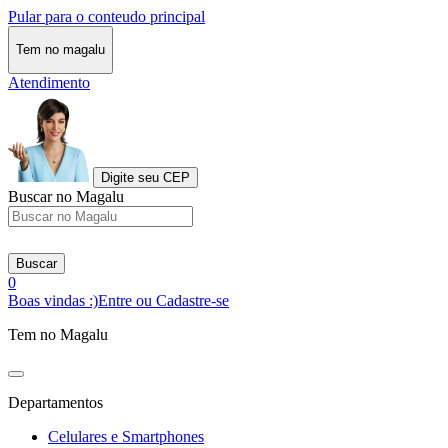
Pular para o conteudo principal
Tem no magalu
Atendimento
Digite seu CEP
Buscar no Magalu
Buscar
0
Boas vindas :)
Entre ou Cadastre-se
Tem no Magalu
Departamentos
Celulares e Smartphones