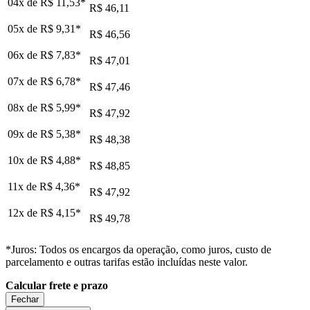
04x de
R$ 11,53
*
R$ 46,11
05x de
R$ 9,31
*
R$ 46,56
06x de
R$ 7,83
*
R$ 47,01
07x de
R$ 6,78
*
R$ 47,46
08x de
R$ 5,99
*
R$ 47,92
09x de
R$ 5,38
*
R$ 48,38
10x de
R$ 4,88
*
R$ 48,85
11x de
R$ 4,36
*
R$ 47,92
12x de
R$ 4,15
*
R$ 49,78
*Juros: Todos os encargos da operação, como juros, custo de
parcelamento e outras tarifas estão incluídas neste valor.
Calcular frete e prazo
Fechar