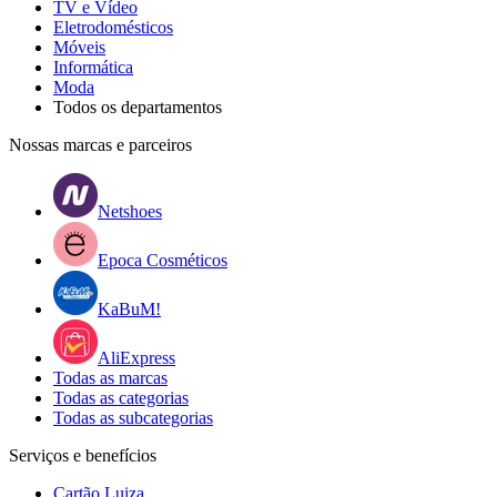
TV e Vídeo
Eletrodomésticos
Móveis
Informática
Moda
Todos os departamentos
Nossas marcas e parceiros
Netshoes
Epoca Cosméticos
KaBuM!
AliExpress
Todas as marcas
Todas as categorias
Todas as subcategorias
Serviços e benefícios
Cartão Luiza