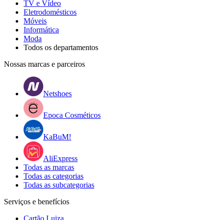
TV e Vídeo
Eletrodomésticos
Móveis
Informática
Moda
Todos os departamentos
Nossas marcas e parceiros
Netshoes
Epoca Cosméticos
KaBuM!
AliExpress
Todas as marcas
Todas as categorias
Todas as subcategorias
Serviços e benefícios
Cartão Luiza