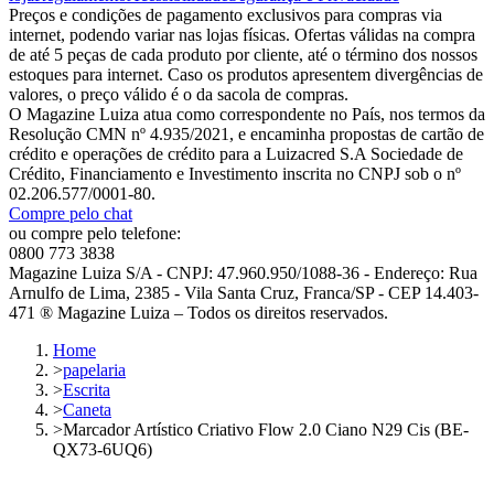
Preços e condições de pagamento exclusivos para compras via
internet, podendo variar nas lojas físicas. Ofertas válidas na compra
de até 5 peças de cada produto por cliente, até o término dos nossos
estoques para internet. Caso os produtos apresentem divergências de
valores, o preço válido é o da sacola de compras.
O Magazine Luiza atua como correspondente no País, nos termos da
Resolução CMN nº 4.935/2021, e encaminha propostas de cartão de
crédito e operações de crédito para a Luizacred S.A Sociedade de
Crédito, Financiamento e Investimento inscrita no CNPJ sob o nº
02.206.577/0001-80.
Compre pelo chat
ou compre pelo telefone:
0800 773 3838
Magazine Luiza S/A - CNPJ: 47.960.950/1088-36 - Endereço: Rua
Arnulfo de Lima, 2385 - Vila Santa Cruz, Franca/SP - CEP 14.403-
471 ® Magazine Luiza – Todos os direitos reservados.
Home
>
papelaria
>
Escrita
>
Caneta
>
Marcador Artístico Criativo Flow 2.0 Ciano N29 Cis (BE-
QX73-6UQ6)