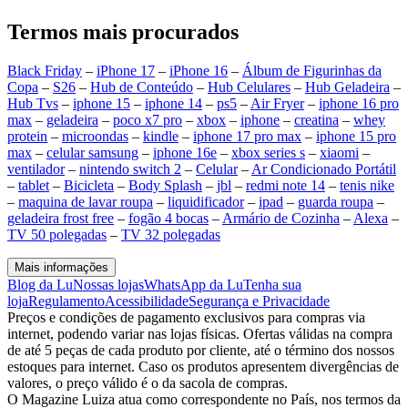
Termos mais procurados
Black Friday
–
iPhone 17
–
iPhone 16
–
Álbum de Figurinhas da
Copa
–
S26
–
Hub de Conteúdo
–
Hub Celulares
–
Hub Geladeira
–
Hub Tvs
–
iphone 15
–
iphone 14
–
ps5
–
Air Fryer
–
iphone 16 pro
max
–
geladeira
–
poco x7 pro
–
xbox
–
iphone
–
creatina
–
whey
protein
–
microondas
–
kindle
–
iphone 17 pro max
–
iphone 15 pro
max
–
celular samsung
–
iphone 16e
–
xbox series s
–
xiaomi
–
ventilador
–
nintendo switch 2
–
Celular
–
Ar Condicionado Portátil
–
tablet
–
Bicicleta
–
Body Splash
–
jbl
–
redmi note 14
–
tenis nike
–
maquina de lavar roupa
–
liquidificador
–
ipad
–
guarda roupa
–
geladeira frost free
–
fogão 4 bocas
–
Armário de Cozinha
–
Alexa
–
TV 50 polegadas
–
TV 32 polegadas
Mais informações
Blog da Lu
Nossas lojas
WhatsApp da Lu
Tenha sua
loja
Regulamento
Acessibilidade
Segurança e Privacidade
Preços e condições de pagamento exclusivos para compras via
internet, podendo variar nas lojas físicas. Ofertas válidas na compra
de até 5 peças de cada produto por cliente, até o término dos nossos
estoques para internet. Caso os produtos apresentem divergências de
valores, o preço válido é o da sacola de compras.
O Magazine Luiza atua como correspondente no País, nos termos da