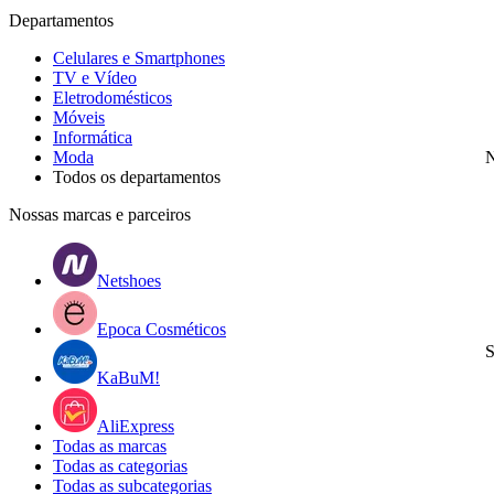
Departamentos
Celulares e Smartphones
TV e Vídeo
Eletrodomésticos
Móveis
Informática
Moda
N
Todos os departamentos
Nossas marcas e parceiros
Netshoes
Epoca Cosméticos
S
KaBuM!
AliExpress
Todas as marcas
Todas as categorias
Todas as subcategorias