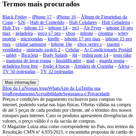
Termos mais procurados
Black Friday
–
iPhone 17
–
iPhone 16
–
Álbum de Figurinhas da
Copa
–
S26
–
Hub de Conteúdo
–
Hub Celulares
–
Hub Geladeira
–
Hub Tvs
–
iphone 15
–
iphone 14
–
ps5
–
Air Fryer
–
iphone 16 pro
max
–
geladeira
–
poco x7 pro
–
xbox
–
iphone
–
creatina
–
whey
protein
–
microondas
–
kindle
–
iphone 17 pro max
–
iphone 15 pro
max
–
celular samsung
–
iphone 16e
–
xbox series s
–
xiaomi
–
ventilador
–
nintendo switch 2
–
Celular
–
Ar Condicionado Portátil
–
tablet
–
Bicicleta
–
Body Splash
–
jbl
–
redmi note 14
–
tenis nike
–
maquina de lavar roupa
–
liquidificador
–
ipad
–
guarda roupa
–
geladeira frost free
–
fogão 4 bocas
–
Armário de Cozinha
–
Alexa
–
TV 50 polegadas
–
TV 32 polegadas
Mais informações
Blog da Lu
Nossas lojas
WhatsApp da Lu
Tenha sua
loja
Regulamento
Acessibilidade
Segurança e Privacidade
Preços e condições de pagamento exclusivos para compras via
internet, podendo variar nas lojas físicas. Ofertas válidas na compra
de até 5 peças de cada produto por cliente, até o término dos nossos
estoques para internet. Caso os produtos apresentem divergências de
valores, o preço válido é o da sacola de compras.
O Magazine Luiza atua como correspondente no País, nos termos da
Resolução CMN nº 4.935/2021, e encaminha propostas de cartão de