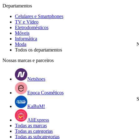
Departamentos
Celulares e Smartphones
TV e Vídeo
Eletrodomésticos
Móveis
Informática
Moda
N
Todos os departamentos
Nossas marcas e parceiros
Netshoes
Epoca Cosméticos
S
KaBuM!
AliExpress
Todas as marcas
Todas as categorias
Todas as subcategorias