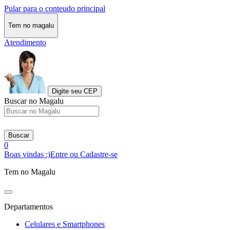
Pular para o conteudo principal
Tem no magalu
Atendimento
Digite seu CEP
Buscar no Magalu
Buscar
0
Boas vindas :)
Entre ou Cadastre-se
Tem no Magalu
Departamentos
Celulares e Smartphones