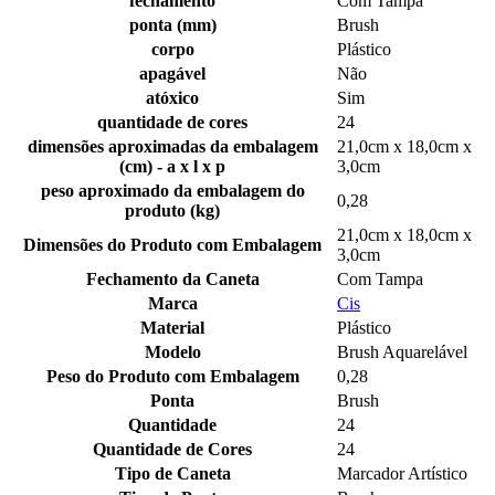
fechamento
Com Tampa
ponta (mm)
Brush
corpo
Plástico
apagável
Não
atóxico
Sim
quantidade de cores
24
dimensões aproximadas da embalagem
21,0cm x 18,0cm x
(cm) - a x l x p
3,0cm
peso aproximado da embalagem do
0,28
produto (kg)
21,0cm x 18,0cm x
Dimensões do Produto com Embalagem
3,0cm
Fechamento da Caneta
Com Tampa
Marca
Cis
Material
Plástico
Modelo
Brush Aquarelável
Peso do Produto com Embalagem
0,28
Ponta
Brush
Quantidade
24
Quantidade de Cores
24
Tipo de Caneta
Marcador Artístico