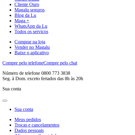
Cliente Ouro
Magalu seguros
Blog da Lu
Maga +
WhatsApp da Lu
Todos os serviços
Comprar na loja
Vender no Magalu
Baixe o aplicativo
Compre pelo telefone
Compre pelo chat
Número de telefone 0800 773 3838
Seg. à Dom. exceto feriados das 8h às 20h
Sua conta
Sua conta
Meus pedidos
Trocas e cancelamentos
Dados pessoais