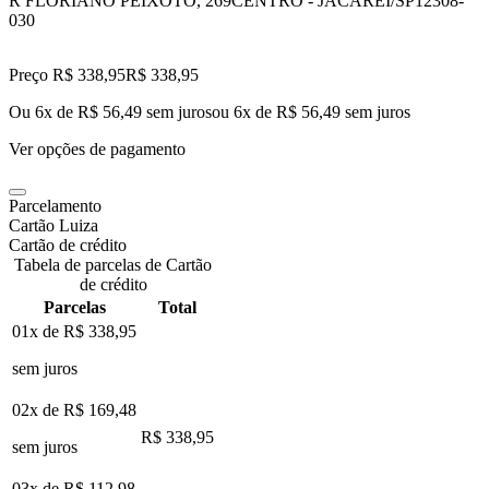
R FLORIANO PEIXOTO, 269
CENTRO - JACAREI/SP
12308-
030
Preço R$ 338,95
R$
338
,
95
Ou 6x de R$ 56,49 sem juros
ou
6
x de
R$ 56,49
sem juros
Ver opções de pagamento
Parcelamento
Cartão Luiza
Cartão de crédito
Tabela de parcelas de Cartão
de crédito
Parcelas
Total
01x de
R$ 338,95
sem juros
02x de
R$ 169,48
R$ 338,95
sem juros
03x de
R$ 112,98