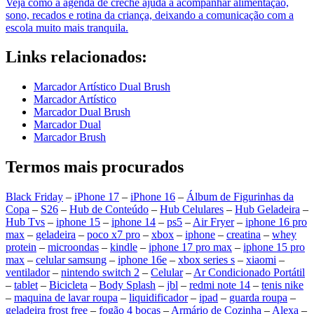
Veja como a agenda de creche ajuda a acompanhar alimentação,
sono, recados e rotina da criança, deixando a comunicação com a
escola muito mais tranquila.
Links relacionados:
Marcador Artístico Dual Brush
Marcador Artístico
Marcador Dual Brush
Marcador Dual
Marcador Brush
Termos mais procurados
Black Friday
–
iPhone 17
–
iPhone 16
–
Álbum de Figurinhas da
Copa
–
S26
–
Hub de Conteúdo
–
Hub Celulares
–
Hub Geladeira
–
Hub Tvs
–
iphone 15
–
iphone 14
–
ps5
–
Air Fryer
–
iphone 16 pro
max
–
geladeira
–
poco x7 pro
–
xbox
–
iphone
–
creatina
–
whey
protein
–
microondas
–
kindle
–
iphone 17 pro max
–
iphone 15 pro
max
–
celular samsung
–
iphone 16e
–
xbox series s
–
xiaomi
–
ventilador
–
nintendo switch 2
–
Celular
–
Ar Condicionado Portátil
–
tablet
–
Bicicleta
–
Body Splash
–
jbl
–
redmi note 14
–
tenis nike
–
maquina de lavar roupa
–
liquidificador
–
ipad
–
guarda roupa
–
geladeira frost free
–
fogão 4 bocas
–
Armário de Cozinha
–
Alexa
–