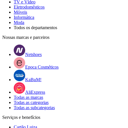
TV e Vídeo
Eletrodomésticos
Móveis
Informática
Moda
Todos os departamentos
Nossas marcas e parceiros
Netshoes
Epoca Cosméticos
KaBuM!
AliExpress
Todas as marcas
Todas as categorias
Todas as subcategorias
Serviços e benefícios
Cartão Luiza