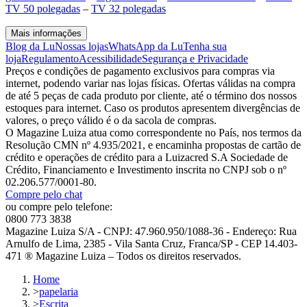
TV 50 polegadas
–
TV 32 polegadas
Mais informações
Blog da Lu
Nossas lojas
WhatsApp da Lu
Tenha sua
loja
Regulamento
Acessibilidade
Segurança e Privacidade
Preços e condições de pagamento exclusivos para compras via
internet, podendo variar nas lojas físicas. Ofertas válidas na compra
de até 5 peças de cada produto por cliente, até o término dos nossos
estoques para internet. Caso os produtos apresentem divergências de
valores, o preço válido é o da sacola de compras.
O Magazine Luiza atua como correspondente no País, nos termos da
Resolução CMN nº 4.935/2021, e encaminha propostas de cartão de
crédito e operações de crédito para a Luizacred S.A Sociedade de
Crédito, Financiamento e Investimento inscrita no CNPJ sob o nº
02.206.577/0001-80.
Compre pelo chat
ou compre pelo telefone:
0800 773 3838
Magazine Luiza S/A - CNPJ: 47.960.950/1088-36 - Endereço: Rua
Arnulfo de Lima, 2385 - Vila Santa Cruz, Franca/SP - CEP 14.403-
471 ® Magazine Luiza – Todos os direitos reservados.
Home
>
papelaria
>
Escrita