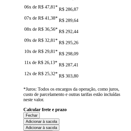
06x de
R$ 47,81
*
R$ 286,87
07x de
R$ 41,38
*
R$ 289,64
08x de
R$ 36,56
*
R$ 292,44
09x de
R$ 32,81
*
R$ 295,26
10x de
R$ 29,81
*
R$ 298,09
11x de
R$ 26,13
*
R$ 287,41
12x de
R$ 25,32
*
R$ 303,80
*Juros: Todos os encargos da operação, como juros,
custo de parcelamento e outras tarifas estão incluídas
neste valor.
Calcular frete e prazo
Fechar
Adicionar à sacola
Adicionar à sacola