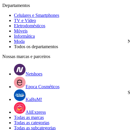
Departamentos
Celulares e Smartphones
TV e Vídeo
Eletrodomésticos
Móveis
Informática
Moda
N
Todos os departamentos
Nossas marcas e parceiros
Netshoes
Epoca Cosméticos
S
KaBuM!
AliExpress
Todas as marcas
Todas as categorias
Todas as subcategorias