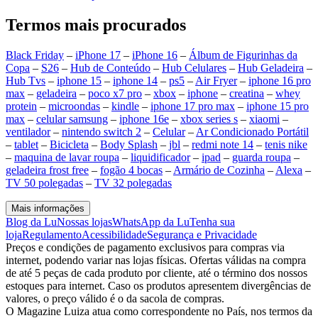
Termos mais procurados
Black Friday
–
iPhone 17
–
iPhone 16
–
Álbum de Figurinhas da
Copa
–
S26
–
Hub de Conteúdo
–
Hub Celulares
–
Hub Geladeira
–
Hub Tvs
–
iphone 15
–
iphone 14
–
ps5
–
Air Fryer
–
iphone 16 pro
max
–
geladeira
–
poco x7 pro
–
xbox
–
iphone
–
creatina
–
whey
protein
–
microondas
–
kindle
–
iphone 17 pro max
–
iphone 15 pro
max
–
celular samsung
–
iphone 16e
–
xbox series s
–
xiaomi
–
ventilador
–
nintendo switch 2
–
Celular
–
Ar Condicionado Portátil
–
tablet
–
Bicicleta
–
Body Splash
–
jbl
–
redmi note 14
–
tenis nike
–
maquina de lavar roupa
–
liquidificador
–
ipad
–
guarda roupa
–
geladeira frost free
–
fogão 4 bocas
–
Armário de Cozinha
–
Alexa
–
TV 50 polegadas
–
TV 32 polegadas
Mais informações
Blog da Lu
Nossas lojas
WhatsApp da Lu
Tenha sua
loja
Regulamento
Acessibilidade
Segurança e Privacidade
Preços e condições de pagamento exclusivos para compras via
internet, podendo variar nas lojas físicas. Ofertas válidas na compra
de até 5 peças de cada produto por cliente, até o término dos nossos
estoques para internet. Caso os produtos apresentem divergências de
valores, o preço válido é o da sacola de compras.
O Magazine Luiza atua como correspondente no País, nos termos da