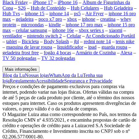
Black Friday
–
iPhone 17
–
iPhone 16
–
Álbum de Figurinhas da
Copa
–
S26
–
Hub de Conteúdo
–
Hub Celulares
–
Hub Geladeira
–
Hub Tvs
–
iphone 15
–
iphone 14
–
ps5
–
Air Fryer
–
iphone 16 pro
max
–
geladeira
–
poco x7 pro
–
xbox
–
iphone
–
creatina
–
whey
protein
–
microondas
–
kindle
–
iphone 17 pro max
–
iphone 15 pro
max
–
celular samsung
–
iphone 16e
–
xbox series s
–
xiaomi
–
ventilador
–
nintendo switch 2
–
Celular
–
Ar Condicionado Portátil
–
tablet
–
Bicicleta
–
Body Splash
–
jbl
–
redmi note 14
–
tenis nike
–
maquina de lavar roupa
–
liquidificador
–
ipad
–
guarda roupa
–
geladeira frost free
–
fogão 4 bocas
–
Armário de Cozinha
–
Alexa
–
TV 50 polegadas
–
TV 32 polegadas
Mais informações
Blog da Lu
Nossas lojas
WhatsApp da Lu
Tenha sua
loja
Regulamento
Acessibilidade
Segurança e Privacidade
Preços e condições de pagamento exclusivos para compras via
internet, podendo variar nas lojas físicas. Ofertas válidas na compra
de até 5 peças de cada produto por cliente, até o término dos nossos
estoques para internet. Caso os produtos apresentem divergências de
valores, o preço válido é o da sacola de compras.
O Magazine Luiza atua como correspondente no País, nos termos da
Resolução CMN nº 4.935/2021, e encaminha propostas de cartão de
crédito e operações de crédito para a Luizacred S.A Sociedade de
Crédito, Financiamento e Investimento inscrita no CNPJ sob o nº
02.206.577/0001-80.