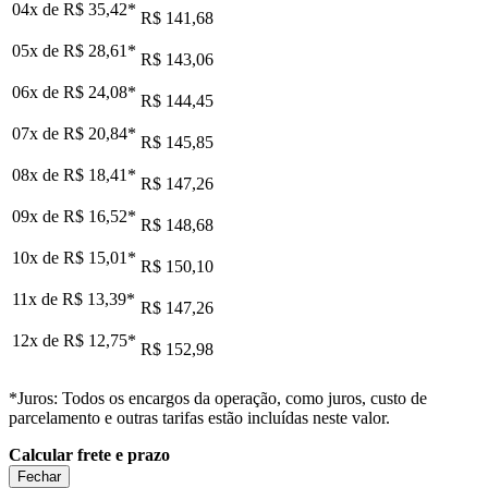
04x de
R$ 35,42
*
R$ 141,68
05x de
R$ 28,61
*
R$ 143,06
06x de
R$ 24,08
*
R$ 144,45
07x de
R$ 20,84
*
R$ 145,85
08x de
R$ 18,41
*
R$ 147,26
09x de
R$ 16,52
*
R$ 148,68
10x de
R$ 15,01
*
R$ 150,10
11x de
R$ 13,39
*
R$ 147,26
12x de
R$ 12,75
*
R$ 152,98
*Juros: Todos os encargos da operação, como juros, custo de
parcelamento e outras tarifas estão incluídas neste valor.
Calcular frete e prazo
Fechar