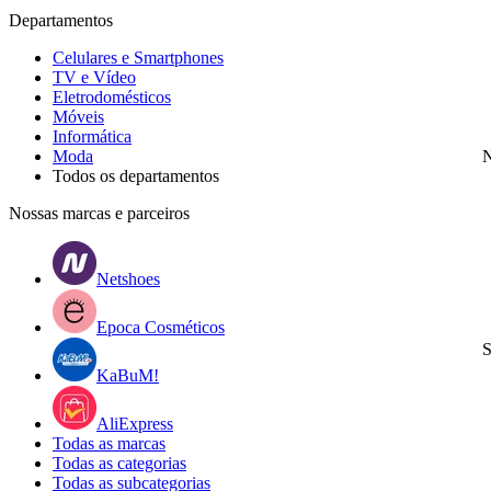
Departamentos
Celulares e Smartphones
TV e Vídeo
Eletrodomésticos
Móveis
Informática
Moda
N
Todos os departamentos
Nossas marcas e parceiros
Netshoes
Epoca Cosméticos
S
KaBuM!
AliExpress
Todas as marcas
Todas as categorias
Todas as subcategorias