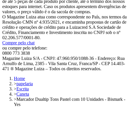
de até 5 peças de cada produto por cliente, até o término dos nossos
estoques para internet. Caso os produtos apresentem divergências de
valores, o preço válido é o da sacola de compras.
O Magazine Luiza atua como correspondente no País, nos termos da
Resolução CMN nº 4.935/2021, e encaminha propostas de cartão de
crédito e operações de crédito para a Luizacred S.A Sociedade de
Crédito, Financiamento e Investimento inscrita no CNPJ sob o nº
02.206.577/0001-80.
Compre pelo chat
ou compre pelo telefone:
0800 773 3838
Magazine Luiza S/A - CNPJ: 47.960.950/1088-36 - Endereço: Rua
Arnulfo de Lima, 2385 - Vila Santa Cruz, Franca/SP - CEP 14.403-
471 ® Magazine Luiza – Todos os direitos reservados.
Home
>
papelaria
>
Escrita
>
Caneta
>
Marcador Dualtip Tons Pastel com 10 Unidades - Bismark -
Yes