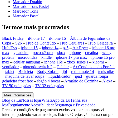
Marcador Dualtip
Marcador Tons Pastel
Marcador Tons
Marcador Pastel
Termos mais procurados
Black Friday
–
iPhone 17
–
iPhone 16
–
Álbum de Figurinhas da
Copa
–
S26
–
Hub de Conteúdo
–
Hub Celulares
–
Hub Geladeira
–
Hub Tvs
–
iphone 15
–
iphone 14
–
ps5
–
Air Fryer
–
iphone 16 pro
max
–
geladeira
–
poco x7 pro
–
xbox
–
iphone
–
creatina
–
whey
protein
–
microondas
–
kindle
–
iphone 17 pro max
–
iphone 15 pro
max
–
celular samsung
–
iphone 16e
–
xbox series s
–
xiaomi
–
ventilador
–
nintendo switch 2
–
Celular
–
Ar Condicionado Portátil
–
tablet
–
Bicicleta
–
Body Splash
–
jbl
–
redmi note 14
–
tenis nike
–
maquina de lavar roupa
–
liquidificador
–
ipad
–
guarda roupa
–
geladeira frost free
–
fogão 4 bocas
–
Armário de Cozinha
–
Alexa
–
TV 50 polegadas
–
TV 32 polegadas
Mais informações
Blog da Lu
Nossas lojas
WhatsApp da Lu
Tenha sua
loja
Regulamento
Acessibilidade
Segurança e Privacidade
Preços e condições de pagamento exclusivos para compras via
internet, podendo variar nas lojas físicas. Ofertas válidas na compra