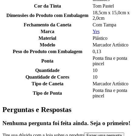
Cor da Tinta
Tom Pastel
18,5cm x 15,0cm x
Dimensões do Produto com Embalagem
2,0cm
Fechamento da Caneta
Com Tampa
Marca
Yes
Material
Plástico
Modelo
Marcador Artístico
Peso do Produto com Embalagem
0,13
Ponta fina e ponta
Ponta
pincel
Quantidade
10
Quantidade de Cores
10
Tipo de Caneta
Marcador Artístico
Ponta fina e ponta
Tipo de Ponta
pincel
Perguntas e Respostas
Nenhuma pergunta foi feita ainda. Seja o primeiro!
Tire sua dúvida com a loja sobre o produto
Fazer uma pergunta