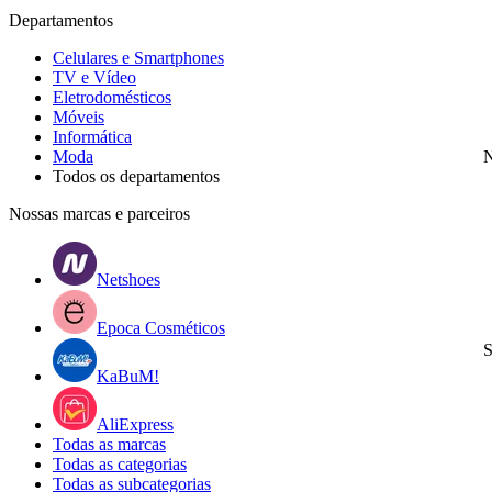
Departamentos
Celulares e Smartphones
TV e Vídeo
Eletrodomésticos
Móveis
Informática
Moda
N
Todos os departamentos
Nossas marcas e parceiros
Netshoes
Epoca Cosméticos
S
KaBuM!
AliExpress
Todas as marcas
Todas as categorias
Todas as subcategorias