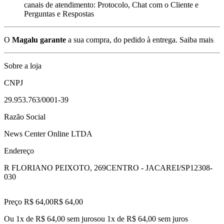
canais de atendimento: Protocolo, Chat com o Cliente e
Perguntas e Respostas
O
Magalu garante
a sua compra, do pedido à entrega.
Saiba mais
Sobre a loja
CNPJ
29.953.763/0001-39
Razão Social
News Center Online LTDA
Endereço
R FLORIANO PEIXOTO, 269
CENTRO - JACAREI/SP
12308-
030
Preço R$ 64,00
R$
64
,
00
Ou 1x de R$ 64,00 sem juros
ou
1
x de
R$ 64,00
sem juros