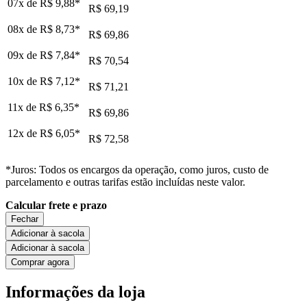
07x de
R$ 9,88
*
R$ 69,19
08x de
R$ 8,73
*
R$ 69,86
09x de
R$ 7,84
*
R$ 70,54
10x de
R$ 7,12
*
R$ 71,21
11x de
R$ 6,35
*
R$ 69,86
12x de
R$ 6,05
*
R$ 72,58
*Juros: Todos os encargos da operação, como juros, custo de
parcelamento e outras tarifas estão incluídas neste valor.
Calcular frete e prazo
Fechar
Adicionar à sacola
Adicionar à sacola
Comprar agora
Informações da loja