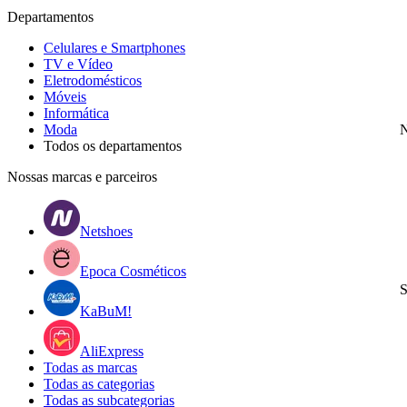
Departamentos
Celulares e Smartphones
TV e Vídeo
Eletrodomésticos
Móveis
Informática
Moda
N
Todos os departamentos
Nossas marcas e parceiros
Netshoes
Epoca Cosméticos
S
KaBuM!
AliExpress
Todas as marcas
Todas as categorias
Todas as subcategorias