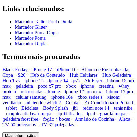
Links relacionados:
Marcador Glitter Ponta Dupla
Marcador Glitter
Marcador Ponta Dupla
Marcador Ponta
Marcador Dupla
Termos mais procurados
Black Friday
–
iPhone 17
–
iPhone 16
–
Álbum de Figurinhas da
Copa
–
S26
–
Hub de Conteúdo
–
Hub Celulares
–
Hub Geladeira
–
Hub Tvs
–
iphone 15
–
iphone 14
–
ps5
–
Air Fryer
–
iphone 16 pro
max
–
geladeira
–
poco x7 pro
–
xbox
–
iphone
–
creatina
–
whey
protein
–
microondas
–
kindle
–
iphone 17 pro max
–
iphone 15 pro
max
–
celular samsung
–
iphone 16e
–
xbox series s
–
xiaomi
–
ventilador
–
nintendo switch 2
–
Celular
–
Ar Condicionado Portátil
–
tablet
–
Bicicleta
–
Body Splash
–
jbl
–
redmi note 14
–
tenis nike
–
maquina de lavar roupa
–
liquidificador
–
ipad
–
guarda roupa
–
geladeira frost free
–
fogão 4 bocas
–
Armário de Cozinha
–
Alexa
–
TV 50 polegadas
–
TV 32 polegadas
Mais informações