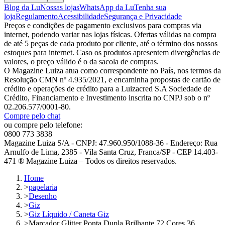
Blog da Lu
Nossas lojas
WhatsApp da Lu
Tenha sua
loja
Regulamento
Acessibilidade
Segurança e Privacidade
Preços e condições de pagamento exclusivos para compras via
internet, podendo variar nas lojas físicas. Ofertas válidas na compra
de até 5 peças de cada produto por cliente, até o término dos nossos
estoques para internet. Caso os produtos apresentem divergências de
valores, o preço válido é o da sacola de compras.
O Magazine Luiza atua como correspondente no País, nos termos da
Resolução CMN nº 4.935/2021, e encaminha propostas de cartão de
crédito e operações de crédito para a Luizacred S.A Sociedade de
Crédito, Financiamento e Investimento inscrita no CNPJ sob o nº
02.206.577/0001-80.
Compre pelo chat
ou compre pelo telefone:
0800 773 3838
Magazine Luiza S/A - CNPJ: 47.960.950/1088-36 - Endereço: Rua
Arnulfo de Lima, 2385 - Vila Santa Cruz, Franca/SP - CEP 14.403-
471 ® Magazine Luiza – Todos os direitos reservados.
Home
>
papelaria
>
Desenho
>
Giz
>
Giz Líquido / Caneta Giz
>
Marcador Glitter Ponta Dupla Brilhante 72 Cores 36