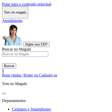
Pular para o conteudo principal
Tem no magalu
Atendimento
Digite seu CEP
Buscar no Magalu
Buscar
0
Boas vindas :)
Entre ou Cadastre-se
Tem no Magalu
Departamentos
Celulares e Smartphones