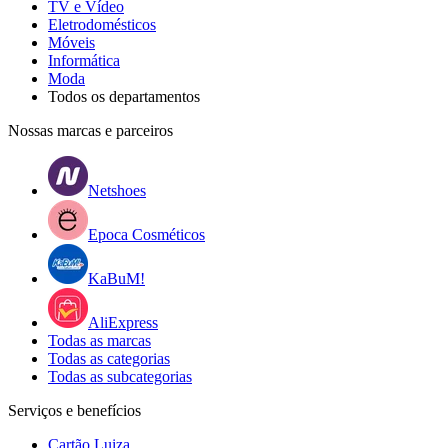
TV e Vídeo
Eletrodomésticos
Móveis
Informática
Moda
Todos os departamentos
Nossas marcas e parceiros
Netshoes
Epoca Cosméticos
KaBuM!
AliExpress
Todas as marcas
Todas as categorias
Todas as subcategorias
Serviços e benefícios
Cartão Luiza