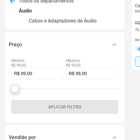
Todos os departamentos
Ca
Áudio
co
Cabos e Adaptadores de Áudio
R$
7x
7 v
o
Preço
Mínimo:
Máximo:
R$ 99,00
R$ 99,00
APLICAR FILTRO
Vendido por