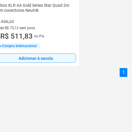
bos XLR AA Gold Series Star Quad 2m
m conectores Neutrik
 536,23
 de R$ 73,12 sem juros
ez de R$ 73,12 sem juros
R$ 511,83
no Pix
u
Compra Internacional
Adicionar à sacola
1