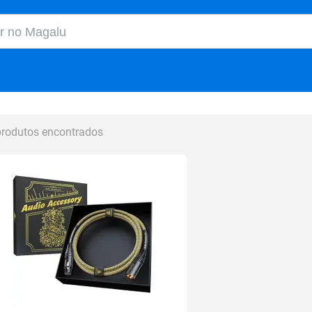
o Magalu
produtos encontrados