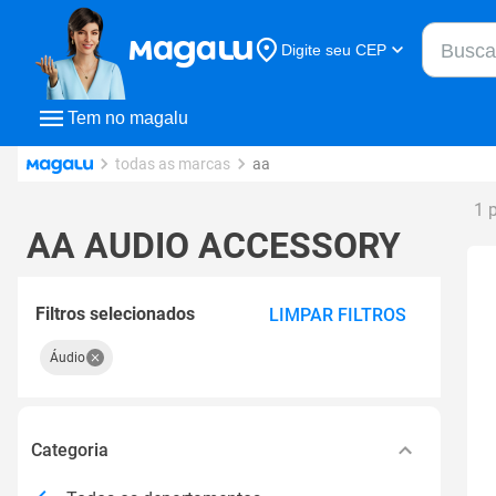
Buscar n
Digite seu CEP
Buscar
Tem no magalu
todas as marcas
aa
1 
AA AUDIO ACCESSORY
Filtros selecionados
LIMPAR FILTROS
Áudio
Categoria