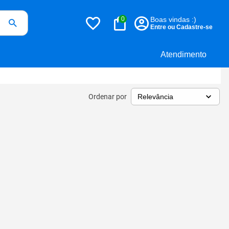
0
Boas vindas :)
Entre ou Cadastre-se
Atendimento
Ordenar por