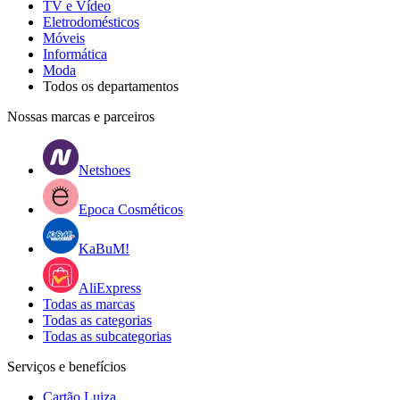
TV e Vídeo
Eletrodomésticos
Móveis
Informática
Moda
Todos os departamentos
Nossas marcas e parceiros
Netshoes
Epoca Cosméticos
KaBuM!
AliExpress
Todas as marcas
Todas as categorias
Todas as subcategorias
Serviços e benefícios
Cartão Luiza