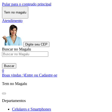
Pular para o conteudo principal
Tem no magalu
Atendimento
Digite seu CEP
Buscar no Magalu
Buscar
0
Boas vindas :)
Entre ou Cadastre-se
Tem no Magalu
Departamentos
Celulares e Smartphones