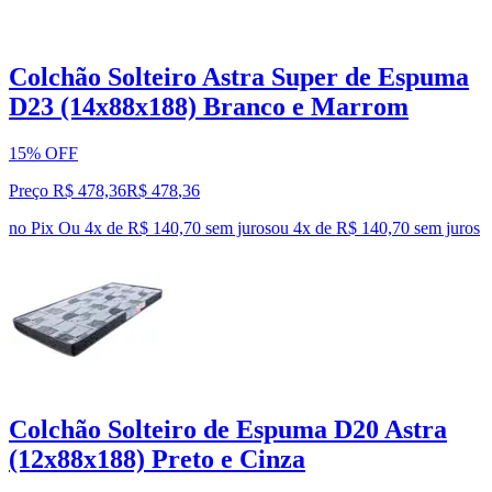
Colchão Solteiro Astra Super de Espuma
D23 (14x88x188) Branco e Marrom
15% OFF
Preço R$ 478,36
R$
478
,
36
no Pix
Ou 4x de R$ 140,70 sem juros
ou
4
x de
R$ 140,70
sem juros
Colchão Solteiro de Espuma D20 Astra
(12x88x188) Preto e Cinza