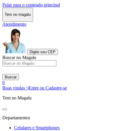
Pular para o conteudo principal
Tem no magalu
Atendimento
Digite seu CEP
Buscar no Magalu
Buscar
0
Boas vindas :)
Entre ou Cadastre-se
Tem no Magalu
Departamentos
Celulares e Smartphones