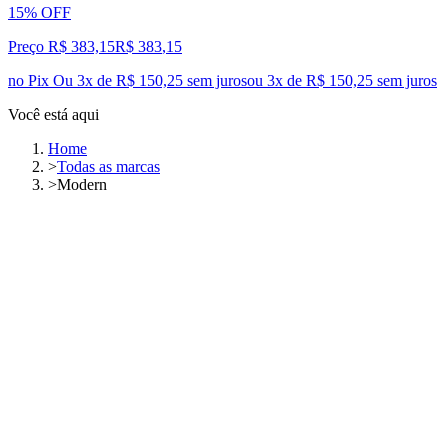
15% OFF
Preço R$ 383,15
R$
383
,
15
no Pix
Ou 3x de R$ 150,25 sem juros
ou
3
x de
R$ 150,25
sem juros
Você está aqui
Home
>
Todas as marcas
>
Modern