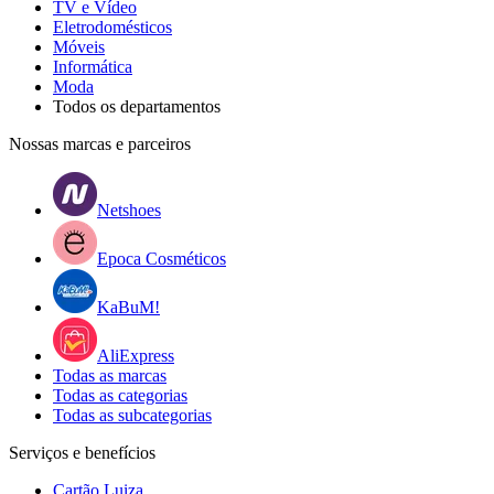
TV e Vídeo
Eletrodomésticos
Móveis
Informática
Moda
Todos os departamentos
Nossas marcas e parceiros
Netshoes
Epoca Cosméticos
KaBuM!
AliExpress
Todas as marcas
Todas as categorias
Todas as subcategorias
Serviços e benefícios
Cartão Luiza