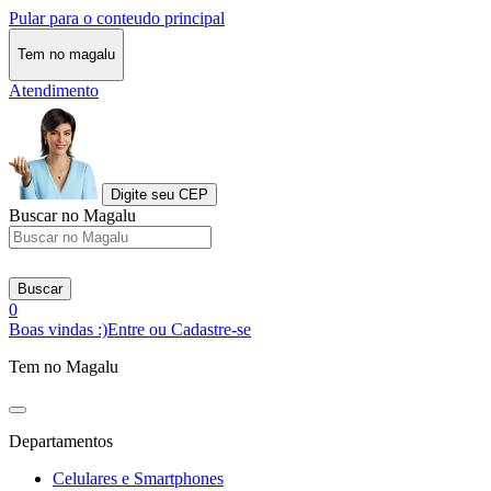
Pular para o conteudo principal
Tem no magalu
Atendimento
Digite seu CEP
Buscar no Magalu
Buscar
0
Boas vindas :)
Entre ou Cadastre-se
Tem no Magalu
Departamentos
Celulares e Smartphones