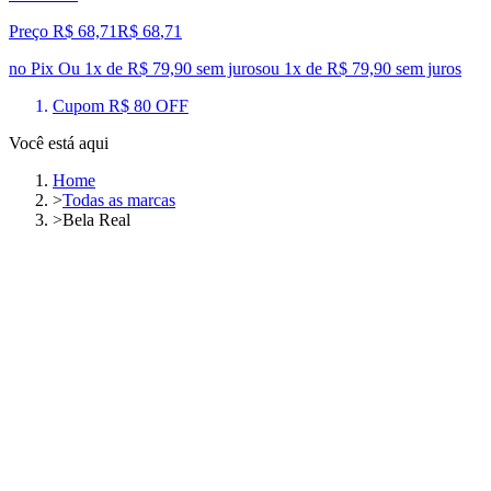
Preço R$ 68,71
R$
68
,
71
no Pix
Ou 1x de R$ 79,90 sem juros
ou
1
x de
R$ 79,90
sem juros
Cupom R$ 80 OFF
Você está aqui
Home
>
Todas as marcas
>
Bela Real