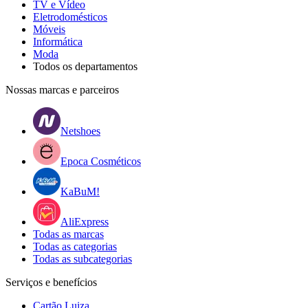
TV e Vídeo
Eletrodomésticos
Móveis
Informática
Moda
Todos os departamentos
Nossas marcas e parceiros
Netshoes
Epoca Cosméticos
KaBuM!
AliExpress
Todas as marcas
Todas as categorias
Todas as subcategorias
Serviços e benefícios
Cartão Luiza