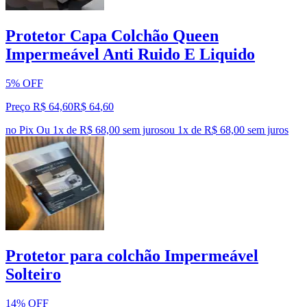
Protetor Capa Colchão Queen
Impermeável Anti Ruido E Liquido
5% OFF
Preço R$ 64,60
R$
64
,
60
no Pix
Ou 1x de R$ 68,00 sem juros
ou
1
x de
R$ 68,00
sem juros
Protetor para colchão Impermeável
Solteiro
14% OFF