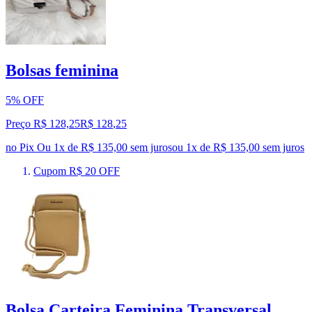
Bolsas feminina
5% OFF
Preço R$ 128,25
R$
128
,
25
no Pix
Ou 1x de R$ 135,00 sem juros
ou
1
x de
R$ 135,00
sem juros
Cupom R$ 20 OFF
Bolsa Carteira Feminina Transversal