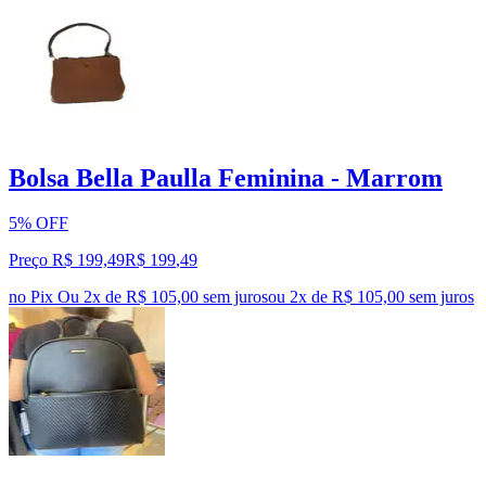
Bolsa Bella Paulla Feminina - Marrom
5% OFF
Preço R$ 199,49
R$
199
,
49
no Pix
Ou 2x de R$ 105,00 sem juros
ou
2
x de
R$ 105,00
sem juros