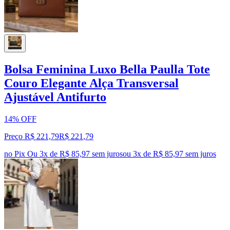
Bolsa Feminina Luxo Bella Paulla Tote
Couro Elegante Alça Transversal
Ajustável Antifurto
14% OFF
Preço R$ 221,79
R$
221
,
79
no Pix
Ou 3x de R$ 85,97 sem juros
ou
3
x de
R$ 85,97
sem juros