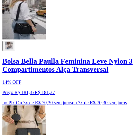
Bolsa Bella Paulla Feminina Leve Nylon 3
Compartimentos Alça Transversal
14% OFF
Preço R$ 181,37
R$
181
,
37
no Pix
Ou 3x de R$ 70,30 sem juros
ou
3
x de
R$ 70,30
sem juros