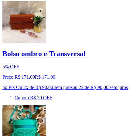
Bolsa ombro e Transversal
5% OFF
Preço R$ 171,00
R$
171
,
00
no Pix
Ou 2x de R$ 90,00 sem juros
ou
2
x de
R$ 90,00
sem juros
Cupom R$ 20 OFF