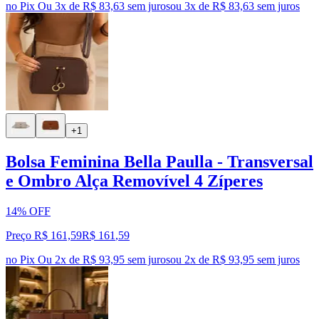
no Pix
Ou 3x de R$ 83,63 sem juros
ou
3
x de
R$ 83,63
sem juros
+1
Bolsa Feminina Bella Paulla - Transversal
e Ombro Alça Removível 4 Zíperes
14% OFF
Preço R$ 161,59
R$
161
,
59
no Pix
Ou 2x de R$ 93,95 sem juros
ou
2
x de
R$ 93,95
sem juros