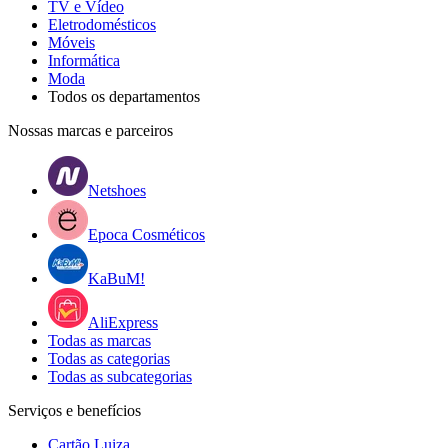
TV e Vídeo
Eletrodomésticos
Móveis
Informática
Moda
Todos os departamentos
Nossas marcas e parceiros
Netshoes
Epoca Cosméticos
KaBuM!
AliExpress
Todas as marcas
Todas as categorias
Todas as subcategorias
Serviços e benefícios
Cartão Luiza