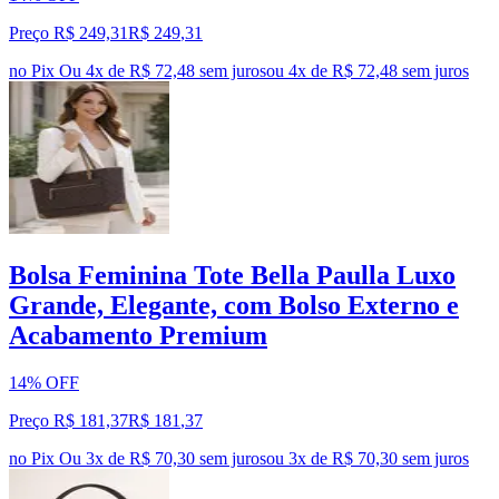
Preço R$ 249,31
R$
249
,
31
no Pix
Ou 4x de R$ 72,48 sem juros
ou
4
x de
R$ 72,48
sem juros
Bolsa Feminina Tote Bella Paulla Luxo
Grande, Elegante, com Bolso Externo e
Acabamento Premium
14% OFF
Preço R$ 181,37
R$
181
,
37
no Pix
Ou 3x de R$ 70,30 sem juros
ou
3
x de
R$ 70,30
sem juros