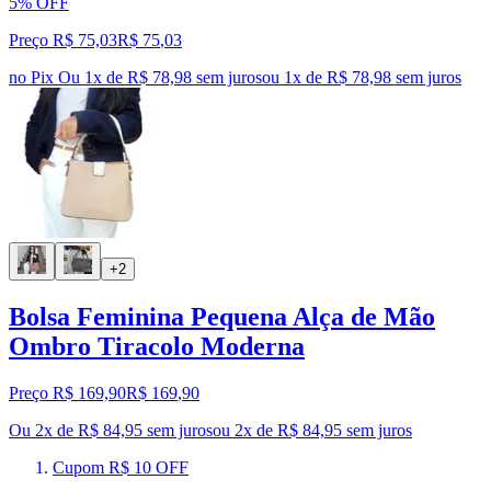
5% OFF
Preço R$ 75,03
R$
75
,
03
no Pix
Ou 1x de R$ 78,98 sem juros
ou
1
x de
R$ 78,98
sem juros
+2
Bolsa Feminina Pequena Alça de Mão
Ombro Tiracolo Moderna
Preço R$ 169,90
R$
169
,
90
Ou 2x de R$ 84,95 sem juros
ou
2
x de
R$ 84,95
sem juros
Cupom R$ 10 OFF