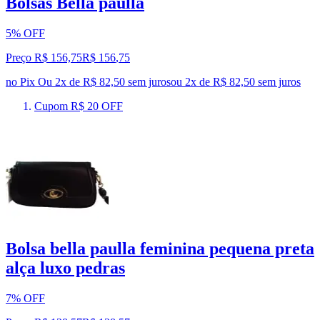
Bolsas Bella paulla
5% OFF
Preço R$ 156,75
R$
156
,
75
no Pix
Ou 2x de R$ 82,50 sem juros
ou
2
x de
R$ 82,50
sem juros
Cupom R$ 20 OFF
Bolsa bella paulla feminina pequena preta
alça luxo pedras
7% OFF