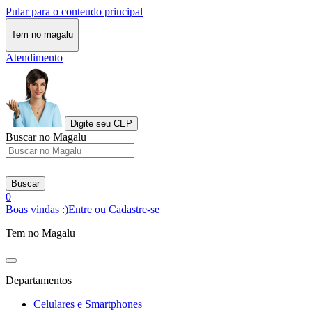
Pular para o conteudo principal
Tem no magalu
Atendimento
Digite seu CEP
Buscar no Magalu
Buscar
0
Boas vindas :)
Entre ou Cadastre-se
Tem no Magalu
Departamentos
Celulares e Smartphones