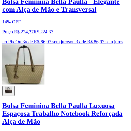
Bolsa Feminina Bella Paulla - Elegante
com Alça de Mão e Transversal
14% OFF
Preço R$ 224,37
R$
224
,
37
no Pix
Ou 3x de R$ 86,97 sem juros
ou
3
x de
R$ 86,97
sem juros
Bolsa Feminina Bella Paulla Luxuosa
Espaçosa Trabalho Notebook Reforçada
Alça de Mão