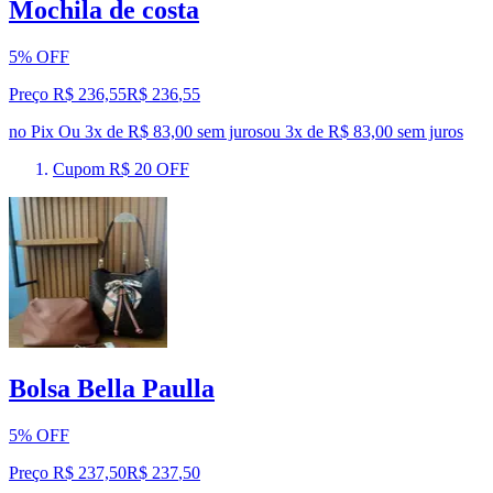
Mochila de costa
5% OFF
Preço R$ 236,55
R$
236
,
55
no Pix
Ou 3x de R$ 83,00 sem juros
ou
3
x de
R$ 83,00
sem juros
Cupom R$ 20 OFF
Bolsa Bella Paulla
5% OFF
Preço R$ 237,50
R$
237
,
50