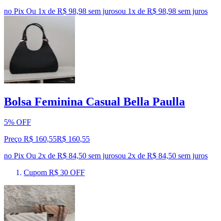
no Pix
Ou 1x de R$ 98,98 sem juros
ou
1
x de
R$ 98,98
sem juros
Bolsa Feminina Casual Bella Paulla
5% OFF
Preço R$ 160,55
R$
160
,
55
no Pix
Ou 2x de R$ 84,50 sem juros
ou
2
x de
R$ 84,50
sem juros
Cupom R$ 30 OFF