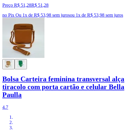
Preço R$ 51,28
R$
51
,
28
no Pix
Ou 1x de R$ 53,98 sem juros
ou
1
x de
R$ 53,98
sem juros
Bolsa Carteira feminina transversal alça
tiracolo com porta cartão e celular Bella
Paulla
4.7