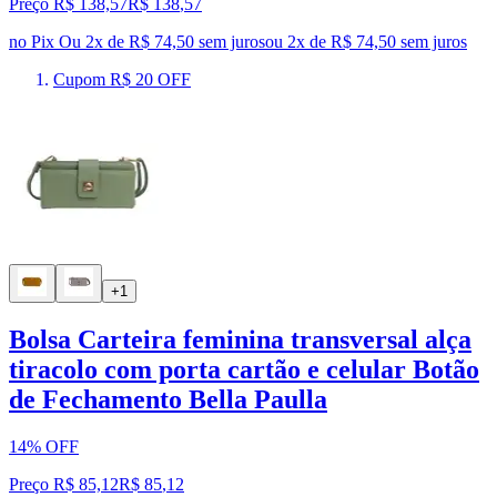
Preço R$ 138,57
R$
138
,
57
no Pix
Ou 2x de R$ 74,50 sem juros
ou
2
x de
R$ 74,50
sem juros
Cupom R$ 20 OFF
+1
Bolsa Carteira feminina transversal alça
tiracolo com porta cartão e celular Botão
de Fechamento Bella Paulla
14% OFF
Preço R$ 85,12
R$
85
,
12