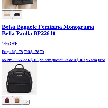
Bolsa Baguete Feminina Monograma
Bella Paulla BP22610
14% OFF
Preço R$ 178,79
R$
178
,
79
no Pix
Ou 2x de R$ 103,95 sem juros
ou
2
x de
R$ 103,95
sem juros
+2