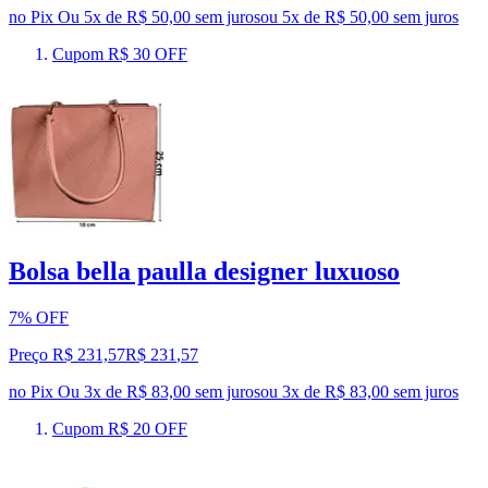
no Pix
Ou 5x de R$ 50,00 sem juros
ou
5
x de
R$ 50,00
sem juros
Cupom R$ 30 OFF
Bolsa bella paulla designer luxuoso
7% OFF
Preço R$ 231,57
R$
231
,
57
no Pix
Ou 3x de R$ 83,00 sem juros
ou
3
x de
R$ 83,00
sem juros
Cupom R$ 20 OFF