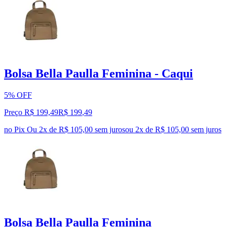
Bolsa Bella Paulla Feminina - Caqui
5% OFF
Preço R$ 199,49
R$
199
,
49
no Pix
Ou 2x de R$ 105,00 sem juros
ou
2
x de
R$ 105,00
sem juros
Bolsa Bella Paulla Feminina