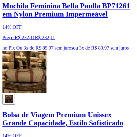
Mochila Feminina Bella Paulla BP71261
em Nylon Premium Impermeável
14% OFF
Preço R$ 232,11
R$
232
,
11
no Pix
Ou 3x de R$ 89,97 sem juros
ou
3
x de
R$ 89,97
sem juros
Bolsa de Viagem Premium Unissex
Grande Capacidade, Estilo Sofisticado
14% OFF