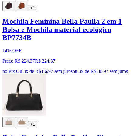
+1
Mochila Feminina Bella Paulla 2 em 1
Bolsa e Mochila material ecológico
BP7734B
14% OFF
Preço R$ 224,37
R$
224
,
37
no Pix
Ou 3x de R$ 86,97 sem juros
ou
3
x de
R$ 86,97
sem juros
+1