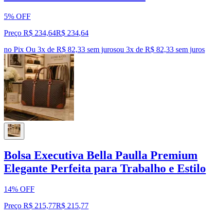
5% OFF
Preço R$ 234,64
R$
234
,
64
no Pix
Ou 3x de R$ 82,33 sem juros
ou
3
x de
R$ 82,33
sem juros
Bolsa Executiva Bella Paulla Premium
Elegante Perfeita para Trabalho e Estilo
14% OFF
Preço R$ 215,77
R$
215
,
77