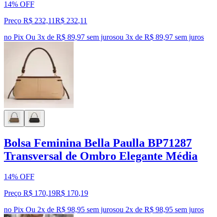
14% OFF
Preço R$ 232,11
R$
232
,
11
no Pix
Ou 3x de R$ 89,97 sem juros
ou
3
x de
R$ 89,97
sem juros
Bolsa Feminina Bella Paulla BP71287
Transversal de Ombro Elegante Média
14% OFF
Preço R$ 170,19
R$
170
,
19
no Pix
Ou 2x de R$ 98,95 sem juros
ou
2
x de
R$ 98,95
sem juros