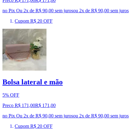
Preço R$ 171,00
R$
171
,
00
no Pix
Ou 2x de R$ 90,00 sem juros
ou
2
x de
R$ 90,00
sem juros
Cupom R$ 20 OFF
Bolsa lateral e mão
5% OFF
Preço R$ 171,00
R$
171
,
00
no Pix
Ou 2x de R$ 90,00 sem juros
ou
2
x de
R$ 90,00
sem juros
Cupom R$ 20 OFF