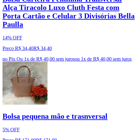
Alça Tiracolo Luxo Cluth Festa com
Porta Cartão e Celular 3 Divisórias Bella
Paulla
14% OFF
Preço R$ 34,40
R$
34
,
40
no Pix
Ou 1x de R$ 40,00 sem juros
ou
1
x de
R$ 40,00
sem juros
Bolsa pequena mão e trasnversal
5% OFF