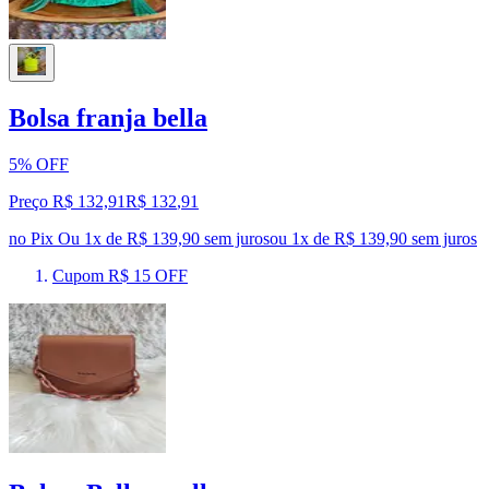
Bolsa franja bella
5% OFF
Preço R$ 132,91
R$
132
,
91
no Pix
Ou 1x de R$ 139,90 sem juros
ou
1
x de
R$ 139,90
sem juros
Cupom R$ 15 OFF