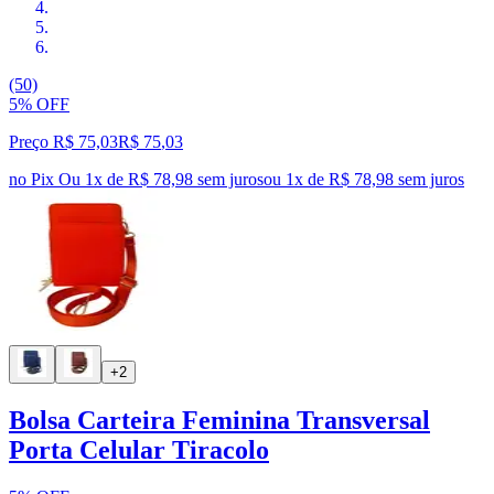
(50)
5% OFF
Preço R$ 75,03
R$
75
,
03
no Pix
Ou 1x de R$ 78,98 sem juros
ou
1
x de
R$ 78,98
sem juros
+2
Bolsa Carteira Feminina Transversal
Porta Celular Tiracolo