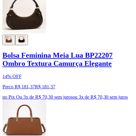
Bolsa Feminina Meia Lua BP22207
Ombro Textura Camurça Elegante
14% OFF
Preço R$ 181,37
R$
181
,
37
no Pix
Ou 3x de R$ 70,30 sem juros
ou
3
x de
R$ 70,30
sem juros