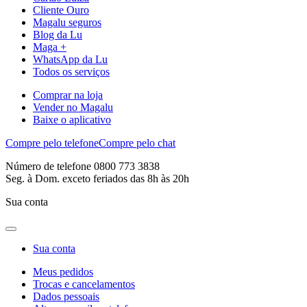
Cliente Ouro
Magalu seguros
Blog da Lu
Maga +
WhatsApp da Lu
Todos os serviços
Comprar na loja
Vender no Magalu
Baixe o aplicativo
Compre pelo telefone
Compre pelo chat
Número de telefone 0800 773 3838
Seg. à Dom. exceto feriados das 8h às 20h
Sua conta
Sua conta
Meus pedidos
Trocas e cancelamentos
Dados pessoais