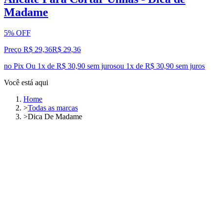
Madame
5% OFF
Preço R$ 29,36
R$
29
,
36
no Pix
Ou 1x de R$ 30,90 sem juros
ou
1
x de
R$ 30,90
sem juros
Você está aqui
Home
>
Todas as marcas
>
Dica De Madame