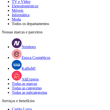
TV e Vídeo
Eletrodomésticos
Móveis
Informática
Moda
Todos os departamentos
Nossas marcas e parceiros
Netshoes
Epoca Cosméticos
KaBuM!
AliExpress
Todas as marcas
Todas as categorias
Todas as subcategorias
Serviços e benefícios
Cartão Luiza