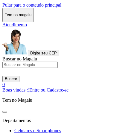
Pular para o conteudo principal
Tem no magalu
Atendimento
Digite seu CEP
Buscar no Magalu
Buscar
0
Boas vindas :)
Entre ou Cadastre-se
Tem no Magalu
Departamentos
Celulares e Smartphones