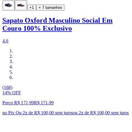
+1
+ 7 tamanhos
Sapato Oxford Masculino Social Em
Couro 100% Exclusivo
4.6
(168)
14% OFF
Preço R$ 171,99
R$
171
,
99
no Pix
Ou 2x de R$ 100,00 sem juros
ou
2
x de
R$ 100,00
sem juros