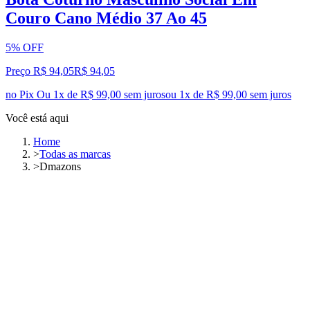
Couro Cano Médio 37 Ao 45
5% OFF
Preço R$ 94,05
R$
94
,
05
no Pix
Ou 1x de R$ 99,00 sem juros
ou
1
x de
R$ 99,00
sem juros
Você está aqui
Home
>
Todas as marcas
>
Dmazons