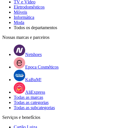
TV e Vídeo
Eletrodomésticos
Móveis
Informática
Moda
Todos os departamentos
Nossas marcas e parceiros
Netshoes
Epoca Cosméticos
KaBuM!
AliExpress
Todas as marcas
Todas as categorias
Todas as subcategorias
Serviços e benefícios
Cartão Luiza