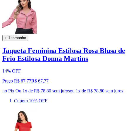
+ 1 tamanho
Jaqueta Feminina Estilosa Rosa Blusa de
Frio Estilosa Donna Martins
14% OFF
Preço R$ 67,77
R$
67
,
77
no Pix
Ou 1x de R$ 78,80 sem juros
ou
1
x de
R$ 78,80
sem juros
Cupom 10% OFF