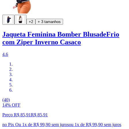
+2
+ 3 tamanhos
Jaqueta Feminina Bomber BlusadeFrio
com Ziper Inverno Casaco
4.6
(40)
14% OFF
Preço R$ 85,91
R$
85
,
91
no Pix
Ou 1x de R$ 99,90 sem juros
ou
1
x de
R$ 99,90
sem juros