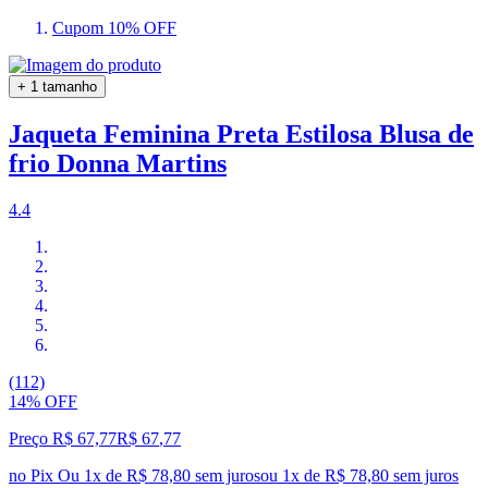
Cupom 10% OFF
+ 1 tamanho
Jaqueta Feminina Preta Estilosa Blusa de
frio Donna Martins
4.4
(112)
14% OFF
Preço R$ 67,77
R$
67
,
77
no Pix
Ou 1x de R$ 78,80 sem juros
ou
1
x de
R$ 78,80
sem juros