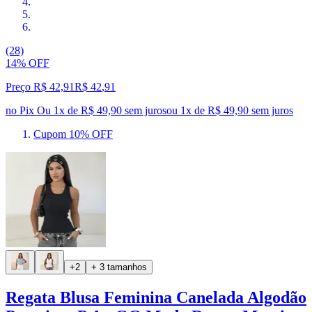
(28)
14% OFF
Preço R$ 42,91
R$
42
,
91
no Pix
Ou 1x de R$ 49,90 sem juros
ou
1
x de
R$ 49,90
sem juros
Cupom 10% OFF
+2
+ 3 tamanhos
Regata Blusa Feminina Canelada Algodão