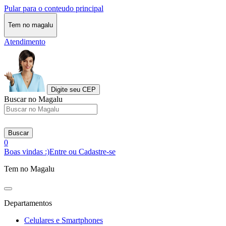
Pular para o conteudo principal
Tem no magalu
Atendimento
Digite seu CEP
Buscar no Magalu
Buscar
0
Boas vindas :)
Entre ou Cadastre-se
Tem no Magalu
Departamentos
Celulares e Smartphones