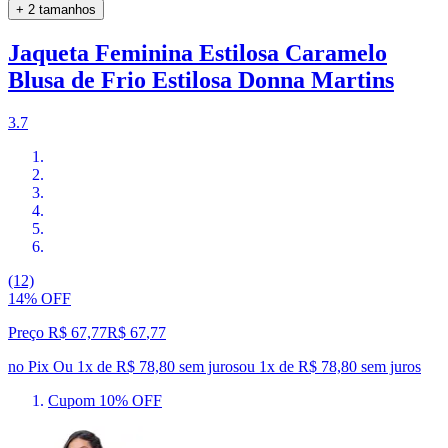
+ 2 tamanhos
Jaqueta Feminina Estilosa Caramelo
Blusa de Frio Estilosa Donna Martins
3.7
(12)
14% OFF
Preço R$ 67,77
R$
67
,
77
no Pix
Ou 1x de R$ 78,80 sem juros
ou
1
x de
R$ 78,80
sem juros
Cupom 10% OFF