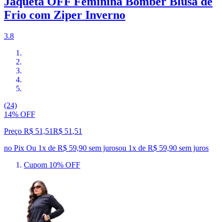
Jaqueta OFF Feminina Bomber Blusa de
Frio com Ziper Inverno
3.8
(24)
14% OFF
Preço R$ 51,51
R$
51
,
51
no Pix
Ou 1x de R$ 59,90 sem juros
ou
1
x de
R$ 59,90
sem juros
Cupom 10% OFF