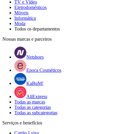
TV e Vídeo
Eletrodomésticos
Móveis
Informática
Moda
Todos os departamentos
Nossas marcas e parceiros
Netshoes
Epoca Cosméticos
KaBuM!
AliExpress
Todas as marcas
Todas as categorias
Todas as subcategorias
Serviços e benefícios
Cartão Luiza