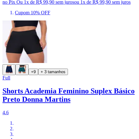
no Pix
Ou 1x de R$ 99,90 sem juros
ou
1
x de
R$ 99,90
sem juros
Cupom 10% OFF
+9
+ 3 tamanhos
Full
Shorts Academia Feminino Suplex Básico
Preto Donna Martins
4.6