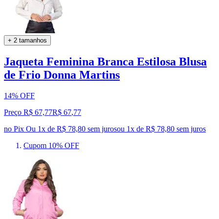
+ 2 tamanhos
Jaqueta Feminina Branca Estilosa Blusa
de Frio Donna Martins
14% OFF
Preço R$ 67,77
R$
67
,
77
no Pix
Ou 1x de R$ 78,80 sem juros
ou
1
x de
R$ 78,80
sem juros
Cupom 10% OFF