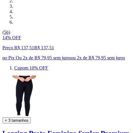
(56)
14% OFF
Preço R$ 137,51
R$
137
,
51
no Pix
Ou 2x de R$ 79,95 sem juros
ou
2
x de
R$ 79,95
sem juros
Cupom 10% OFF
+ 3 tamanhos