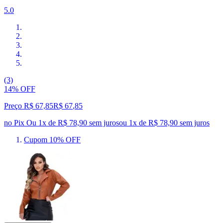
5.0
(3)
14% OFF
Preço R$ 67,85
R$
67
,
85
no Pix
Ou 1x de R$ 78,90 sem juros
ou
1
x de
R$ 78,90
sem juros
Cupom 10% OFF