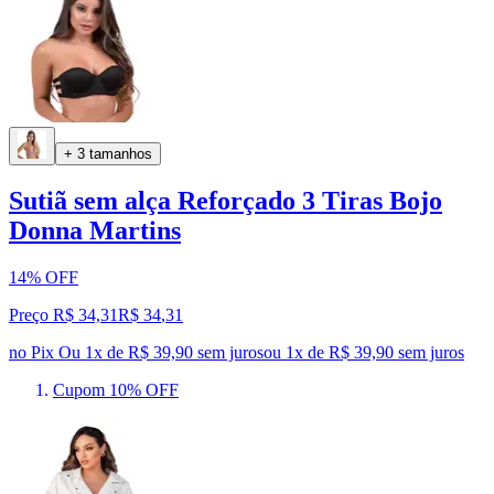
+ 3 tamanhos
Sutiã sem alça Reforçado 3 Tiras Bojo
Donna Martins
14% OFF
Preço R$ 34,31
R$
34
,
31
no Pix
Ou 1x de R$ 39,90 sem juros
ou
1
x de
R$ 39,90
sem juros
Cupom 10% OFF