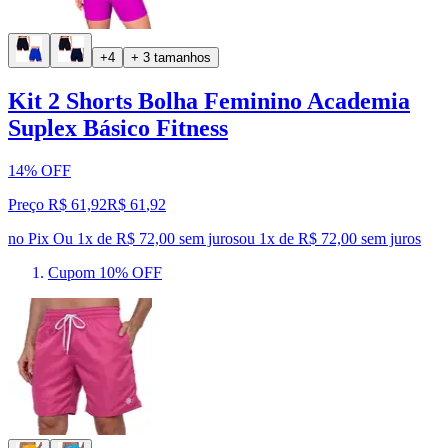
+4
+ 3 tamanhos
Kit 2 Shorts Bolha Feminino Academia
Suplex Básico Fitness
14% OFF
Preço R$ 61,92
R$
61
,
92
no Pix
Ou 1x de R$ 72,00 sem juros
ou
1
x de
R$ 72,00
sem juros
Cupom 10% OFF