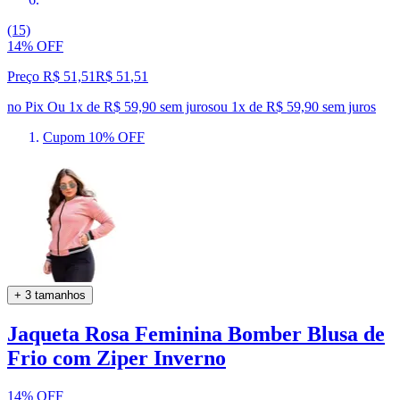
(15)
14% OFF
Preço R$ 51,51
R$
51
,
51
no Pix
Ou 1x de R$ 59,90 sem juros
ou
1
x de
R$ 59,90
sem juros
Cupom 10% OFF
+ 3 tamanhos
Jaqueta Rosa Feminina Bomber Blusa de
Frio com Ziper Inverno
14% OFF