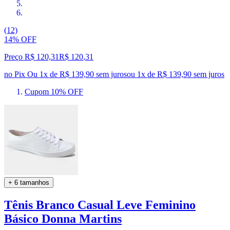
(12)
14% OFF
Preço R$ 120,31
R$
120
,
31
no Pix
Ou 1x de R$ 139,90 sem juros
ou
1
x de
R$ 139,90
sem juros
Cupom 10% OFF
+ 6 tamanhos
Tênis Branco Casual Leve Feminino
Básico Donna Martins