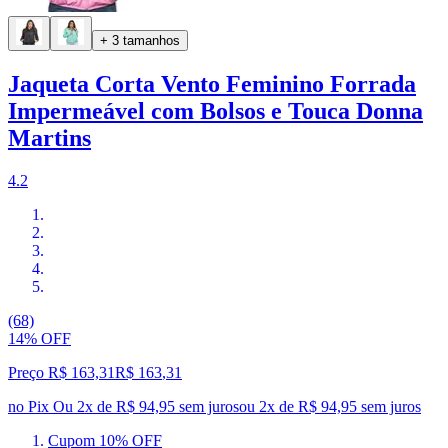
+ 3 tamanhos
Jaqueta Corta Vento Feminino Forrada
Impermeável com Bolsos e Touca Donna
Martins
4.2
(68)
14% OFF
Preço R$ 163,31
R$
163
,
31
no Pix
Ou 2x de R$ 94,95 sem juros
ou
2
x de
R$ 94,95
sem juros
Cupom 10% OFF