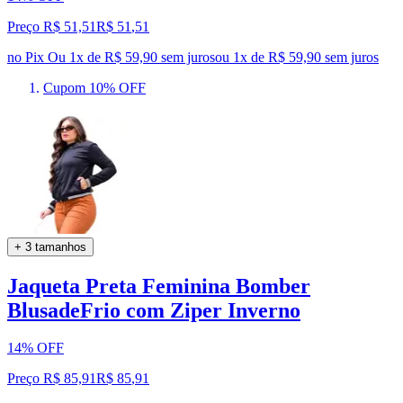
Preço R$ 51,51
R$
51
,
51
no Pix
Ou 1x de R$ 59,90 sem juros
ou
1
x de
R$ 59,90
sem juros
Cupom 10% OFF
+ 3 tamanhos
Jaqueta Preta Feminina Bomber
BlusadeFrio com Ziper Inverno
14% OFF
Preço R$ 85,91
R$
85
,
91