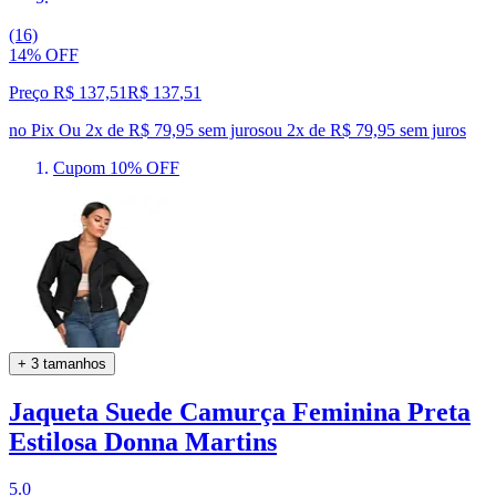
(16)
14% OFF
Preço R$ 137,51
R$
137
,
51
no Pix
Ou 2x de R$ 79,95 sem juros
ou
2
x de
R$ 79,95
sem juros
Cupom 10% OFF
+ 3 tamanhos
Jaqueta Suede Camurça Feminina Preta
Estilosa Donna Martins
5.0