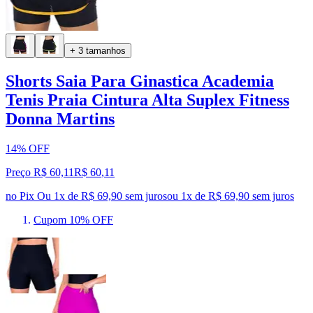
+ 3 tamanhos
Shorts Saia Para Ginastica Academia
Tenis Praia Cintura Alta Suplex Fitness
Donna Martins
14% OFF
Preço R$ 60,11
R$
60
,
11
no Pix
Ou 1x de R$ 69,90 sem juros
ou
1
x de
R$ 69,90
sem juros
Cupom 10% OFF