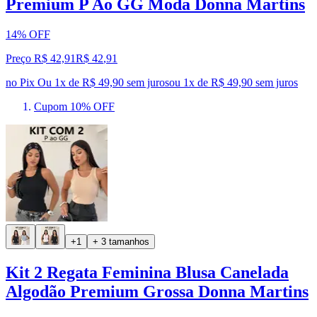
Premium P Ao GG Moda Donna Martins
14% OFF
Preço R$ 42,91
R$
42
,
91
no Pix
Ou 1x de R$ 49,90 sem juros
ou
1
x de
R$ 49,90
sem juros
Cupom 10% OFF
+1
+ 3 tamanhos
Kit 2 Regata Feminina Blusa Canelada
Algodão Premium Grossa Donna Martins