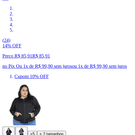
(24)
14% OFF
Preço R$ 85,91
R$
85
,
91
no Pix
Ou 1x de R$ 99,90 sem juros
ou
1
x de
R$ 99,90
sem juros
Cupom 10% OFF
+5
+ 2 tamanhos