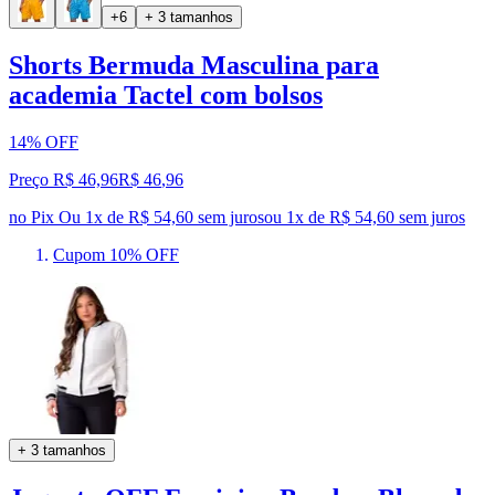
+6
+ 3 tamanhos
Shorts Bermuda Masculina para
academia Tactel com bolsos
14% OFF
Preço R$ 46,96
R$
46
,
96
no Pix
Ou 1x de R$ 54,60 sem juros
ou
1
x de
R$ 54,60
sem juros
Cupom 10% OFF
+ 3 tamanhos