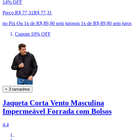
14% OFF
Preço R$ 77,31
R$
77
,
31
no Pix
Ou 1x de R$ 89,90 sem juros
ou
1
x de
R$ 89,90
sem juros
Cupom 10% OFF
+ 3 tamanhos
Jaqueta Corta Vento Masculina
Impermeável Forrada com Bolsos
4.4