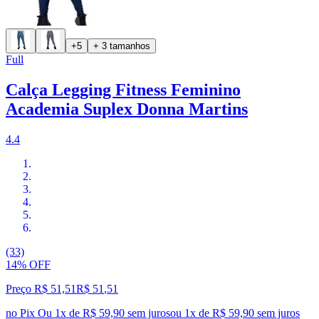
+5
+ 3 tamanhos
Full
Calça Legging Fitness Feminino
Academia Suplex Donna Martins
4.4
(33)
14% OFF
Preço R$ 51,51
R$
51
,
51
no Pix
Ou 1x de R$ 59,90 sem juros
ou
1
x de
R$ 59,90
sem juros