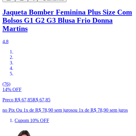
Jaqueta Bomber Feminina Plus Size Com
Bolsos G1 G2 G3 Blusa Frio Donna
Martins
4.8
(76)
14% OFF
Preço R$ 67,85
R$
67
,
85
no Pix
Ou 1x de R$ 78,90 sem juros
ou
1
x de
R$ 78,90
sem juros
Cupom 10% OFF