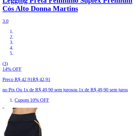
Legging Preta Feminino Suplex Premium
Cós Alto Donna Martins
3.0
(3)
14% OFF
Preço R$ 42,91
R$
42
,
91
no Pix
Ou 1x de R$ 49,90 sem juros
ou
1
x de
R$ 49,90
sem juros
Cupom 10% OFF