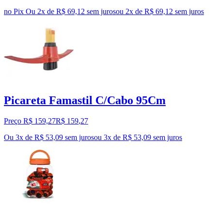
no Pix
Ou 2x de R$ 69,12 sem juros
ou
2
x de
R$ 69,12
sem juros
Picareta Famastil C/Cabo 95Cm
Preço R$ 159,27
R$
159
,
27
Ou 3x de R$ 53,09 sem juros
ou
3
x de
R$ 53,09
sem juros