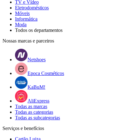
TV e Vídeo
Eletrodomésticos
Móveis
Informática
Moda
Todos os departamentos
Nossas marcas e parceiros
Netshoes
Epoca Cosméticos
KaBuM!
AliExpress
Todas as marcas
Todas as categorias
Todas as subcategorias
Serviços e benefícios
Cartão Luiza