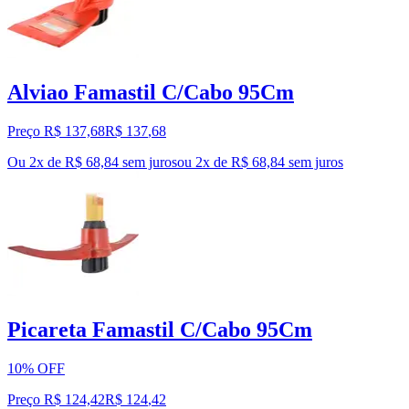
Alviao Famastil C/Cabo 95Cm
Preço R$ 137,68
R$
137
,
68
Ou 2x de R$ 68,84 sem juros
ou
2
x de
R$ 68,84
sem juros
Picareta Famastil C/Cabo 95Cm
10% OFF
Preço R$ 124,42
R$
124
,
42