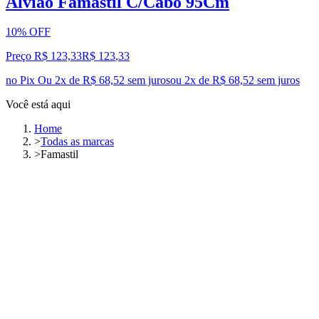
Alviao Famastil C/Cabo 95Cm
10% OFF
Preço R$ 123,33
R$
123
,
33
no Pix
Ou 2x de R$ 68,52 sem juros
ou
2
x de
R$ 68,52
sem juros
Você está aqui
Home
>
Todas as marcas
>
Famastil