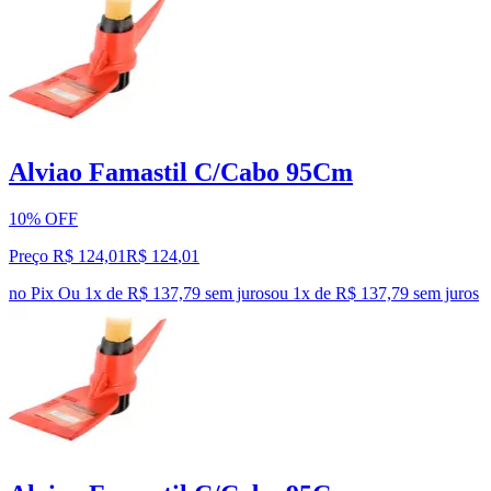
Alviao Famastil C/Cabo 95Cm
10% OFF
Preço R$ 124,01
R$
124
,
01
no Pix
Ou 1x de R$ 137,79 sem juros
ou
1
x de
R$ 137,79
sem juros