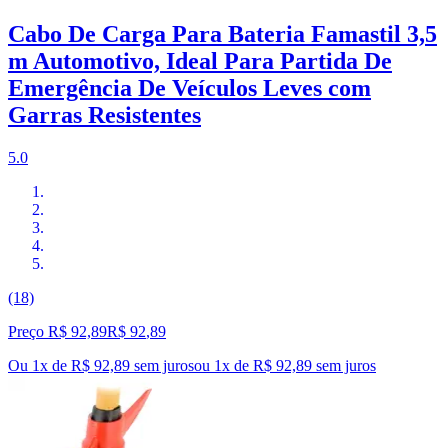
Cabo De Carga Para Bateria Famastil 3,5
m Automotivo, Ideal Para Partida De
Emergência De Veículos Leves com
Garras Resistentes
5.0
(18)
Preço R$ 92,89
R$
92
,
89
Ou 1x de R$ 92,89 sem juros
ou
1
x de
R$ 92,89
sem juros