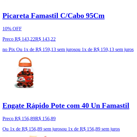
Picareta Famastil C/Cabo 95Cm
10% OFF
Preço R$ 143,22
R$
143
,
22
no Pix
Ou 1x de R$ 159,13 sem juros
ou
1
x de
R$ 159,13
sem juros
Engate Rápido Pote com 40 Un Famastil
Preço R$ 156,89
R$
156
,
89
Ou 1x de R$ 156,89 sem juros
ou
1
x de
R$ 156,89
sem juros