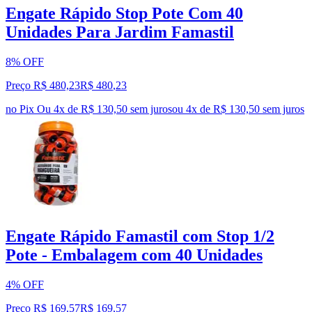
Engate Rápido Stop Pote Com 40
Unidades Para Jardim Famastil
8% OFF
Preço R$ 480,23
R$
480
,
23
no Pix
Ou 4x de R$ 130,50 sem juros
ou
4
x de
R$ 130,50
sem juros
Engate Rápido Famastil com Stop 1/2
Pote - Embalagem com 40 Unidades
4% OFF
Preço R$ 169,57
R$
169
,
57