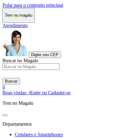
Pular para o conteudo principal
Tem no magalu
Atendimento
Digite seu CEP
Buscar no Magalu
Buscar
0
Boas vindas :)
Entre ou Cadastre-se
Tem no Magalu
Departamentos
Celulares e Smartphones