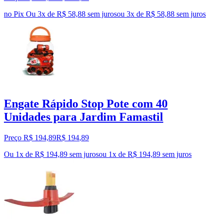
no Pix
Ou 3x de R$ 58,88 sem juros
ou
3
x de
R$ 58,88
sem juros
Engate Rápido Stop Pote com 40
Unidades para Jardim Famastil
Preço R$ 194,89
R$
194
,
89
Ou 1x de R$ 194,89 sem juros
ou
1
x de
R$ 194,89
sem juros