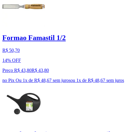
Formao Famastil 1/2
R$ 50,70
14% OFF
Preço R$ 43,80
R$
43
,
80
no Pix
Ou 1x de R$ 48,67 sem juros
ou
1
x de
R$ 48,67
sem juros