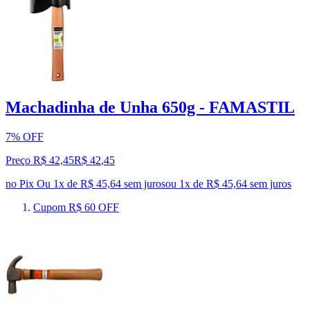
Machadinha de Unha 650g - FAMASTIL
7% OFF
Preço R$ 42,45
R$
42
,
45
no Pix
Ou 1x de R$ 45,64 sem juros
ou
1
x de
R$ 45,64
sem juros
Cupom R$ 60 OFF