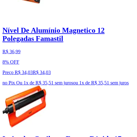
Nível De Alumínio Magnetico 12
Polegadas Famastil
R$ 36,99
8% OFF
Preço R$ 34,03
R$
34
,
03
no Pix
Ou 1x de R$ 35,51 sem juros
ou
1
x de
R$ 35,51
sem juros