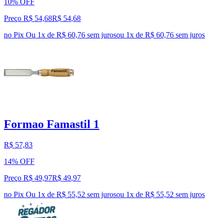
10% OFF
Preço R$ 54,68
R$
54
,
68
no Pix
Ou 1x de R$ 60,76 sem juros
ou
1
x de
R$ 60,76
sem juros
Formao Famastil 1
R$ 57,83
14% OFF
Preço R$ 49,97
R$
49
,
97
no Pix
Ou 1x de R$ 55,52 sem juros
ou
1
x de
R$ 55,52
sem juros