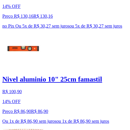
14% OFF
Preço R$ 130,16
R$
130
,
16
no Pix
Ou 5x de R$ 30,27 sem juros
ou
5
x de
R$ 30,27
sem juros
Nivel aluminio 10" 25cm famastil
R$ 100,90
14% OFF
Preço R$ 86,90
R$
86
,
90
Ou 1x de R$ 86,90 sem juros
ou
1
x de
R$ 86,90
sem juros