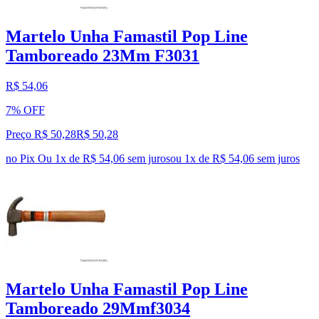
Martelo Unha Famastil Pop Line
Tamboreado 23Mm F3031
R$ 54,06
7% OFF
Preço R$ 50,28
R$
50
,
28
no Pix
Ou 1x de R$ 54,06 sem juros
ou
1
x de
R$ 54,06
sem juros
Martelo Unha Famastil Pop Line
Tamboreado 29Mmf3034