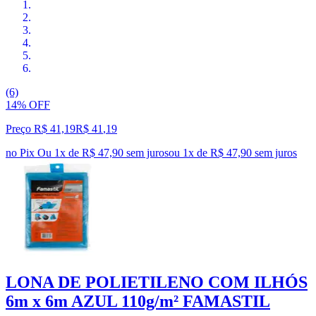
(6)
14% OFF
Preço R$ 41,19
R$
41
,
19
no Pix
Ou 1x de R$ 47,90 sem juros
ou
1
x de
R$ 47,90
sem juros
LONA DE POLIETILENO COM ILHÓS
6m x 6m AZUL 110g/m² FAMASTIL