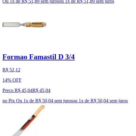
Ou 1x de R$ 51,89 sem juros
ou
1
x de
R$ 51,89
sem juros
Formao Famastil D 3/4
R$ 52,12
14% OFF
Preço R$ 45,04
R$
45
,
04
no Pix
Ou 1x de R$ 50,04 sem juros
ou
1
x de
R$ 50,04
sem juros