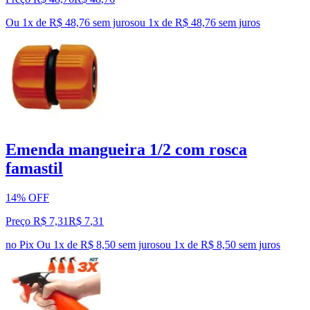
Ou 1x de R$ 48,76 sem juros
ou
1
x de
R$ 48,76
sem juros
Emenda mangueira 1/2 com rosca
famastil
14% OFF
Preço R$ 7,31
R$
7
,
31
no Pix
Ou 1x de R$ 8,50 sem juros
ou
1
x de
R$ 8,50
sem juros