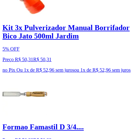
Kit 3x Pulverizador Manual Borrifador
Bico Jato 500ml Jardim
5% OFF
Preço R$ 50,31
R$
50
,
31
no Pix
Ou 1x de R$ 52,96 sem juros
ou
1
x de
R$ 52,96
sem juros
Formao Famastil D 3/4....