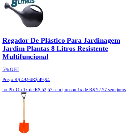
Regador De Plástico Para Jardinagem
Jardim Plantas 8 Litros Resistente
Multifuncional
5% OFF
Preço R$ 49,94
R$
49
,
94
no Pix
Ou 1x de R$ 52,57 sem juros
ou
1
x de
R$ 52,57
sem juros