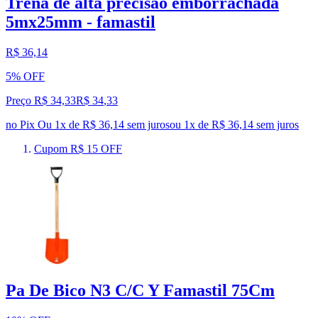
Trena de alta precisao emborrachada
5mx25mm - famastil
R$ 36,14
5% OFF
Preço R$ 34,33
R$
34
,
33
no Pix
Ou 1x de R$ 36,14 sem juros
ou
1
x de
R$ 36,14
sem juros
Cupom R$ 15 OFF
Pa De Bico N3 C/C Y Famastil 75Cm