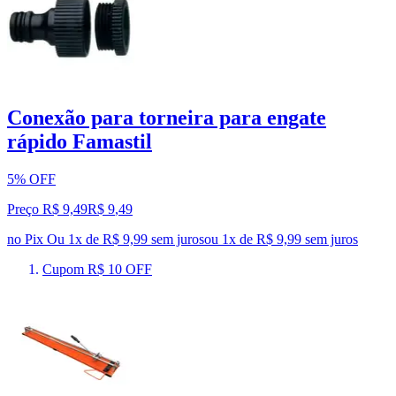
Conexão para torneira para engate
rápido Famastil
5% OFF
Preço R$ 9,49
R$
9
,
49
no Pix
Ou 1x de R$ 9,99 sem juros
ou
1
x de
R$ 9,99
sem juros
Cupom R$ 10 OFF