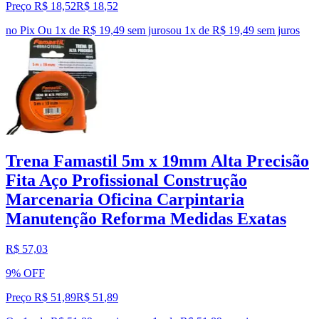
Preço R$ 18,52
R$
18
,
52
no Pix
Ou 1x de R$ 19,49 sem juros
ou
1
x de
R$ 19,49
sem juros
Trena Famastil 5m x 19mm Alta Precisão
Fita Aço Profissional Construção
Marcenaria Oficina Carpintaria
Manutenção Reforma Medidas Exatas
R$ 57,03
9% OFF
Preço R$ 51,89
R$
51
,
89