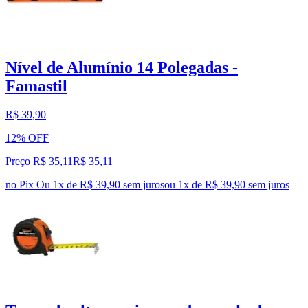
Nível de Alumínio 14 Polegadas -
Famastil
R$ 39,90
12% OFF
Preço R$ 35,11
R$
35
,
11
no Pix
Ou 1x de R$ 39,90 sem juros
ou
1
x de
R$ 39,90
sem juros