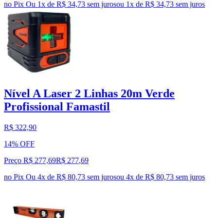
no Pix
Ou 1x de R$ 34,73 sem juros
ou
1
x de
R$ 34,73
sem juros
Nível A Laser 2 Linhas 20m Verde
Profissional Famastil
R$ 322,90
14% OFF
Preço R$ 277,69
R$
277
,
69
no Pix
Ou 4x de R$ 80,73 sem juros
ou
4
x de
R$ 80,73
sem juros