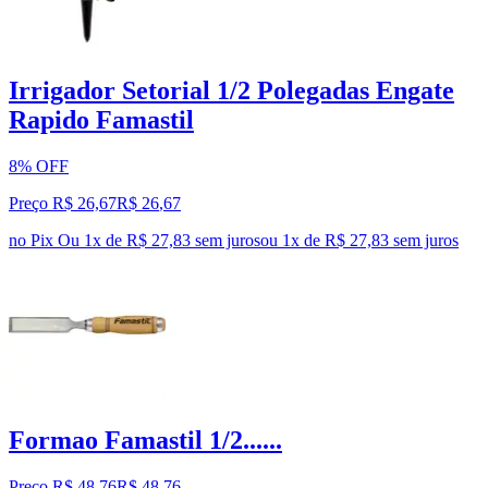
Irrigador Setorial 1/2 Polegadas Engate
Rapido Famastil
8% OFF
Preço R$ 26,67
R$
26
,
67
no Pix
Ou 1x de R$ 27,83 sem juros
ou
1
x de
R$ 27,83
sem juros
Formao Famastil 1/2......
Preço R$ 48,76
R$
48
,
76