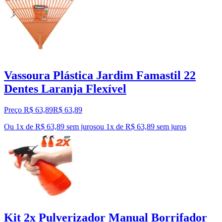
Vassoura Plástica Jardim Famastil 22
Dentes Laranja Flexível
Preço R$ 63,89
R$
63
,
89
Ou 1x de R$ 63,89 sem juros
ou
1
x de
R$ 63,89
sem juros
Kit 2x Pulverizador Manual Borrifador