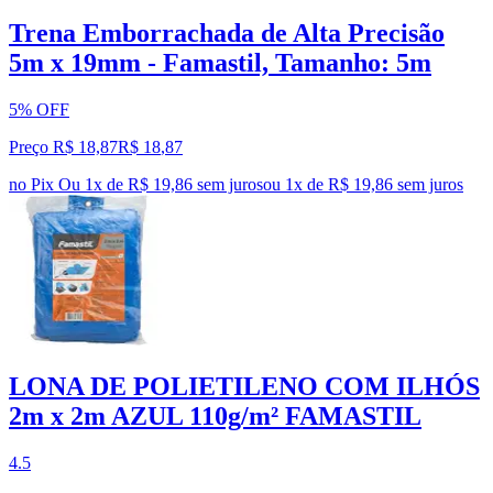
Trena Emborrachada de Alta Precisão
5m x 19mm - Famastil, Tamanho: 5m
5% OFF
Preço R$ 18,87
R$
18
,
87
no Pix
Ou 1x de R$ 19,86 sem juros
ou
1
x de
R$ 19,86
sem juros
LONA DE POLIETILENO COM ILHÓS
2m x 2m AZUL 110g/m² FAMASTIL
4.5