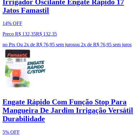
Irrigador Oscilante Engate Rápido 17
Jatos Famastil
14% OFF
Preço R$ 132,35
R$
132
,
35
no Pix
Ou 2x de R$ 76,95 sem juros
ou
2
x de
R$ 76,95
sem juros
Engate Rápido Com Função Stop Para
Mangueira De Jardim Irrigação Versátil
Durabilidade
5% OFF