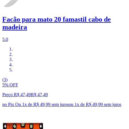
Facão para mato 20 famastil cabo de
madeira
5.0
(3)
5% OFF
Preço R$ 47,49
R$
47
,
49
no Pix
Ou 1x de R$ 49,99 sem juros
ou
1
x de
R$ 49,99
sem juros