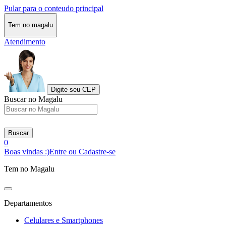
Pular para o conteudo principal
Tem no magalu
Atendimento
Digite seu CEP
Buscar no Magalu
Buscar
0
Boas vindas :)
Entre ou Cadastre-se
Tem no Magalu
Departamentos
Celulares e Smartphones