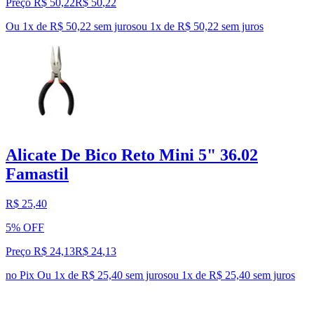
Preço R$ 50,22
R$
50
,
22
Ou 1x de R$ 50,22 sem juros
ou
1
x de
R$ 50,22
sem juros
Alicate De Bico Reto Mini 5" 36.02
Famastil
R$ 25,40
5% OFF
Preço R$ 24,13
R$
24
,
13
no Pix
Ou 1x de R$ 25,40 sem juros
ou
1
x de
R$ 25,40
sem juros