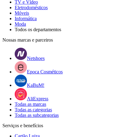
TV e Vídeo
Eletrodomésticos
Móveis
Informática
Moda
Todos os departamentos
Nossas marcas e parceiros
Netshoes
Epoca Cosméticos
KaBuM!
AliExpress
Todas as marcas
Todas as categorias
Todas as subcategorias
Serviços e benefícios
Cartão Luiza