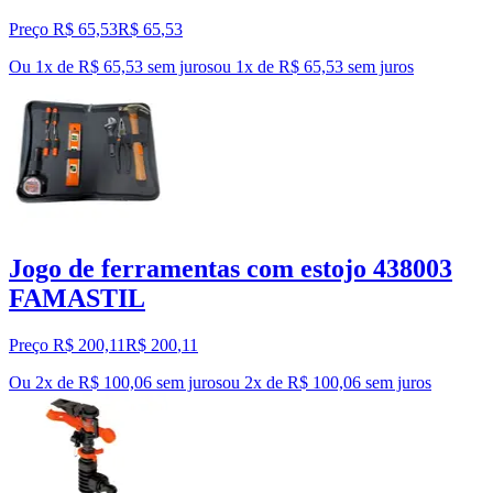
Preço R$ 65,53
R$
65
,
53
Ou 1x de R$ 65,53 sem juros
ou
1
x de
R$ 65,53
sem juros
Jogo de ferramentas com estojo 438003
FAMASTIL
Preço R$ 200,11
R$
200
,
11
Ou 2x de R$ 100,06 sem juros
ou
2
x de
R$ 100,06
sem juros