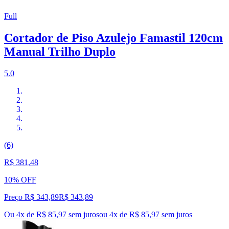
Full
Cortador de Piso Azulejo Famastil 120cm
Manual Trilho Duplo
5.0
(6)
R$ 381,48
10% OFF
Preço R$ 343,89
R$
343
,
89
Ou 4x de R$ 85,97 sem juros
ou
4
x de
R$ 85,97
sem juros