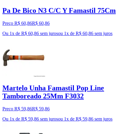
Pa De Bico N3 C/C Y Famastil 75Cm
Preço R$ 60,86
R$
60
,
86
Ou 1x de R$ 60,86 sem juros
ou
1
x de
R$ 60,86
sem juros
Martelo Unha Famastil Pop Line
Tamboreado 25Mm F3032
Preço R$ 59,86
R$
59
,
86
Ou 1x de R$ 59,86 sem juros
ou
1
x de
R$ 59,86
sem juros