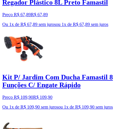
Regador Plástico 8L Preto Famastil
Preço R$ 67,89
R$
67
,
89
Ou 1x de R$ 67,89 sem juros
ou
1
x de
R$ 67,89
sem juros
Kit P/ Jardim Com Ducha Famastil 8
Funções C/ Engate Rápido
Preço R$ 109,90
R$
109
,
90
Ou 1x de R$ 109,90 sem juros
ou
1
x de
R$ 109,90
sem juros