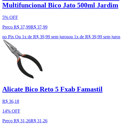
Multifuncional Bico Jato 500ml Jardim
5% OFF
Preço R$ 37,99
R$
37
,
99
no Pix
Ou 1x de R$ 39,99 sem juros
ou
1
x de
R$ 39,99
sem juros
Alicate Bico Reto 5 Fxab Famastil
R$ 36,18
14% OFF
Preço R$ 31,26
R$
31
,
26