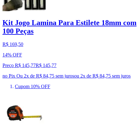
Kit Jogo Lamina Para Estilete 18mm com
100 Peças
R$ 169,50
14% OFF
Preço R$ 145,77
R$
145
,
77
no Pix
Ou 2x de R$ 84,75 sem juros
ou
2
x de
R$ 84,75
sem juros
Cupom 10% OFF