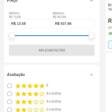
Preço
Bt
1k
Mínimo:
Máximo:
R$ 13,58
R$ 437,86
R
(
5%
APLICAR FILTRO
Avaliação
5
4 e acima
3 e acima
2 e acima