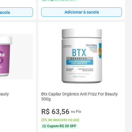
Adicionar à sacola
sacola
eauty
Btx Capilar Orgânico Anti Frizz For Beauty
500g
R$ 63,56
no Pix
(
5% de desconto no pix
)
Cupom
R$ 20 OFF