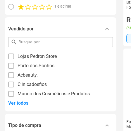
Bt
1 e acima
Fo
R
Vendido por
(
5%
pesquisar
por
filtro
Lojas Pedron Store
Porto dos Sonhos
Acbeauty.
Clinicadosfios
Mundo dos Cosméticos e Produtos
Ver todos
Fo
Tipo de compra
Mo