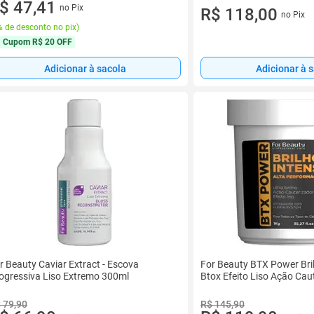
$ 47,41
no Pix
R$ 118,00
no Pix
 de desconto no pix
)
Cupom
R$ 20 OFF
Adicionar à sacola
Adicionar à 
r Beauty Caviar Extract - Escova
For Beauty BTX Power Bril
ogressiva Liso Extremo 300ml
Btox Efeito Liso Ação Cau
 79,90
R$ 145,90