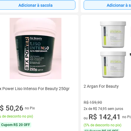
Adicionar à sacola
Adicionar à 
2 Argan For Beauty
x Power Liso Intenso For Beauty 250gr
R$ 159,90
$ 50,26
no Pix
2x de R$ 74,95 sem juros
2 vez de R$ 74,95 sem juros
R$ 142,41
 de desconto no pix
)
no Pi
ou
Cupom
R$ 20 OFF
(
5% de desconto no pix
)