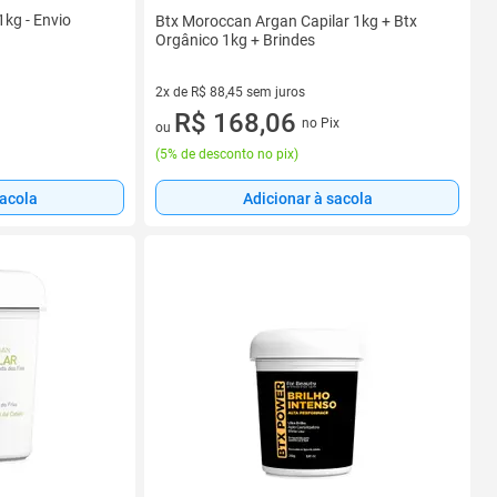
1kg - Envio
Btx Moroccan Argan Capilar 1kg + Btx
Orgânico 1kg + Brindes
2x de R$ 88,45 sem juros
2 vez de R$ 88,45 sem juros
R$ 168,06
no Pix
ou
(
5% de desconto no pix
)
sacola
Adicionar à sacola