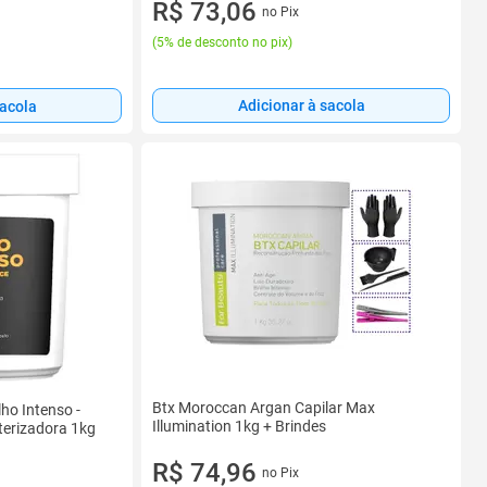
R$ 73,06
no Pix
(
5% de desconto no pix
)
Adicionar à sacola
sacola
Btx Moroccan Argan Capilar Max
ho Intenso -
Illumination 1kg + Brindes
terizadora 1kg
R$ 74,96
no Pix