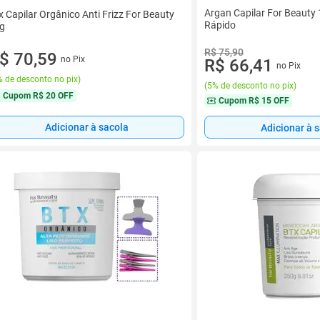
Argan Capilar For Beauty 
x Capilar Orgânico Anti Frizz For Beauty
Rápido
g
R$ 75,90
$ 70,59
no Pix
R$ 66,41
no Pix
 de desconto no pix
)
(
5% de desconto no pix
)
Cupom
R$ 20 OFF
Cupom
R$ 15 OFF
Adicionar à sacola
Adicionar à 