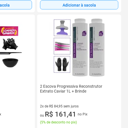
sacola
Adicionar à sacola
2 Escova Progressiva Reconstrutor
Extrato Caviar 1L + Brinde
2x de R$ 84,95 sem juros
2 vez de R$ 84,95 sem juros
R$ 161,41
x
no Pix
ou
(
5% de desconto no pix
)