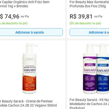
x Capilar Orgânico Anti Frizz Sem
For Beauty Max Iluminati
rmol 1kg + Brindes
Profunda dos Fios 250g
$ 74,96
R$ 39,81
no Pix
no Pix
 de desconto no pix
)
(
5% de desconto no pix
)
Adicionar à sacola
Adicionar à 
For Beauty Sarará - Kit Nut
r Beauty Sarará - Creme de Pentear
Modelador de Cachos 2A 2
dela Cachos 2A 2B 2C Vegano 500ml
Produtos)