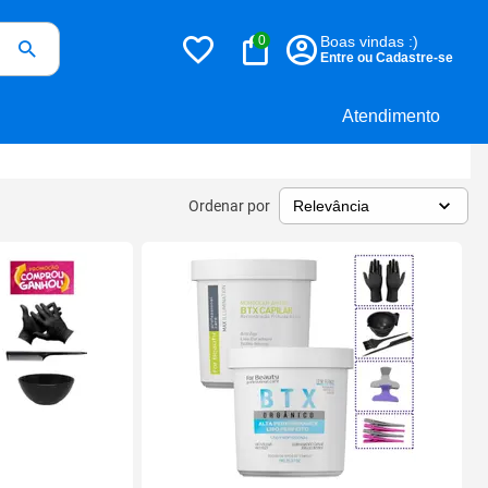
0
Boas vindas :)
Entre ou Cadastre-se
Atendimento
Ordenar por