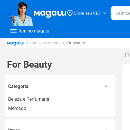
Buscar n
Digite seu CEP
Buscar
Tem no magalu
todas as marcas
for-beauty
11
For Beauty
Categoria
Beleza e Perfumaria
Mercado