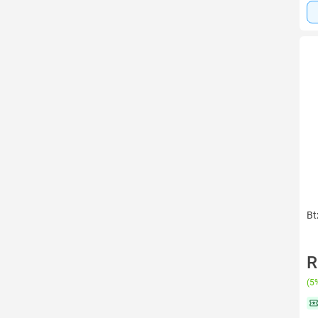
Bt
R
(
5%