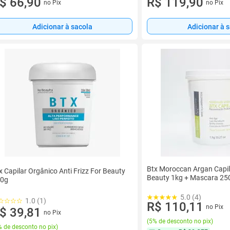
$ 66,90
R$ 119,90
no Pix
no Pix
Adicionar à sacola
Adicionar à 
Btx Moroccan Argan Capil
x Capilar Orgânico Anti Frizz For Beauty
Beauty 1kg + Mascara 25
0g
5.0 (4)
1.0 (1)
R$ 110,11
no Pix
$ 39,81
no Pix
(
5% de desconto no pix
)
 de desconto no pix
)