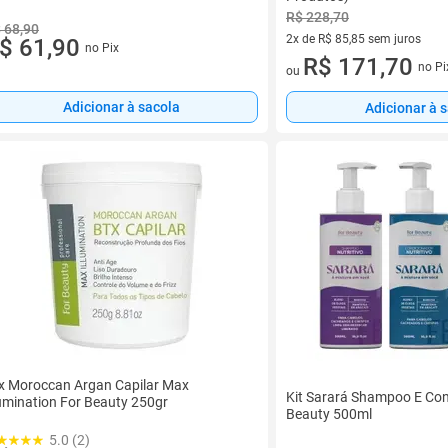
R$ 228,70
 68,90
2x de R$ 85,85 sem juros
$ 61,90
no Pix
2 vez de R$ 85,85 sem juros
R$ 171,70
no Pi
ou
Adicionar à sacola
Adicionar à 
x Moroccan Argan Capilar Max
Kit Sarará Shampoo E Con
lumination For Beauty 250gr
Beauty 500ml
5.0 (2)