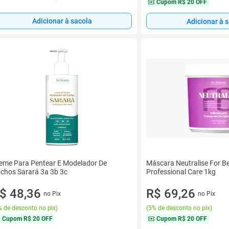
Cupom
R$ 20 OFF
Adicionar à sacola
Adicionar à 
eme Para Pentear E Modelador De
Máscara Neutralise For B
chos Sarará 3a 3b 3c
Professional Care 1kg
$ 48,36
R$ 69,26
no Pix
no Pix
 de desconto no pix
)
(
5% de desconto no pix
)
Cupom
R$ 20 OFF
Cupom
R$ 20 OFF