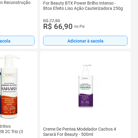
on Reconstrução
For Beauty BTX Power Brilho Intenso -
Btox Efeito Liso Ação Cauterizadora 250g
R$ 77,90
R$ 66,90
no Pix
sacola
Adicionar à sacola
ritivo
Creme De Pentea Modelador Cachos 4
B 2C Trio (3
Sarará For Beauty - 500ml