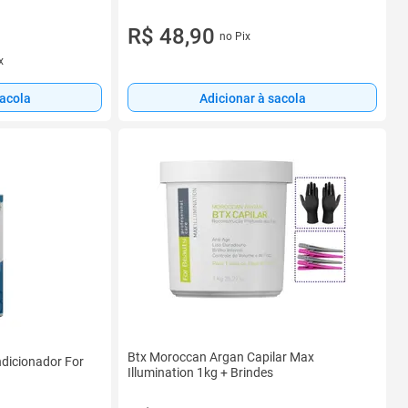
R$ 48,90
no Pix
x
sacola
Adicionar à sacola
Btx Moroccan Argan Capilar Max
dicionador For
Illumination 1kg + Brindes