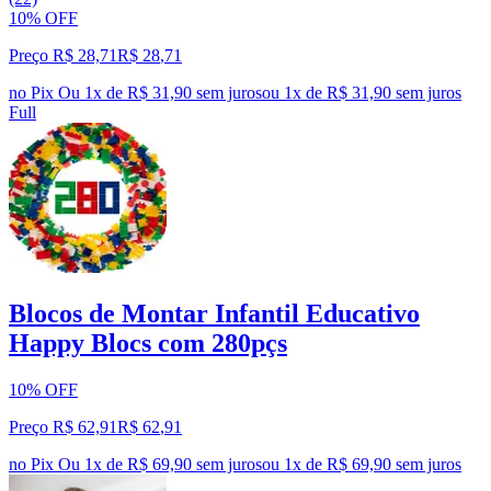
10% OFF
Preço R$ 28,71
R$
28
,
71
no Pix
Ou 1x de R$ 31,90 sem juros
ou
1
x de
R$ 31,90
sem juros
Full
Blocos de Montar Infantil Educativo
Happy Blocs com 280pçs
10% OFF
Preço R$ 62,91
R$
62
,
91
no Pix
Ou 1x de R$ 69,90 sem juros
ou
1
x de
R$ 69,90
sem juros