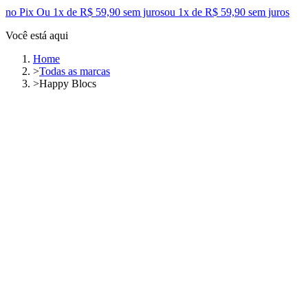
no Pix
Ou 1x de R$ 59,90 sem juros
ou
1
x de
R$ 59,90
sem juros
Você está aqui
Home
>
Todas as marcas
>
Happy Blocs