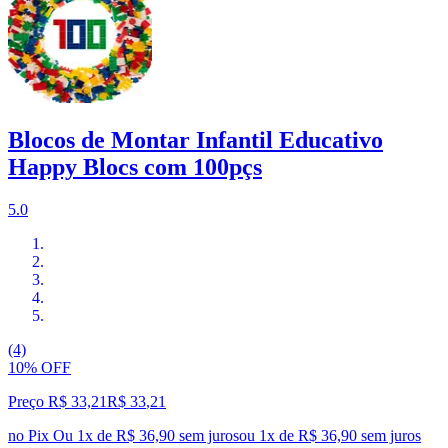
Blocos de Montar Infantil Educativo
Happy Blocs com 100pçs
5.0
(4)
10% OFF
Preço R$ 33,21
R$
33
,
21
no Pix
Ou 1x de R$ 36,90 sem juros
ou
1
x de
R$ 36,90
sem juros