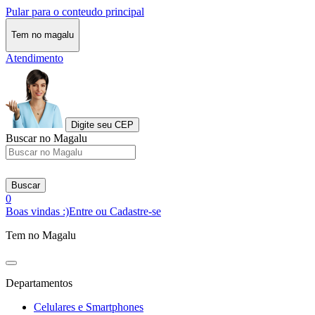
Pular para o conteudo principal
Tem no magalu
Atendimento
Digite seu CEP
Buscar no Magalu
Buscar
0
Boas vindas :)
Entre ou Cadastre-se
Tem no Magalu
Departamentos
Celulares e Smartphones