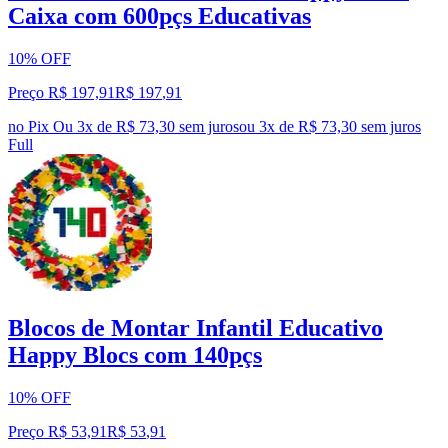
Caixa com 600pçs Educativas
10% OFF
Preço R$ 197,91
R$
197
,
91
no Pix
Ou 3x de R$ 73,30 sem juros
ou
3
x de
R$ 73,30
sem juros
Full
Blocos de Montar Infantil Educativo
Happy Blocs com 140pçs
10% OFF
Preço R$ 53,91
R$
53
,
91