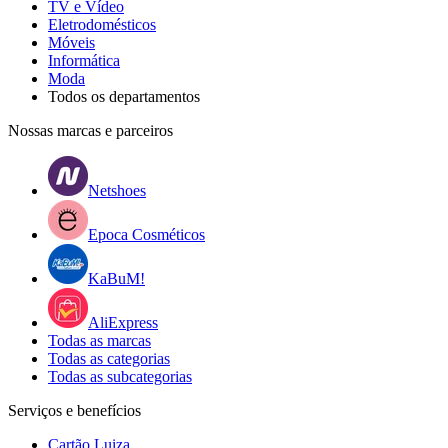
TV e Vídeo
Eletrodomésticos
Móveis
Informática
Moda
Todos os departamentos
Nossas marcas e parceiros
Netshoes
Epoca Cosméticos
KaBuM!
AliExpress
Todas as marcas
Todas as categorias
Todas as subcategorias
Serviços e benefícios
Cartão Luiza