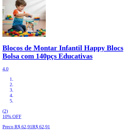
Blocos de Montar Infantil Happy Blocs
Bolsa com 140pçs Educativas
4.0
(2)
10% OFF
Preço R$ 62,91
R$
62
,
91