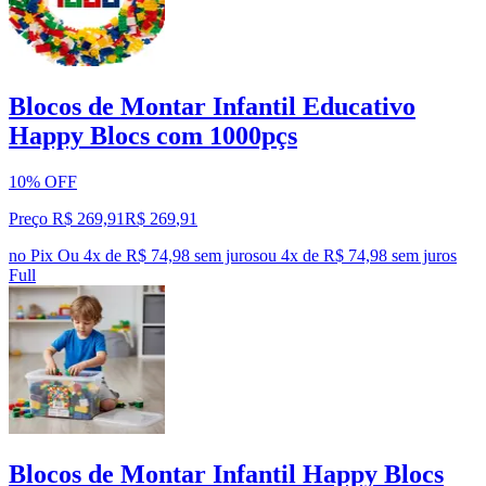
Blocos de Montar Infantil Educativo
Happy Blocs com 1000pçs
10% OFF
Preço R$ 269,91
R$
269
,
91
no Pix
Ou 4x de R$ 74,98 sem juros
ou
4
x de
R$ 74,98
sem juros
Full
Blocos de Montar Infantil Happy Blocs