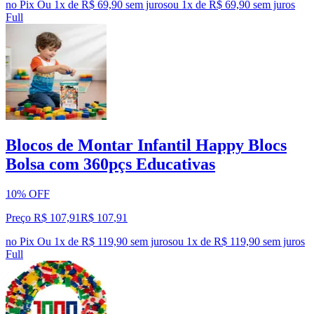
no Pix
Ou 1x de R$ 69,90 sem juros
ou
1
x de
R$ 69,90
sem juros
Full
Blocos de Montar Infantil Happy Blocs
Bolsa com 360pçs Educativas
10% OFF
Preço R$ 107,91
R$
107
,
91
no Pix
Ou 1x de R$ 119,90 sem juros
ou
1
x de
R$ 119,90
sem juros
Full