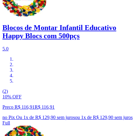
Blocos de Montar Infantil Educativo
Happy Blocs com 500pçs
5.0
(2)
10% OFF
Preço R$ 116,91
R$
116
,
91
no Pix
Ou 1x de R$ 129,90 sem juros
ou
1
x de
R$ 129,90
sem juros
Full