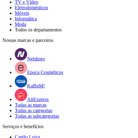
TV e Vídeo
Eletrodomésticos
Móveis
Informática
Moda
Todos os departamentos
Nossas marcas e parceiros
Netshoes
Epoca Cosméticos
KaBuM!
AliExpress
Todas as marcas
Todas as categorias
Todas as subcategorias
Serviços e benefícios
Cartão Luiza