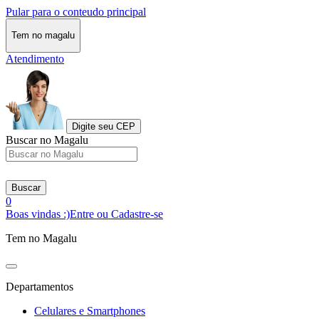
Pular para o conteudo principal
Tem no magalu
Atendimento
Digite seu CEP
Buscar no Magalu
Buscar
0
Boas vindas :)
Entre ou Cadastre-se
Tem no Magalu
Departamentos
Celulares e Smartphones