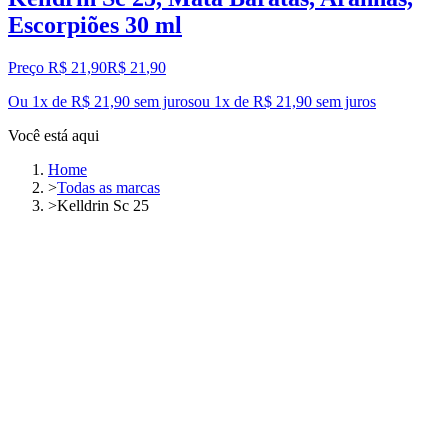
Escorpiões 30 ml
Preço R$ 21,90
R$
21
,
90
Ou 1x de R$ 21,90 sem juros
ou
1
x de
R$ 21,90
sem juros
Você está aqui
Home
>
Todas as marcas
>
Kelldrin Sc 25