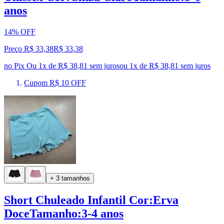
anos
14% OFF
Preço R$ 33,38
R$
33
,
38
no Pix
Ou 1x de R$ 38,81 sem juros
ou
1
x de
R$ 38,81
sem juros
Cupom R$ 10 OFF
+ 3 tamanhos
Short Chuleado Infantil Cor:Erva
DoceTamanho:3-4 anos