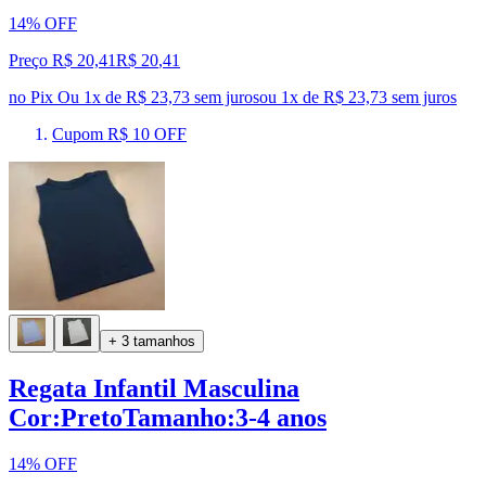
14% OFF
Preço R$ 20,41
R$
20
,
41
no Pix
Ou 1x de R$ 23,73 sem juros
ou
1
x de
R$ 23,73
sem juros
Cupom R$ 10 OFF
+ 3 tamanhos
Regata Infantil Masculina
Cor:PretoTamanho:3-4 anos
14% OFF