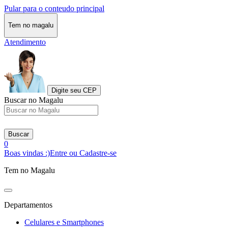
Pular para o conteudo principal
Tem no magalu
Atendimento
Digite seu CEP
Buscar no Magalu
Buscar
0
Boas vindas :)
Entre ou Cadastre-se
Tem no Magalu
Departamentos
Celulares e Smartphones