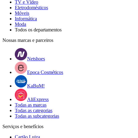
TV e Vídeo
Eletrodomésticos
Móveis
Informática
Moda
Todos os departamentos
Nossas marcas e parceiros
Netshoes
Epoca Cosméticos
KaBuM!
AliExpress
Todas as marcas
Todas as categorias
Todas as subcategorias
Serviços e benefícios
Cartão Luiza