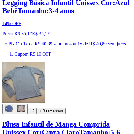
Legging Básica Infantil Unissex Cor:Azul
BebêTamanho:3-4 anos
14% OFF
Preço R$ 35,17
R$
35
,
17
no Pix
Ou 1x de R$ 40,89 sem juros
ou
1
x de
R$ 40,89
sem juros
Cupom R$ 10 OFF
+2
+ 3 tamanhos
Blusa Infantil de Manga Comprida
Unissex Cor:Cinza ClaroTamanho:5-6