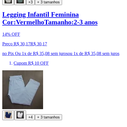
+3
+ 3 tamanhos
Legging Infantil Feminina
Cor:VermelhoTamanho:2-3 anos
14% OFF
Preço R$ 30,17
R$
30
,
17
no Pix
Ou 1x de R$ 35,08 sem juros
ou
1
x de
R$ 35,08
sem juros
Cupom R$ 10 OFF
+4
+ 3 tamanhos