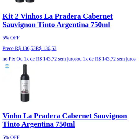
Kit 2 Vinhos La Pradera Cabernet
Sauvignon Tinto Argentina 750ml
5% OFF
Preço R$ 136,53
R$
136
,
53
no Pix
Ou 1x de R$ 143,72 sem juros
ou
1
x de
R$ 143,72
sem juros
Vinho La Pradera Cabernet Sauvignon
Tinto Argentina 750ml
5% OFF