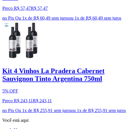
Preço R$ 57,47
R$
57
,
47
no Pix
Ou 1x de R$ 60,49 sem juros
ou
1
x de
R$ 60,49
sem juros
Kit 4 Vinhos La Pradera Cabernet
Sauvignon Tinto Argentina 750ml
5% OFF
Preço R$ 243,11
R$
243
,
11
no Pix
Ou 1x de R$ 255,91 sem juros
ou
1
x de
R$ 255,91
sem juros
Você está aqui