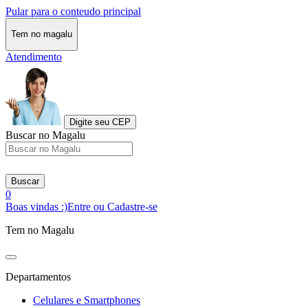
Pular para o conteudo principal
Tem no magalu
Atendimento
Digite seu CEP
Buscar no Magalu
Buscar
0
Boas vindas :)
Entre ou Cadastre-se
Tem no Magalu
Departamentos
Celulares e Smartphones