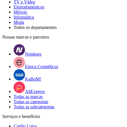
TV e Vídeo
Eletrodomésticos
Móveis
Informática
Moda
Todos os departamentos
Nossas marcas e parceiros
Netshoes
Epoca Cosméticos
KaBuM!
AliExpress
Todas as marcas
Todas as categorias
Todas as subcategorias
Serviços e benefícios
Cartão Luiza