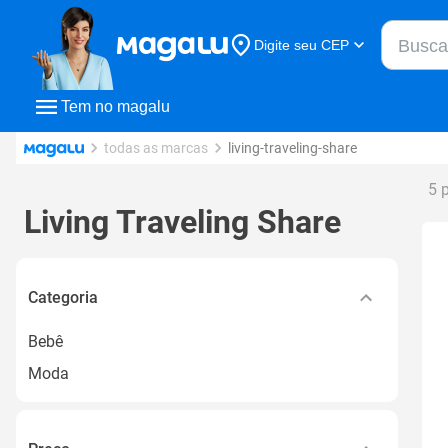
Buscar n
Digite seu CEP
Buscar
Tem no magalu
todas as marcas
living-traveling-share
5 
Living Traveling Share
Categoria
Bebê
Moda