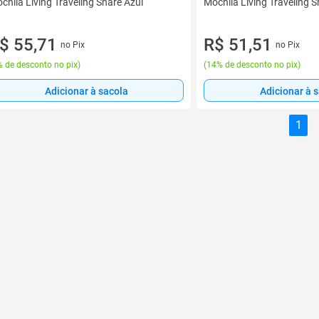
chila Living Traveling Share Azul
Mochila Living Traveling S
$ 55,71
R$ 51,51
no Pix
no Pix
 de desconto no pix
)
(
14% de desconto no pix
)
Adicionar à sacola
Adicionar à 
1