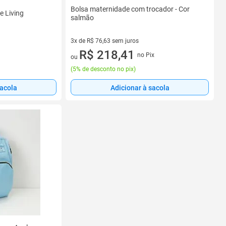
Bolsa maternidade com trocador - Cor
e Living
salmão
3x de R$ 76,63 sem juros
3 vez de R$ 76,63 sem juros
R$ 218,41
no Pix
ou
(
5% de desconto no pix
)
sacola
Adicionar à sacola