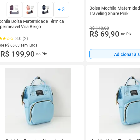
Bolsa Mochila Maternidad
+
3
Traveling Share Pink
chila Bolsa Maternidade Térmica
permeável Vira Berço
R$ 140,00
R$ 69,90
no Pix
3.0 (2)
 de R$ 66,63 sem juros
ez de R$ 66,63 sem juros
R$ 199,90
Adicionar à 
no Pix
u