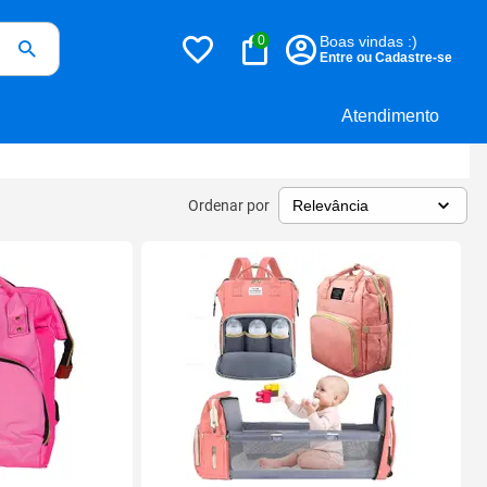
0
Boas vindas :)
Entre ou Cadastre-se
Atendimento
Ordenar por