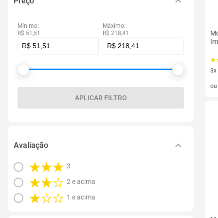
Preço
Mínimo:
Máximo:
Mo
R$ 51,51
R$ 218,41
Im
3x
3 v
o
APLICAR FILTRO
Avaliação
3
2 e acima
1 e acima