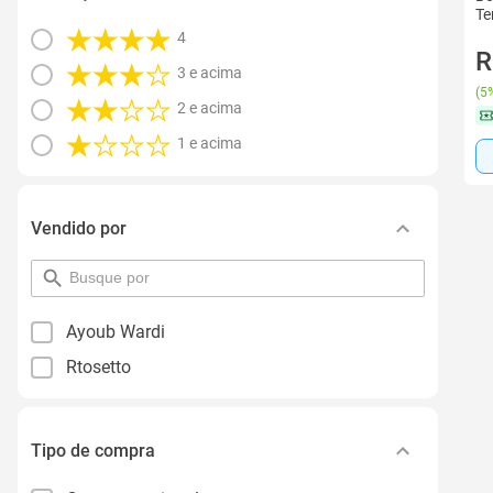
Te
4
R
3 e acima
(
5%
2 e acima
1 e acima
Vendido por
pesquisar
por
filtro
Ayoub Wardi
Rtosetto
Tipo de compra