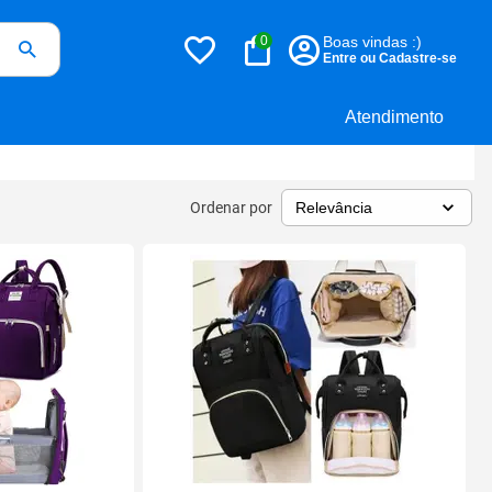
0
Boas vindas :)
Entre ou Cadastre-se
Atendimento
Ordenar por