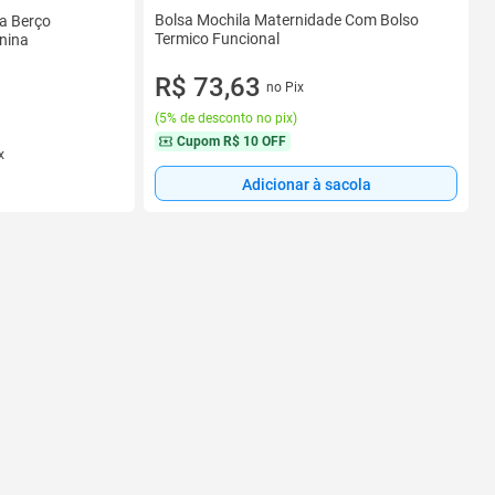
Bolsa Mochila Maternidade Com Bolso
a Berço
Termico Funcional
nina
R$ 73,63
no Pix
(
5% de desconto no pix
)
Cupom
R$ 10 OFF
x
Adicionar à sacola