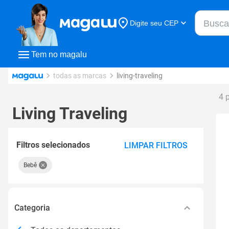
Buscar n
Digite seu CEP
Buscar
Tem no magalu
todas as marcas
living-traveling
4 
Living Traveling
Filtros selecionados
LIMPAR FILTROS
Bebê
Categoria