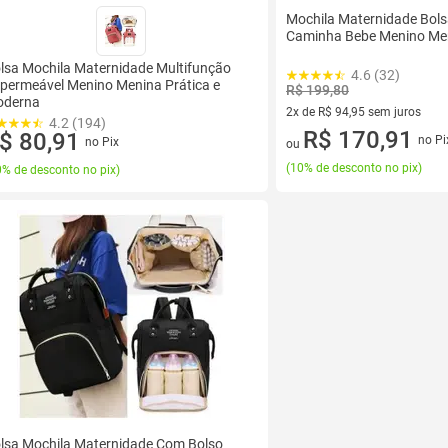
Mochila Maternidade Bols
Caminha Bebe Menino Me
lsa Mochila Maternidade Multifunção
4.6 (32)
permeável Menino Menina Prática e
R$ 199,80
derna
2x de R$ 94,95 sem juros
4.2 (194)
2 vez de R$ 94,95 sem juros
R$ 170,91
$ 80,91
no Pi
no Pix
ou
(
10% de desconto no pix
)
% de desconto no pix
)
lsa Mochila Maternidade Com Bolso