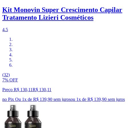
Kit Monovin Super Crescimento Capilar
Tratamento Lizieri Cosméticos
4.5
(32)
7% OFF
Preço R$ 130,11
R$
130
,
11
no Pix
Ou 1x de R$ 139,90 sem juros
ou
1
x de
R$ 139,90
sem juros