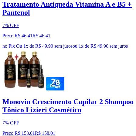
Tratamento Antiqueda Vitamina A e B5 +
Pantenol
7% OFF
Preço R$ 46,41
R$
46
,
41
no Pix
Ou 1x de R$ 49,90 sem juros
ou
1
x de
R$ 49,90
sem juros
Monovin Crescimento Capilar 2 Shampoo
Tônico Lizieri Cosmético
7% OFF
Preço R$ 158,01
R$
158
,
01