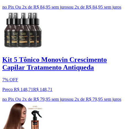
no Pix
Ou 2x de R$ 84,95 sem juros
ou
2
x de
R$ 84,95
sem juros
Kit 5 Tônico Monovin Crescimento
Capilar Tratamento Antiqueda
7% OFF
Preço R$ 148,71
R$
148
,
71
no Pix
Ou 2x de R$ 79,95 sem juros
ou
2
x de
R$ 79,95
sem juros