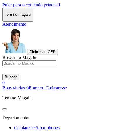
Pular para o conteudo principal
Tem no magalu
Atendimento
Digite seu CEP
Buscar no Magalu
Buscar
0
Boas vindas :)
Entre ou Cadastre-se
Tem no Magalu
Departamentos
Celulares e Smartphones