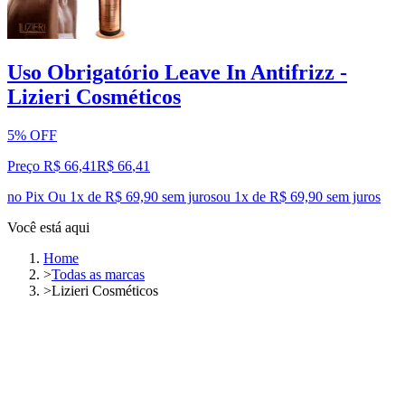
Uso Obrigatório Leave In Antifrizz -
Lizieri Cosméticos
5% OFF
Preço R$ 66,41
R$
66
,
41
no Pix
Ou 1x de R$ 69,90 sem juros
ou
1
x de
R$ 69,90
sem juros
Você está aqui
Home
>
Todas as marcas
>
Lizieri Cosméticos