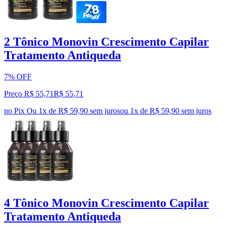
2 Tônico Monovin Crescimento Capilar
Tratamento Antiqueda
7% OFF
Preço R$ 55,71
R$
55
,
71
no Pix
Ou 1x de R$ 59,90 sem juros
ou
1
x de
R$ 59,90
sem juros
4 Tônico Monovin Crescimento Capilar
Tratamento Antiqueda