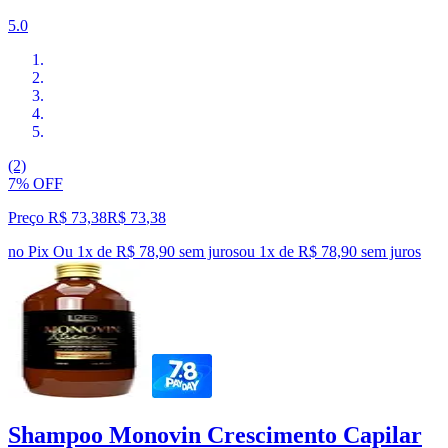
5.0
(2)
7% OFF
Preço R$ 73,38
R$
73
,
38
no Pix
Ou 1x de R$ 78,90 sem juros
ou
1
x de
R$ 78,90
sem juros
Shampoo Monovin Crescimento Capilar