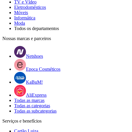
TV e Vídeo
Eletrodomésticos
Móveis
Informática
Moda
Todos os departamentos
Nossas marcas e parceiros
Netshoes
Epoca Cosméticos
KaBuM!
AliExpress
Todas as marcas
Todas as categorias
Todas as subcategorias
Serviços e benefícios
Cartão Luiza