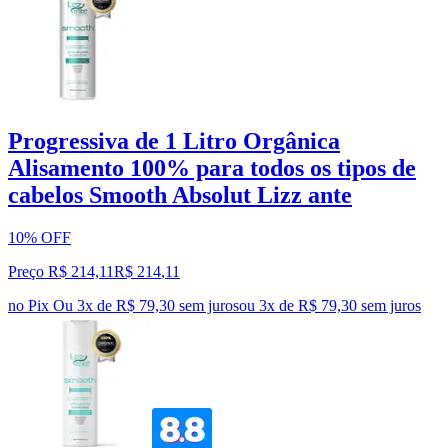
Progressiva de 1 Litro Orgânica
Alisamento 100% para todos os tipos de
cabelos Smooth Absolut Lizz ante
10% OFF
Preço R$ 214,11
R$
214
,
11
no Pix
Ou 3x de R$ 79,30 sem juros
ou
3
x de
R$ 79,30
sem juros