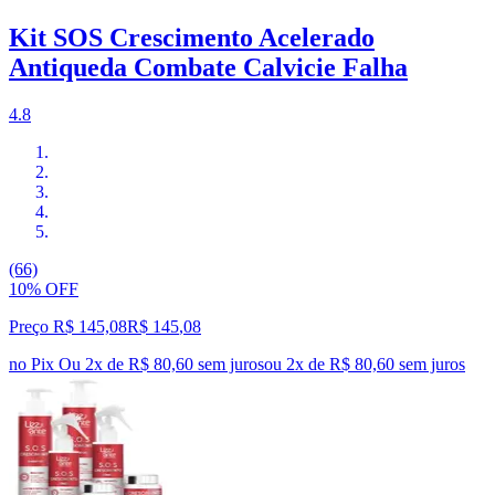
Kit SOS Crescimento Acelerado
Antiqueda Combate Calvicie Falha
4.8
(66)
10% OFF
Preço R$ 145,08
R$
145
,
08
no Pix
Ou 2x de R$ 80,60 sem juros
ou
2
x de
R$ 80,60
sem juros