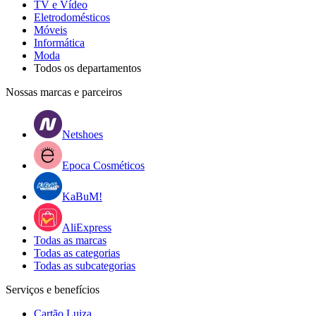
TV e Vídeo
Eletrodomésticos
Móveis
Informática
Moda
Todos os departamentos
Nossas marcas e parceiros
Netshoes
Epoca Cosméticos
KaBuM!
AliExpress
Todas as marcas
Todas as categorias
Todas as subcategorias
Serviços e benefícios
Cartão Luiza