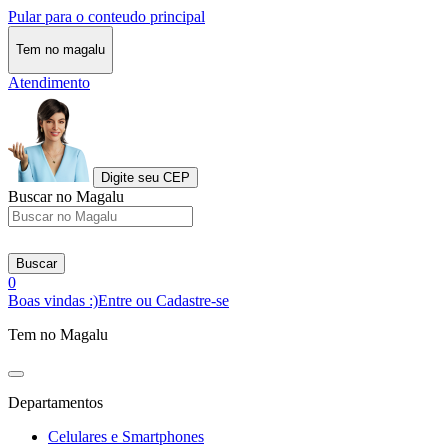
Pular para o conteudo principal
Tem no magalu
Atendimento
Digite seu CEP
Buscar no Magalu
Buscar
0
Boas vindas :)
Entre ou Cadastre-se
Tem no Magalu
Departamentos
Celulares e Smartphones