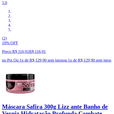
5.0
(2)
10% OFF
Preço R$ 116,91
R$
116
,
91
no Pix
Ou 1x de R$ 129,90 sem juros
ou
1
x de
R$ 129,90
sem juros
Máscara Safira 300g Lizz ante Banho de
Verniz Hidratação Profunda Combate