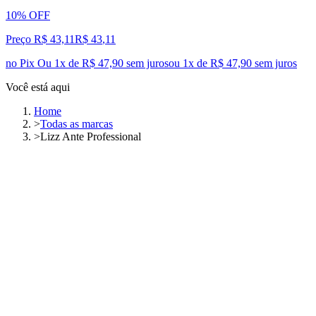
10% OFF
Preço R$ 43,11
R$
43
,
11
no Pix
Ou 1x de R$ 47,90 sem juros
ou
1
x de
R$ 47,90
sem juros
Você está aqui
Home
>
Todas as marcas
>
Lizz Ante Professional