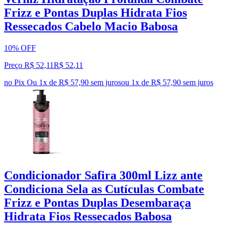
Frizz e Pontas Duplas Hidrata Fios
Ressecados Cabelo Macio Babosa
10% OFF
Preço R$ 52,11
R$
52
,
11
no Pix
Ou 1x de R$ 57,90 sem juros
ou
1
x de
R$ 57,90
sem juros
Condicionador Safira 300ml Lizz ante
Condiciona Sela as Cutículas Combate
Frizz e Pontas Duplas Desembaraça
Hidrata Fios Ressecados Babosa