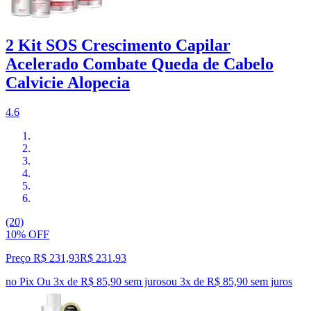
2 Kit SOS Crescimento Capilar
Acelerado Combate Queda de Cabelo
Calvicie Alopecia
4.6
(20)
10% OFF
Preço R$ 231,93
R$
231
,
93
no Pix
Ou 3x de R$ 85,90 sem juros
ou
3
x de
R$ 85,90
sem juros