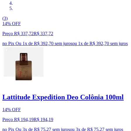
(3)
14% OFF
Preço R$ 337,72
R$
337
,
72
no Pix
Ou 1x de R$ 392,70 sem juros
ou
1
x de
R$ 392,70
sem juros
Lattitude Expedition Deo Colônia 100ml
14% OFF
Preço R$ 194,19
R$
194
,
19
no Pix
Ou 3x de R$ 75,27 sem juros
ou
3
x de
R$ 75,27
sem juros