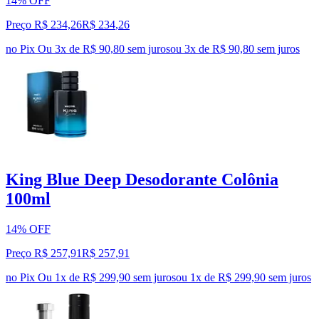
14% OFF
Preço R$ 234,26
R$
234
,
26
no Pix
Ou 3x de R$ 90,80 sem juros
ou
3
x de
R$ 90,80
sem juros
King Blue Deep Desodorante Colônia
100ml
14% OFF
Preço R$ 257,91
R$
257
,
91
no Pix
Ou 1x de R$ 299,90 sem juros
ou
1
x de
R$ 299,90
sem juros