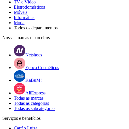
TV e Vídeo
Eletrodomésticos
Móveis
Informática
Moda
Todos os departamentos
Nossas marcas e parceiros
Netshoes
Epoca Cosméticos
KaBuM!
AliExpress
Todas as marcas
Todas as categorias
Todas as subcategorias
Serviços e benefícios
Cartão Luiza