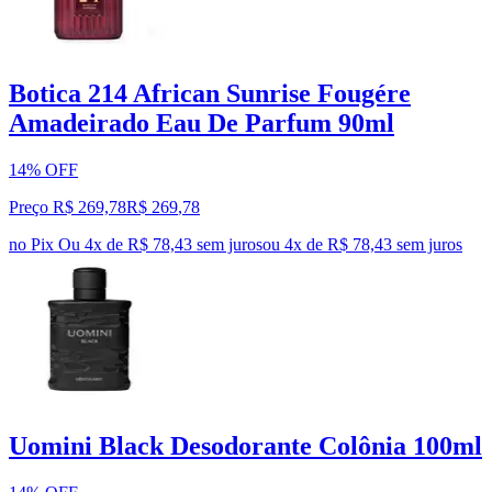
Botica 214 African Sunrise Fougére
Amadeirado Eau De Parfum 90ml
14% OFF
Preço R$ 269,78
R$
269
,
78
no Pix
Ou 4x de R$ 78,43 sem juros
ou
4
x de
R$ 78,43
sem juros
Uomini Black Desodorante Colônia 100ml