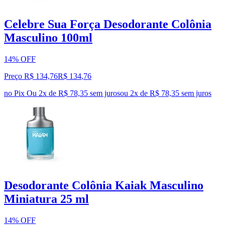
Celebre Sua Força Desodorante Colônia
Masculino 100ml
14% OFF
Preço R$ 134,76
R$
134
,
76
no Pix
Ou 2x de R$ 78,35 sem juros
ou
2
x de
R$ 78,35
sem juros
Desodorante Colônia Kaiak Masculino
Miniatura 25 ml
14% OFF