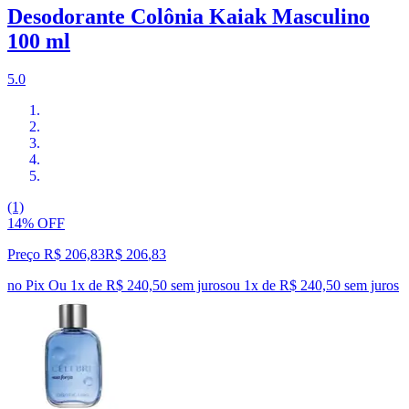
Desodorante Colônia Kaiak Masculino
100 ml
5.0
(1)
14% OFF
Preço R$ 206,83
R$
206
,
83
no Pix
Ou 1x de R$ 240,50 sem juros
ou
1
x de
R$ 240,50
sem juros