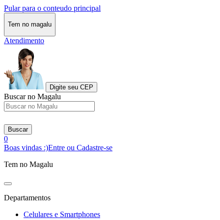
Pular para o conteudo principal
Tem no magalu
Atendimento
Digite seu CEP
Buscar no Magalu
Buscar
0
Boas vindas :)
Entre ou Cadastre-se
Tem no Magalu
Departamentos
Celulares e Smartphones