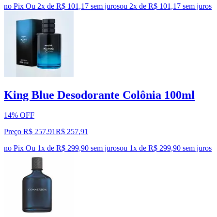
no Pix
Ou 2x de R$ 101,17 sem juros
ou
2
x de
R$ 101,17
sem juros
King Blue Desodorante Colônia 100ml
14% OFF
Preço R$ 257,91
R$
257
,
91
no Pix
Ou 1x de R$ 299,90 sem juros
ou
1
x de
R$ 299,90
sem juros