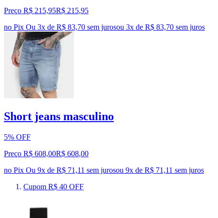
Preço R$ 215,95
R$
215
,
95
no Pix
Ou 3x de R$ 83,70 sem juros
ou
3
x de
R$ 83,70
sem juros
Short jeans masculino
5% OFF
Preço R$ 608,00
R$
608
,
00
no Pix
Ou 9x de R$ 71,11 sem juros
ou
9
x de
R$ 71,11
sem juros
Cupom R$ 40 OFF