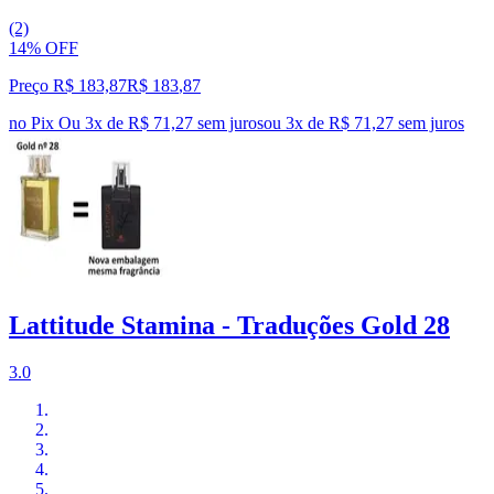
(2)
14% OFF
Preço R$ 183,87
R$
183
,
87
no Pix
Ou 3x de R$ 71,27 sem juros
ou
3
x de
R$ 71,27
sem juros
Lattitude Stamina - Traduções Gold 28
3.0