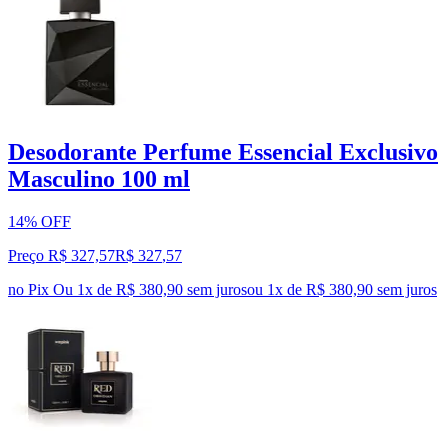
Desodorante Perfume Essencial Exclusivo
Masculino 100 ml
14% OFF
Preço R$ 327,57
R$
327
,
57
no Pix
Ou 1x de R$ 380,90 sem juros
ou
1
x de
R$ 380,90
sem juros