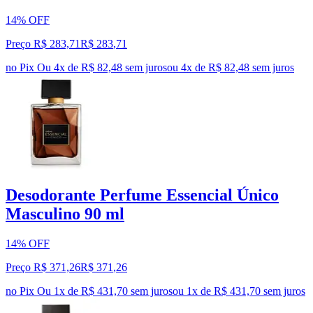
14% OFF
Preço R$ 283,71
R$
283
,
71
no Pix
Ou 4x de R$ 82,48 sem juros
ou
4
x de
R$ 82,48
sem juros
Desodorante Perfume Essencial Único
Masculino 90 ml
14% OFF
Preço R$ 371,26
R$
371
,
26
no Pix
Ou 1x de R$ 431,70 sem juros
ou
1
x de
R$ 431,70
sem juros