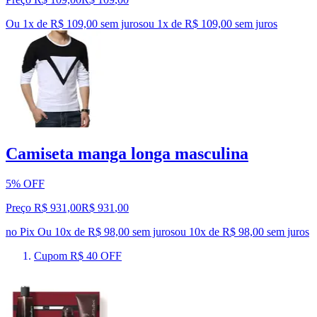
Ou 1x de R$ 109,00 sem juros
ou
1
x de
R$ 109,00
sem juros
Camiseta manga longa masculina
5% OFF
Preço R$ 931,00
R$
931
,
00
no Pix
Ou 10x de R$ 98,00 sem juros
ou
10
x de
R$ 98,00
sem juros
Cupom R$ 40 OFF