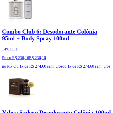
Combo Club 6: Desodorante Colônia
95ml + Body Spray 100ml
14% OFF
Preço R$ 236,16
R$
236
,
16
no Pix
Ou 1x de R$ 274,60 sem juros
ou
1
x de
R$ 274,60
sem juros
Yahya Sadeeq Desodorante Colônia 100ml