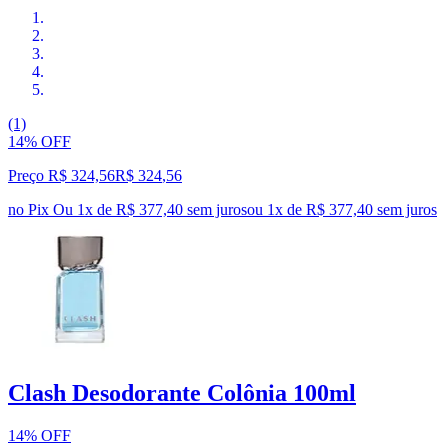
(1)
14% OFF
Preço R$ 324,56
R$
324
,
56
no Pix
Ou 1x de R$ 377,40 sem juros
ou
1
x de
R$ 377,40
sem juros
Clash Desodorante Colônia 100ml
14% OFF