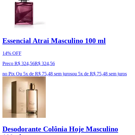
Essencial Atrai Masculino 100 ml
14% OFF
Preço R$ 324,56
R$
324
,
56
no Pix
Ou 5x de R$ 75,48 sem juros
ou
5
x de
R$ 75,48
sem juros
Desodorante Colônia Hoje Masculino