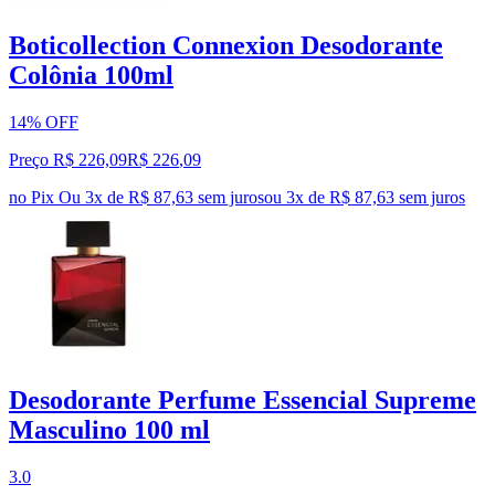
Boticollection Connexion Desodorante
Colônia 100ml
14% OFF
Preço R$ 226,09
R$
226
,
09
no Pix
Ou 3x de R$ 87,63 sem juros
ou
3
x de
R$ 87,63
sem juros
Desodorante Perfume Essencial Supreme
Masculino 100 ml
3.0