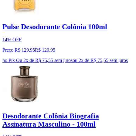
Pulse Desodorante Colônia 100ml
14% OFF
Preço R$ 129,95
R$
129
,
95
no Pix
Ou 2x de R$ 75,55 sem juros
ou
2
x de
R$ 75,55
sem juros
Desodorante Colônia Biografia
Assinatura Masculino - 100ml