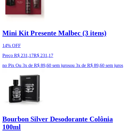
Mini Kit Presente Malbec (3 itens)
14% OFF
Preço R$ 231,17
R$
231
,
17
no Pix
Ou 3x de R$ 89,60 sem juros
ou
3
x de
R$ 89,60
sem juros
Bourbon Silver Desodorante Colônia
100ml