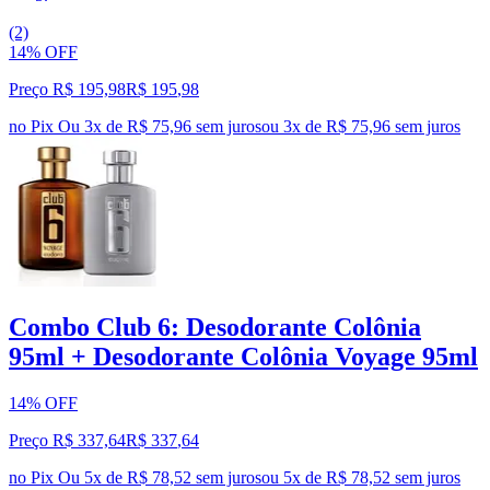
(2)
14% OFF
Preço R$ 195,98
R$
195
,
98
no Pix
Ou 3x de R$ 75,96 sem juros
ou
3
x de
R$ 75,96
sem juros
Combo Club 6: Desodorante Colônia
95ml + Desodorante Colônia Voyage 95ml
14% OFF
Preço R$ 337,64
R$
337
,
64
no Pix
Ou 5x de R$ 78,52 sem juros
ou
5
x de
R$ 78,52
sem juros