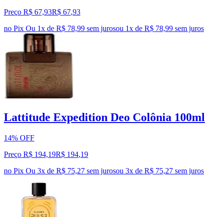
Preço R$ 67,93
R$
67
,
93
no Pix
Ou 1x de R$ 78,99 sem juros
ou
1
x de
R$ 78,99
sem juros
Lattitude Expedition Deo Colônia 100ml
14% OFF
Preço R$ 194,19
R$
194
,
19
no Pix
Ou 3x de R$ 75,27 sem juros
ou
3
x de
R$ 75,27
sem juros