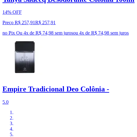
14% OFF
Preço R$ 257,91
R$
257
,
91
no Pix
Ou 4x de R$ 74,98 sem juros
ou
4
x de
R$ 74,98
sem juros
Empire Tradicional Deo Colônia -
5.0