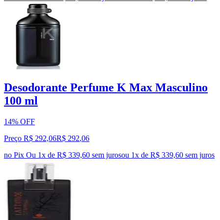
Desodorante Perfume K Max Masculino
100 ml
14% OFF
Preço R$ 292,06
R$
292
,
06
no Pix
Ou 1x de R$ 339,60 sem juros
ou
1
x de
R$ 339,60
sem juros