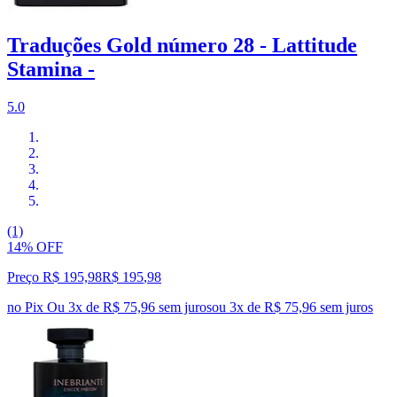
Traduções Gold número 28 - Lattitude
Stamina -
5.0
(1)
14% OFF
Preço R$ 195,98
R$
195
,
98
no Pix
Ou 3x de R$ 75,96 sem juros
ou
3
x de
R$ 75,96
sem juros