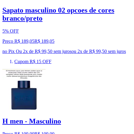
Sapato masculino 02 opcoes de cores
branco/preto
5% OFF
Preço R$ 189,05
R$
189
,
05
no Pix
Ou 2x de R$ 99,50 sem juros
ou
2
x de
R$ 99,50
sem juros
Cupom R$ 15 OFF
H men - Masculino
Preço R$ 109,00
R$
109
,
00