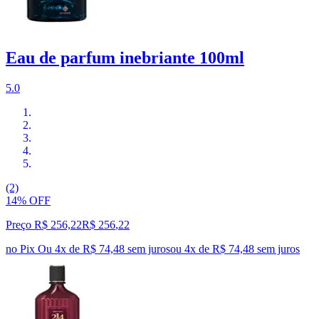
Eau de parfum inebriante 100ml
5.0
(2)
14% OFF
Preço R$ 256,22
R$
256
,
22
no Pix
Ou 4x de R$ 74,48 sem juros
ou
4
x de
R$ 74,48
sem juros