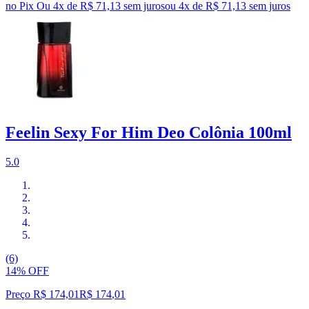
no Pix
Ou 4x de R$ 71,13 sem juros
ou
4
x de
R$ 71,13
sem juros
Feelin Sexy For Him Deo Colônia 100ml
5.0
(6)
14% OFF
Preço R$ 174,01
R$
174
,
01