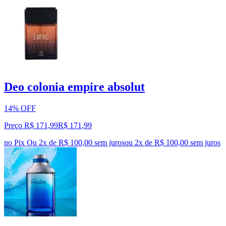
Deo colonia empire absolut
14% OFF
Preço R$ 171,99
R$
171
,
99
no Pix
Ou 2x de R$ 100,00 sem juros
ou
2
x de
R$ 100,00
sem juros