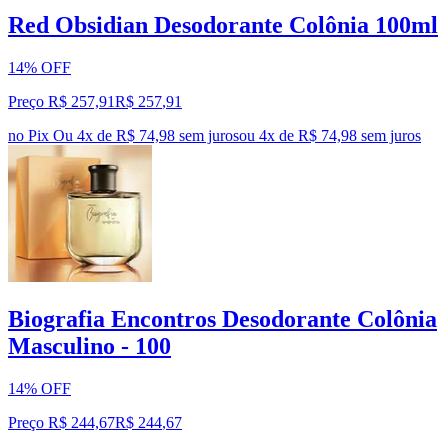
Red Obsidian Desodorante Colônia 100ml
14% OFF
Preço R$ 257,91
R$
257
,
91
no Pix
Ou 4x de R$ 74,98 sem juros
ou
4
x de
R$ 74,98
sem juros
Biografia Encontros Desodorante Colônia
Masculino - 100
14% OFF
Preço R$ 244,67
R$
244
,
67