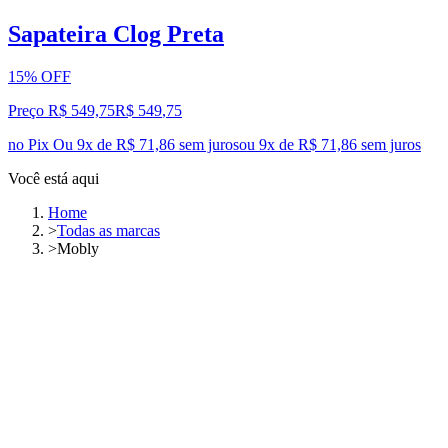
Sapateira Clog Preta
15% OFF
Preço R$ 549,75
R$
549
,
75
no Pix
Ou 9x de R$ 71,86 sem juros
ou
9
x de
R$ 71,86
sem juros
Você está aqui
Home
>
Todas as marcas
>
Mobly