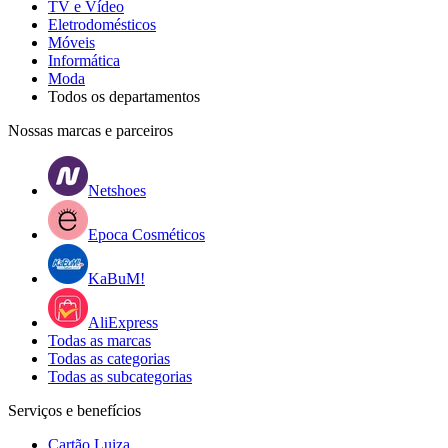
TV e Vídeo
Eletrodomésticos
Móveis
Informática
Moda
Todos os departamentos
Nossas marcas e parceiros
Netshoes
Epoca Cosméticos
KaBuM!
AliExpress
Todas as marcas
Todas as categorias
Todas as subcategorias
Serviços e benefícios
Cartão Luiza