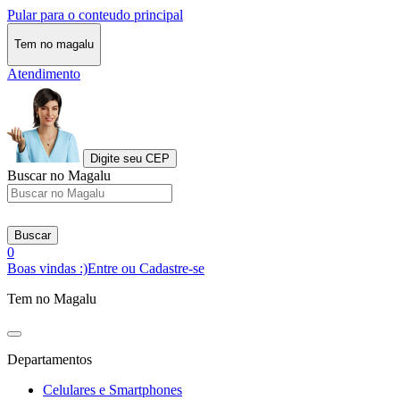
Pular para o conteudo principal
Tem no magalu
Atendimento
Digite seu CEP
Buscar no Magalu
Buscar
0
Boas vindas :)
Entre ou Cadastre-se
Tem no Magalu
Departamentos
Celulares e Smartphones