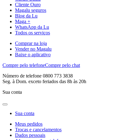
Cliente Ouro
Magalu seguros
Blog da Lu
Maga +
WhatsApp da Lu
Todos os serviços
Comprar na loja
Vender no Magalu
Baixe o aplicativo
Compre pelo telefone
Compre pelo chat
Número de telefone 0800 773 3838
Seg. à Dom. exceto feriados das 8h às 20h
Sua conta
Sua conta
Meus pedidos
Trocas e cancelamentos
Dados pessoais