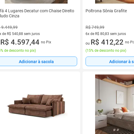
fá 4 Lugares Decatur com Chaise Direito
Poltrona Sônia Grafite
ludo Cinza
 9.449,99
R$ 749,99
x de R$ 540,88 sem juros
6x de R$ 80,83 sem juros
vez de R$ 540,88 sem juros
R$ 4.597,44
6 vez de R$ 80,83 sem juros
R$ 412,22
no Pix
no Pi
u
ou
% de desconto no pix
)
(
15% de desconto no pix
)
Adicionar à sacola
Adicionar à 