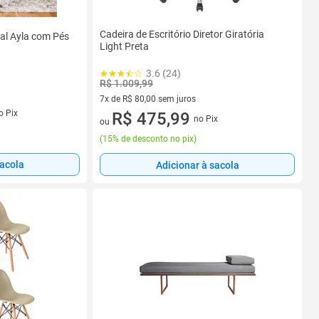
Cadeira de Escritório Diretor Giratória
al Ayla com Pés
Light Preta
3.6 (24)
R$ 1.009,99
7x de R$ 80,00 sem juros
s
o Pix
7 vez de R$ 80,00 sem juros
R$ 475,99
no Pix
ou
(
15% de desconto no pix
)
sacola
Adicionar à sacola