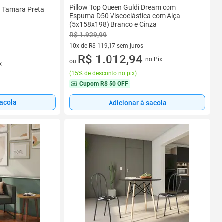
Pillow Top Queen Guldi Dream com
 Tamara Preta
Espuma D50 Viscoelástica com Alça
(5x158x198) Branco e Cinza
R$ 1.929,99
10x de R$ 119,17 sem juros
10 vez de R$ 119,17 sem juros
R$ 1.012,94
no Pix
ou
x
(
15% de desconto no pix
)
Cupom
R$ 50 OFF
sacola
Adicionar à sacola