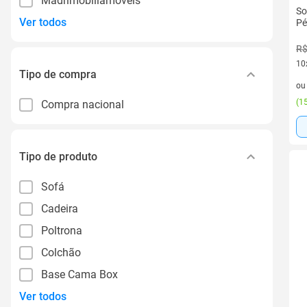
Madrimobiliamoveis
So
Ver todos
Pé
R$
10
Tipo de compra
10 
o
(
15
Compra nacional
Tipo de produto
Sofá
Cadeira
Poltrona
Colchão
Base Cama Box
Ver todos