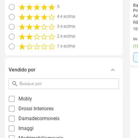
Ba
5
Pr
Az
4 e acima
R$
3 e acima
10
10 
2 e acima
o
1 e acima
(
15
Vendido por
pesquisar
por
filtro
Mobly
Drossi Interiores
Damadecormoveis
Imaggi