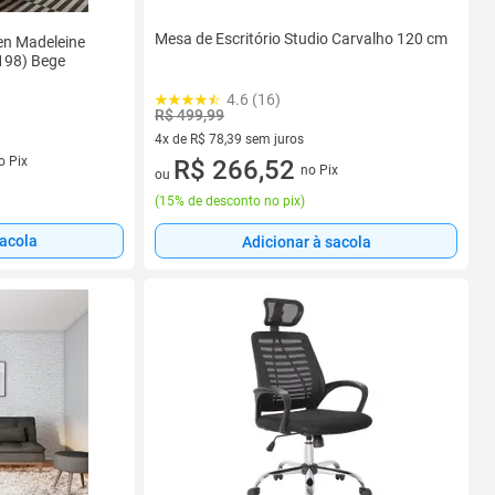
Mesa de Escritório Studio Carvalho 120 cm
n Madeleine
198) Bege
4.6 (16)
R$ 499,99
4x de R$ 78,39 sem juros
s
o Pix
4 vez de R$ 78,39 sem juros
R$ 266,52
no Pix
ou
(
15% de desconto no pix
)
sacola
Adicionar à sacola