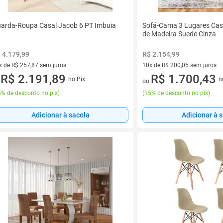
arda-Roupa Casal Jacob 6 PT Imbuia
Sofá-Cama 3 Lugares Cas
de Madeira Suede Cinza
 4.179,99
R$ 2.154,99
x de R$ 257,87 sem juros
10x de R$ 200,05 sem juros
vez de R$ 257,87 sem juros
R$ 2.191,89
10 vez de R$ 200,05 sem juro
R$ 1.700,43
no Pix
n
u
ou
% de desconto no pix
)
(
15% de desconto no pix
)
Adicionar à sacola
Adicionar à 