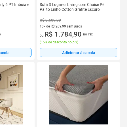
ly 6 PT Imbuia e
Sofá 3 Lugares Living com Chaise Pé
Palito Linho Cotton Grafite Escuro
R$ 3.609,99
10x de R$ 209,99 sem juros
s
10 vez de R$ 209,99 sem juros
R$ 1.784,90
x
no Pix
ou
(
15% de desconto no pix
)
sacola
Adicionar à sacola