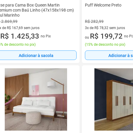
se para Cama Box Queen Martin
Puff Welcome Preto
emium com Baú Linho (47x158x198 cm)
ul Marinho
 2.869,99
R$ 282,99
x de R$ 167,69 sem juros
3x de R$ 78,32 sem juros
vez de R$ 167,69 sem juros
R$ 1.425,33
3 vez de R$ 78,32 sem juros
R$ 199,72
no Pix
no Pi
u
ou
% de desconto no pix
)
(
15% de desconto no pix
)
Adicionar à sacola
Adicionar à 