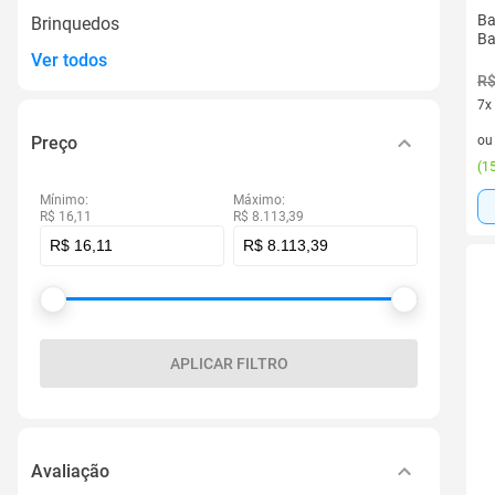
Ba
Brinquedos
Ba
Ver todos
R$
7x
7 v
Preço
o
(
15
Mínimo:
Máximo:
R$ 16,11
R$ 8.113,39
APLICAR FILTRO
Avaliação