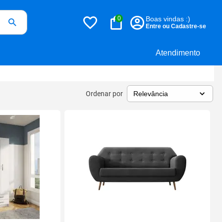
0
Boas vindas :)
Entre ou Cadastre-se
Atendimento
Ordenar por