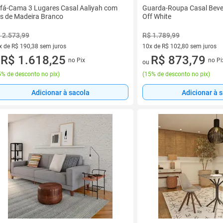
fá-Cama 3 Lugares Casal Aaliyah com
Guarda-Roupa Casal Bever
s de Madeira Branco
Off White
 2.573,99
R$ 1.789,99
x de R$ 190,38 sem juros
10x de R$ 102,80 sem juros
vez de R$ 190,38 sem juros
R$ 1.618,25
10 vez de R$ 102,80 sem juro
R$ 873,79
no Pix
no Pi
u
ou
% de desconto no pix
)
(
15% de desconto no pix
)
Adicionar à sacola
Adicionar à 