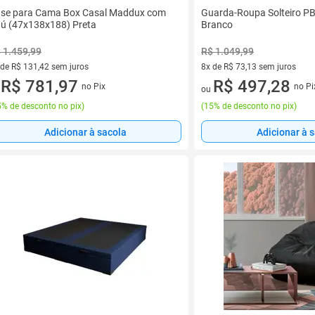
se para Cama Box Casal Maddux com
Guarda-Roupa Solteiro P
ú (47x138x188) Preta
Branco
 1.459,99
R$ 1.049,99
 de R$ 131,42 sem juros
8x de R$ 73,13 sem juros
ez de R$ 131,42 sem juros
R$ 781,97
8 vez de R$ 73,13 sem juros
R$ 497,28
no Pix
no Pi
u
ou
% de desconto no pix
)
(
15% de desconto no pix
)
Adicionar à sacola
Adicionar à 