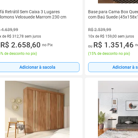
fá Retrátil Sem Caixa 3 Lugares
Base para Cama Box Quee
lomons Velosuede Marrom 230 cm
com Baú Suede (45x158x
 4.639,99
R$ 2.539,99
x de R$ 312,78 sem juros
10x de R$ 159,00 sem juros
vez de R$ 312,78 sem juros
R$ 2.658,60
10 vez de R$ 159,00 sem juro
R$ 1.351,46
no Pix
n
u
ou
% de desconto no pix
)
(
15% de desconto no pix
)
Adicionar à sacola
Adicionar à 