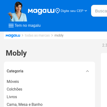
Buscar n
Digite seu CEP
Buscar
Tem no magalu
todas as marcas
mobly
2.
Mobly
Categoria
Móveis
Colchões
Livros
Cama, Mesa e Banho