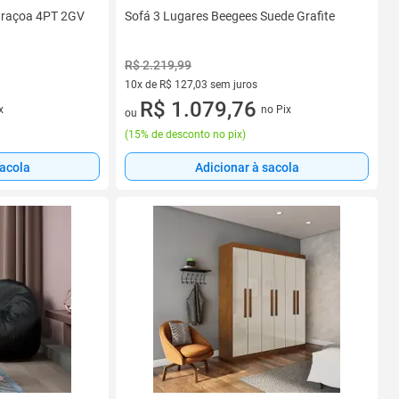
Braçoa 4PT 2GV
Sofá 3 Lugares Beegees Suede Grafite
R$ 2.219,99
10x de R$ 127,03 sem juros
10 vez de R$ 127,03 sem juros
R$ 1.079,76
x
no Pix
ou
(
15% de desconto no pix
)
sacola
Adicionar à sacola