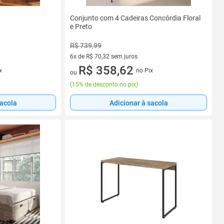
Conjunto com 4 Cadeiras Concórdia Floral
e Preto
R$ 739,99
6x de R$ 70,32 sem juros
6 vez de R$ 70,32 sem juros
R$ 358,62
x
no Pix
ou
(
15% de desconto no pix
)
sacola
Adicionar à sacola