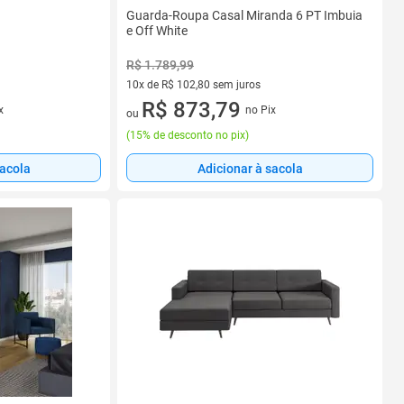
Guarda-Roupa Casal Miranda 6 PT Imbuia
e Off White
R$ 1.789,99
10x de R$ 102,80 sem juros
10 vez de R$ 102,80 sem juros
R$ 873,79
x
no Pix
ou
(
15% de desconto no pix
)
sacola
Adicionar à sacola