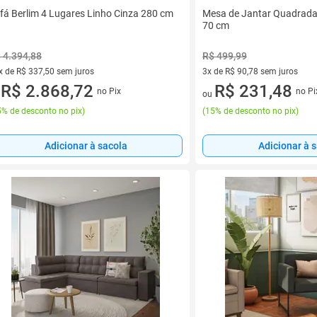
fá Berlim 4 Lugares Linho Cinza 280 cm
Mesa de Jantar Quadrada
70 cm
 4.394,88
R$ 499,99
x de R$ 337,50 sem juros
3x de R$ 90,78 sem juros
vez de R$ 337,50 sem juros
R$ 2.868,72
3 vez de R$ 90,78 sem juros
R$ 231,48
no Pix
no Pi
u
ou
% de desconto no pix
)
(
15% de desconto no pix
)
Adicionar à sacola
Adicionar à 