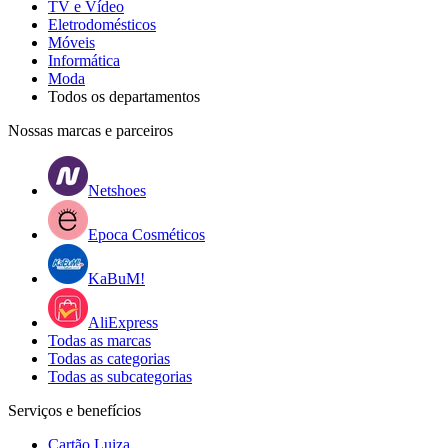
TV e Vídeo
Eletrodomésticos
Móveis
Informática
Moda
Todos os departamentos
Nossas marcas e parceiros
Netshoes
Epoca Cosméticos
KaBuM!
AliExpress
Todas as marcas
Todas as categorias
Todas as subcategorias
Serviços e benefícios
Cartão Luiza