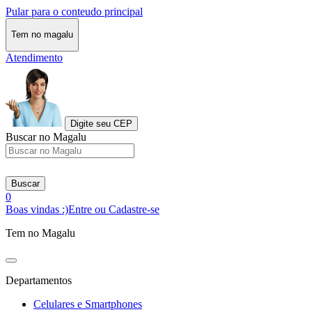
Pular para o conteudo principal
Tem no magalu
Atendimento
Digite seu CEP
Buscar no Magalu
Buscar
0
Boas vindas :)
Entre ou Cadastre-se
Tem no Magalu
Departamentos
Celulares e Smartphones