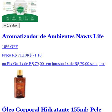
+ 1 sabor
Aromatizador de Ambientes Nawts Life
10% OFF
Preço R$ 71,10
R$
71
,
10
no Pix
Ou 1x de R$ 79,00 sem juros
ou
1
x de
R$ 79,00
sem juros
Óleo Corporal Hidratante 155ml: Pele