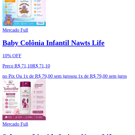
Mercado Full
Baby Colônia Infantil Nawts Life
10% OFF
Preço R$ 71,10
R$
71
,
10
no Pix
Ou 1x de R$ 79,00 sem juros
ou
1
x de
R$ 79,00
sem juros
Mercado Full