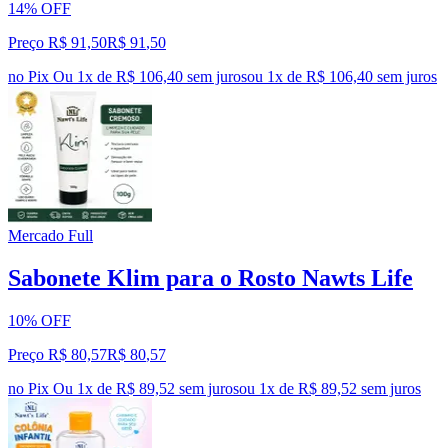
14% OFF
Preço R$ 91,50
R$
91
,
50
no Pix
Ou 1x de R$ 106,40 sem juros
ou
1
x de
R$ 106,40
sem juros
Mercado Full
Sabonete Klim para o Rosto Nawts Life
10% OFF
Preço R$ 80,57
R$
80
,
57
no Pix
Ou 1x de R$ 89,52 sem juros
ou
1
x de
R$ 89,52
sem juros