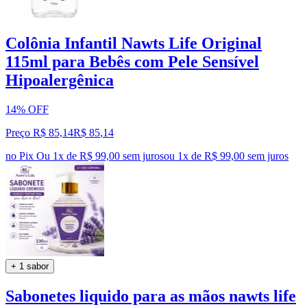
Colônia Infantil Nawts Life Original
115ml para Bebês com Pele Sensível
Hipoalergênica
14% OFF
Preço R$ 85,14
R$
85
,
14
no Pix
Ou 1x de R$ 99,00 sem juros
ou
1
x de
R$ 99,00
sem juros
+ 1 sabor
Sabonetes liquido para as mãos nawts life