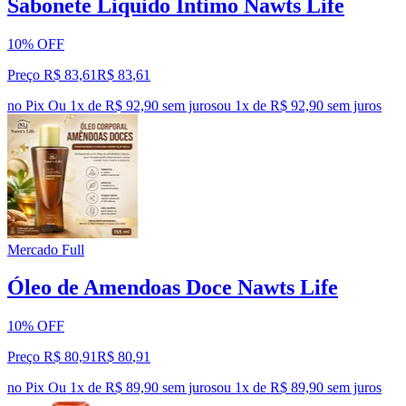
Sabonete Liquido Intimo Nawts Life
10% OFF
Preço R$ 83,61
R$
83
,
61
no Pix
Ou 1x de R$ 92,90 sem juros
ou
1
x de
R$ 92,90
sem juros
Mercado Full
Óleo de Amendoas Doce Nawts Life
10% OFF
Preço R$ 80,91
R$
80
,
91
no Pix
Ou 1x de R$ 89,90 sem juros
ou
1
x de
R$ 89,90
sem juros