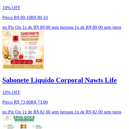
10% OFF
Preço R$ 80,10
R$
80
,
10
no Pix
Ou 1x de R$ 89,00 sem juros
ou
1
x de
R$ 89,00
sem juros
Sabonete Liquido Corporal Nawts Life
10% OFF
Preço R$ 73,80
R$
73
,
80
no Pix
Ou 1x de R$ 82,00 sem juros
ou
1
x de
R$ 82,00
sem juros