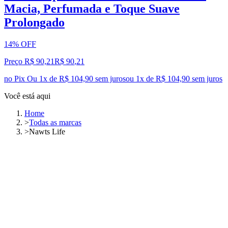
Macia, Perfumada e Toque Suave
Prolongado
14% OFF
Preço R$ 90,21
R$
90
,
21
no Pix
Ou 1x de R$ 104,90 sem juros
ou
1
x de
R$ 104,90
sem juros
Você está aqui
Home
>
Todas as marcas
>
Nawts Life