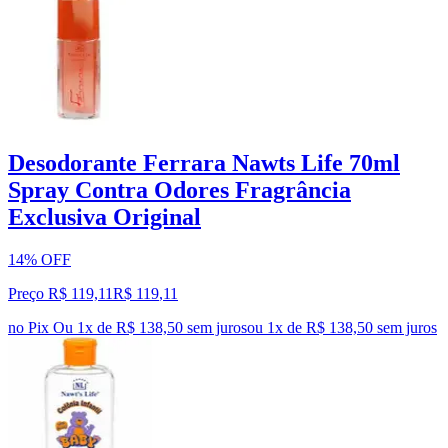
Desodorante Ferrara Nawts Life 70ml
Spray Contra Odores Fragrância
Exclusiva Original
14% OFF
Preço R$ 119,11
R$
119
,
11
no Pix
Ou 1x de R$ 138,50 sem juros
ou
1
x de
R$ 138,50
sem juros