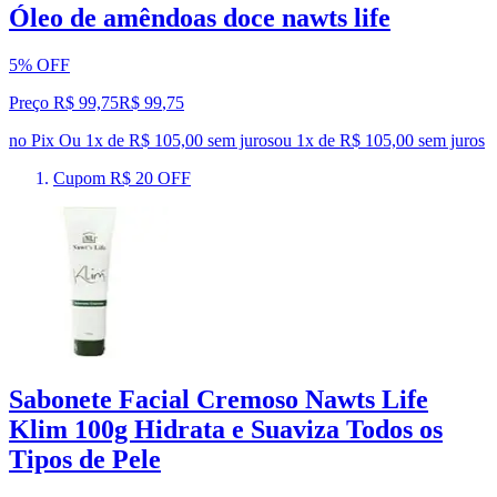
Óleo de amêndoas doce nawts life
5% OFF
Preço R$ 99,75
R$
99
,
75
no Pix
Ou 1x de R$ 105,00 sem juros
ou
1
x de
R$ 105,00
sem juros
Cupom R$ 20 OFF
Sabonete Facial Cremoso Nawts Life
Klim 100g Hidrata e Suaviza Todos os
Tipos de Pele