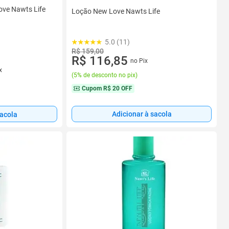
ove Nawts Life
Loção New Love Nawts Life
5.0 (11)
R$ 159,00
R$ 116,85
no Pix
x
(
5% de desconto no pix
)
Cupom
R$ 20 OFF
Adicionar à sacola
sacola