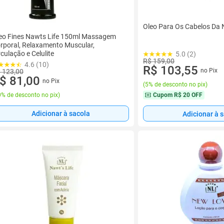
Oleo Para Os Cabelos Da 
eo Fines Nawts Life 150ml Massagem
rporal, Relaxamento Muscular,
rculação e Celulite
5.0 (2)
R$ 159,00
4.6 (10)
R$ 103,55
no Pix
 123,00
$ 81,00
no Pix
(
5% de desconto no pix
)
% de desconto no pix
)
Cupom
R$ 20 OFF
Adicionar à sacola
Adicionar à 