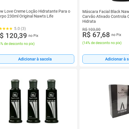
w Love Creme Loção Hidratante Para o
Máscara Facial Black Naw
rpo 230ml Original Nawts Life
Carvão Ativado Controla 
Hidrata
5.0 (3)
R$ 103,00
R$ 67,68
$ 120,39
no Pix
no Pix
(
14% de desconto no pix
)
% de desconto no pix
)
Adicionar à sacola
Adicionar à 