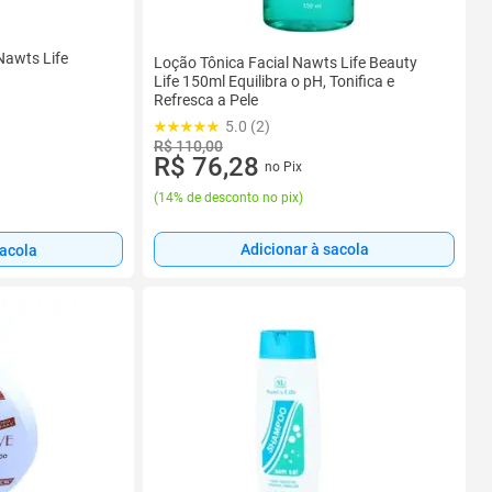
Nawts Life
Loção Tônica Facial Nawts Life Beauty
Life 150ml Equilibra o pH, Tonifica e
Refresca a Pele
5.0 (2)
R$ 110,00
R$ 76,28
no Pix
(
14% de desconto no pix
)
Adicionar à sacola
sacola