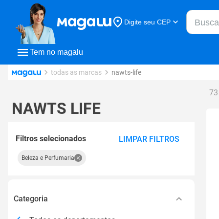
Buscar n
Digite seu CEP
Buscar
Tem no magalu
todas as marcas
nawts-life
73
NAWTS LIFE
Filtros selecionados
LIMPAR FILTROS
Beleza e Perfumaria
Categoria