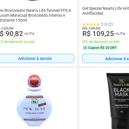
Gel Special Nawts Life Anti
eo Bronzeador Nawts Life Tanned FPS 4
Antiflacidez
ucum Maracujá Bronzeado Intenso e
dratante 150ml
5.0 (2)
R$ 159,00
 120,00
R$ 109,25
$ 90,82
no Pix
no Pix
(
5% de desconto no pix
)
% de desconto no pix
)
Cupom
R$ 20 OFF
Adicionar à sacola
Adicionar à 