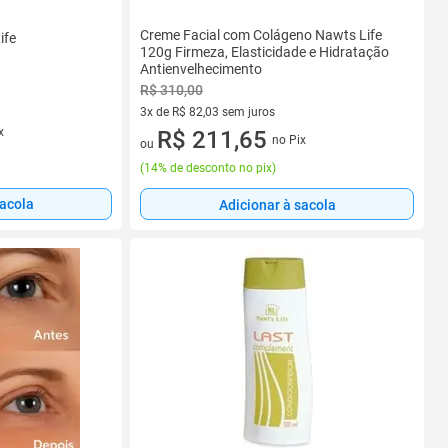
Creme Facial com Colágeno Nawts Life
ife
120g Firmeza, Elasticidade e Hidratação
Antienvelhecimento
R$ 310,00
3x de R$ 82,03 sem juros
x
3 vez de R$ 82,03 sem juros
R$ 211,65
no Pix
ou
(
14% de desconto no pix
)
sacola
Adicionar à sacola