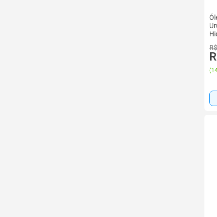
Ól
Ur
Hi
R$
R
(
14