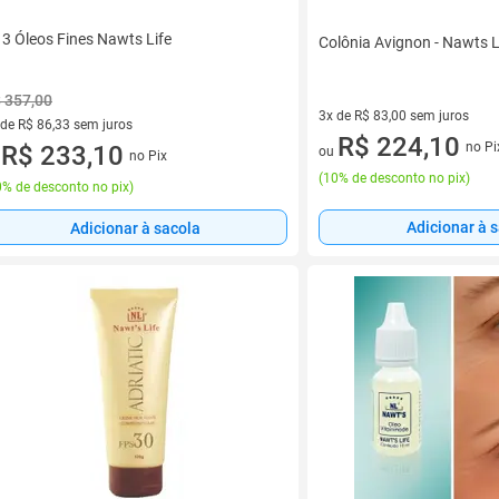
t 3 Óleos Fines Nawts Life
Colônia Avignon - Nawts L
 357,00
3x de R$ 83,00 sem juros
 de R$ 86,33 sem juros
3 vez de R$ 83,00 sem juros
R$ 224,10
no Pi
ez de R$ 86,33 sem juros
R$ 233,10
ou
no Pix
u
(
10% de desconto no pix
)
% de desconto no pix
)
Adicionar à 
Adicionar à sacola