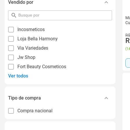
Vendido por
pesquisar
Má
por
Cu
filtro
Incosmeticos
R$
Loja Bella Harmony
R
Via Variedades
(
14
Jw Shop
Fort Beauty Cosmeticos
Ver todos
Tipo de compra
Compra nacional