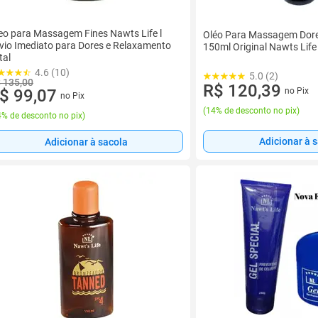
eo para Massagem Fines Nawts Life l
Oléo Para Massagem Dore
ívio Imediato para Dores e Relaxamento
150ml Original Nawts Life
tal
4.6 (10)
5.0 (2)
 135,00
R$ 120,39
no Pix
$ 99,07
no Pix
(
14% de desconto no pix
)
% de desconto no pix
)
Adicionar à 
Adicionar à sacola