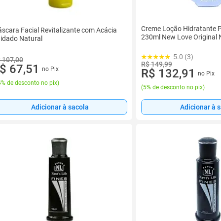
Creme Loção Hidratante 
scara Facial Revitalizante com Acácia
230ml New Love Original 
idado Natural
5.0 (3)
 107,00
R$ 149,99
$ 67,51
no Pix
R$ 132,91
no Pix
% de desconto no pix
)
(
5% de desconto no pix
)
Adicionar à sacola
Adicionar à 