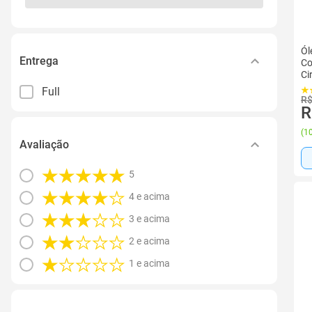
Ól
Entrega
Co
Ci
Full
R$
R
(
10
Avaliação
5
4 e acima
3 e acima
2 e acima
1 e acima