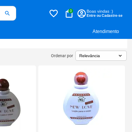
0
Boas vindas :)
Entre ou Cadastre-se
Atendimento
Ordenar por