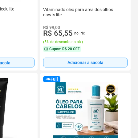
celulite
Vitaminado óleo para área dos olhos
nawts life
R$ 99,00
R$ 65,55
no Pix
(
5% de desconto no pix
)
Cupom
R$ 20 OFF
Adicionar à sacola
sacola
Full