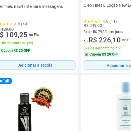
Óleo Fines E Loção New L
eo fines nawts life para massagens
4.9 (11)
4.8 (44)
R$ 249,00
 129,00
3x de R$ 79,33 sem juros
$ 109,25
no Pix
3 vez de R$ 79,33 sem juros
R$ 226,10
no Pi
ou
 de desconto no pix
)
(
5% de desconto no pix
)
Cupom
R$ 20 OFF
Cupom
R$ 20 OFF
Adicionar à sacola
Adicionar à 
Full