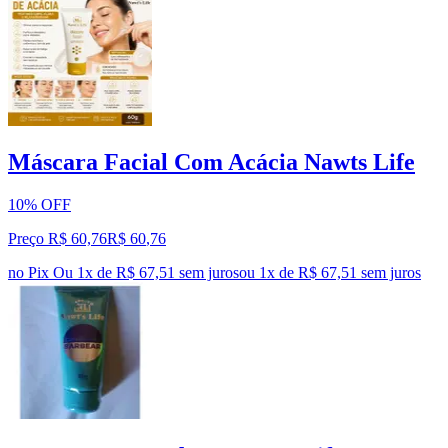
Máscara Facial Com Acácia Nawts Life
10% OFF
Preço R$ 60,76
R$
60
,
76
no Pix
Ou 1x de R$ 67,51 sem juros
ou
1
x de
R$ 67,51
sem juros