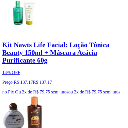
Kit Nawts Life Facial: Loção Tônica
Beauty 150ml + Máscara Acácia
Purificante 60g
14% OFF
Preço R$ 137,17
R$
137
,
17
no Pix
Ou 2x de R$ 79,75 sem juros
ou
2
x de
R$ 79,75
sem juros