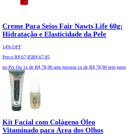
Creme Para Seios Fair Nawts Life 60g:
Hidratação e Elasticidade da Pele
14% OFF
Preço R$ 67,85
R$
67
,
85
no Pix
Ou 1x de R$ 78,90 sem juros
ou
1
x de
R$ 78,90
sem juros
Kit Facial com Colágeno Óleo
Vitaminado para Área dos Olhos