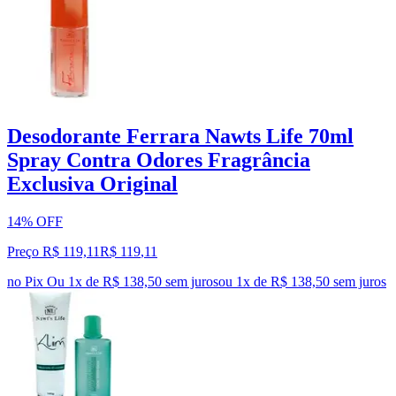
Desodorante Ferrara Nawts Life 70ml
Spray Contra Odores Fragrância
Exclusiva Original
14% OFF
Preço R$ 119,11
R$
119
,
11
no Pix
Ou 1x de R$ 138,50 sem juros
ou
1
x de
R$ 138,50
sem juros