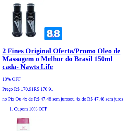
2 Fines Original Oferta/Promo Oleo de
Massagem o Melhor do Brasil 150ml
cada- Nawts Life
10% OFF
Preço R$ 170,91
R$
170
,
91
no Pix
Ou 4x de R$ 47,48 sem juros
ou
4
x de
R$ 47,48
sem juros
Cupom 10% OFF