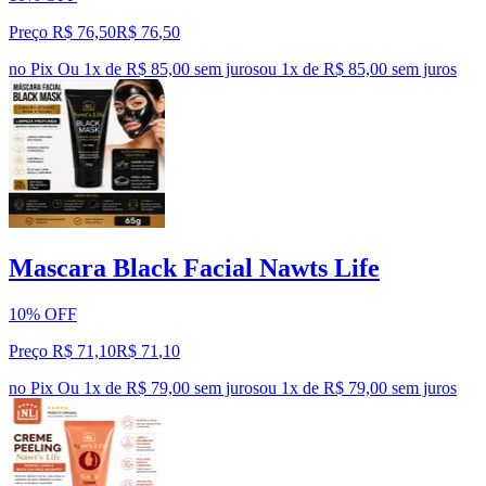
Preço R$ 76,50
R$
76
,
50
no Pix
Ou 1x de R$ 85,00 sem juros
ou
1
x de
R$ 85,00
sem juros
Mascara Black Facial Nawts Life
10% OFF
Preço R$ 71,10
R$
71
,
10
no Pix
Ou 1x de R$ 79,00 sem juros
ou
1
x de
R$ 79,00
sem juros