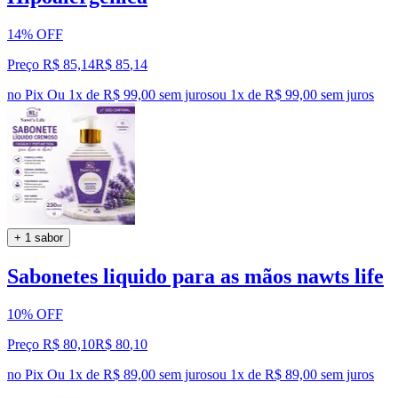
14% OFF
Preço R$ 85,14
R$
85
,
14
no Pix
Ou 1x de R$ 99,00 sem juros
ou
1
x de
R$ 99,00
sem juros
+ 1 sabor
Sabonetes liquido para as mãos nawts life
10% OFF
Preço R$ 80,10
R$
80
,
10
no Pix
Ou 1x de R$ 89,00 sem juros
ou
1
x de
R$ 89,00
sem juros