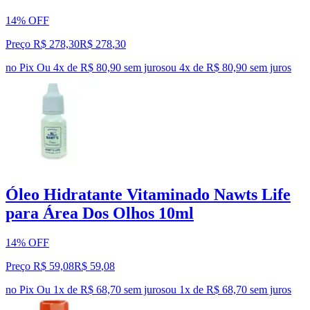
14% OFF
Preço R$ 278,30
R$
278
,
30
no Pix
Ou 4x de R$ 80,90 sem juros
ou
4
x de
R$ 80,90
sem juros
Óleo Hidratante Vitaminado Nawts Life
para Área Dos Olhos 10ml
14% OFF
Preço R$ 59,08
R$
59
,
08
no Pix
Ou 1x de R$ 68,70 sem juros
ou
1
x de
R$ 68,70
sem juros