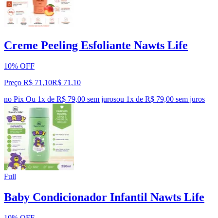
Creme Peeling Esfoliante Nawts Life
10% OFF
Preço R$ 71,10
R$
71
,
10
no Pix
Ou 1x de R$ 79,00 sem juros
ou
1
x de
R$ 79,00
sem juros
Full
Baby Condicionador Infantil Nawts Life
10% OFF