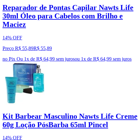
Reparador de Pontas Capilar Nawts Life
30ml Óleo para Cabelos com Brilho e
Maciez
14% OFF
Preço R$ 55,89
R$
55
,
89
no Pix
Ou 1x de R$ 64,99 sem juros
ou
1
x de
R$ 64,99
sem juros
Kit Barbear Masculino Nawts Life Creme
60g Loção PósBarba 65ml Pincel
14% OFF