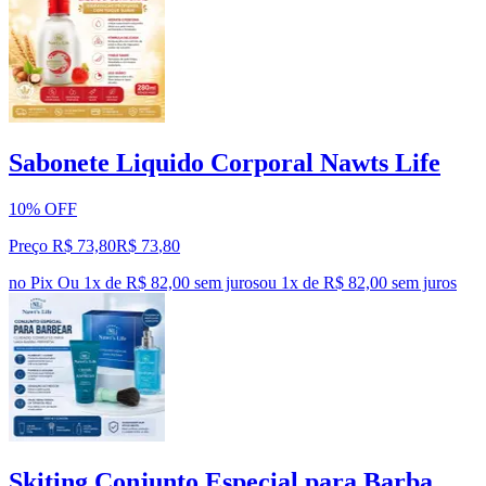
Sabonete Liquido Corporal Nawts Life
10% OFF
Preço R$ 73,80
R$
73
,
80
no Pix
Ou 1x de R$ 82,00 sem juros
ou
1
x de
R$ 82,00
sem juros
Skiting Conjunto Especial para Barba