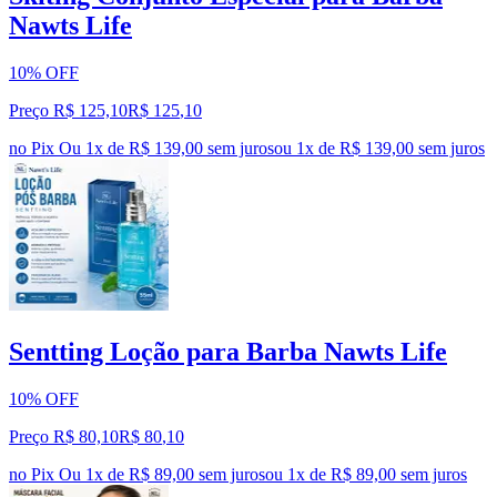
Nawts Life
10% OFF
Preço R$ 125,10
R$
125
,
10
no Pix
Ou 1x de R$ 139,00 sem juros
ou
1
x de
R$ 139,00
sem juros
Sentting Loção para Barba Nawts Life
10% OFF
Preço R$ 80,10
R$
80
,
10
no Pix
Ou 1x de R$ 89,00 sem juros
ou
1
x de
R$ 89,00
sem juros