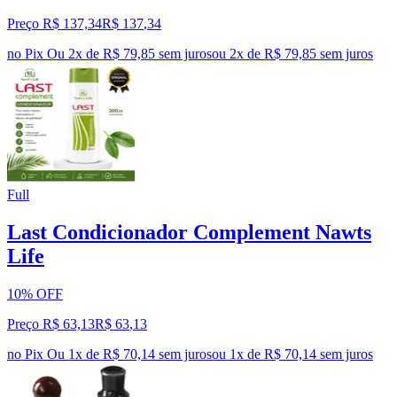
Preço R$ 137,34
R$
137
,
34
no Pix
Ou 2x de R$ 79,85 sem juros
ou
2
x de
R$ 79,85
sem juros
Full
Last Condicionador Complement Nawts
Life
10% OFF
Preço R$ 63,13
R$
63
,
13
no Pix
Ou 1x de R$ 70,14 sem juros
ou
1
x de
R$ 70,14
sem juros