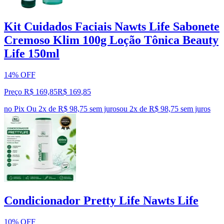
Kit Cuidados Faciais Nawts Life Sabonete
Cremoso Klim 100g Loção Tônica Beauty
Life 150ml
14% OFF
Preço R$ 169,85
R$
169
,
85
no Pix
Ou 2x de R$ 98,75 sem juros
ou
2
x de
R$ 98,75
sem juros
Condicionador Pretty Life Nawts Life
10% OFF