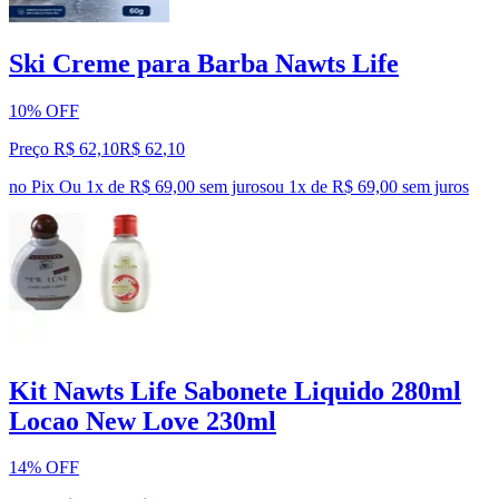
Ski Creme para Barba Nawts Life
10% OFF
Preço R$ 62,10
R$
62
,
10
no Pix
Ou 1x de R$ 69,00 sem juros
ou
1
x de
R$ 69,00
sem juros
Kit Nawts Life Sabonete Liquido 280ml
Locao New Love 230ml
14% OFF