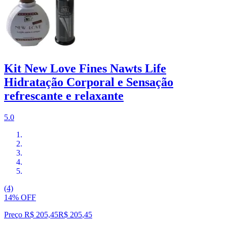
Kit New Love Fines Nawts Life
Hidratação Corporal e Sensação
refrescante e relaxante
5.0
(4)
14% OFF
Preço R$ 205,45
R$
205
,
45