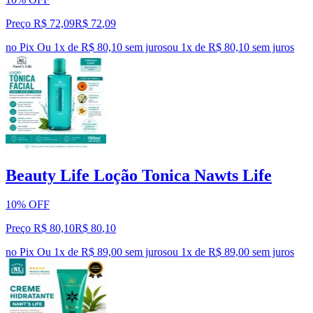
Preço R$ 72,09
R$
72
,
09
no Pix
Ou 1x de R$ 80,10 sem juros
ou
1
x de
R$ 80,10
sem juros
Beauty Life Loção Tonica Nawts Life
10% OFF
Preço R$ 80,10
R$
80
,
10
no Pix
Ou 1x de R$ 89,00 sem juros
ou
1
x de
R$ 89,00
sem juros