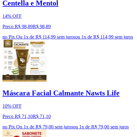
Centella e Mentol
14% OFF
Preço R$ 98,89
R$
98
,
89
no Pix
Ou 1x de R$ 114,99 sem juros
ou
1
x de
R$ 114,99
sem juros
Máscara Facial Calmante Nawts Life
10% OFF
Preço R$ 71,10
R$
71
,
10
no Pix
Ou 1x de R$ 79,00 sem juros
ou
1
x de
R$ 79,00
sem juros