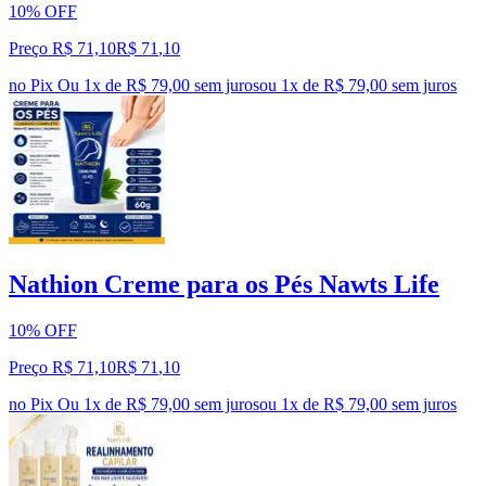
10% OFF
Preço R$ 71,10
R$
71
,
10
no Pix
Ou 1x de R$ 79,00 sem juros
ou
1
x de
R$ 79,00
sem juros
Nathion Creme para os Pés Nawts Life
10% OFF
Preço R$ 71,10
R$
71
,
10
no Pix
Ou 1x de R$ 79,00 sem juros
ou
1
x de
R$ 79,00
sem juros