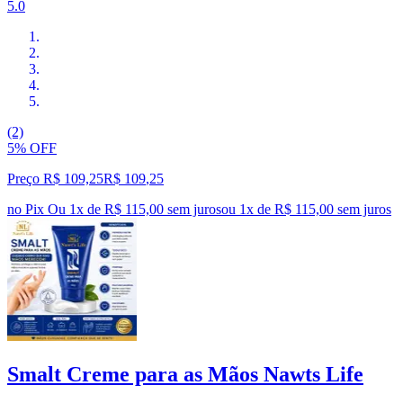
5.0
(2)
5% OFF
Preço R$ 109,25
R$
109
,
25
no Pix
Ou 1x de R$ 115,00 sem juros
ou
1
x de
R$ 115,00
sem juros
Smalt Creme para as Mãos Nawts Life