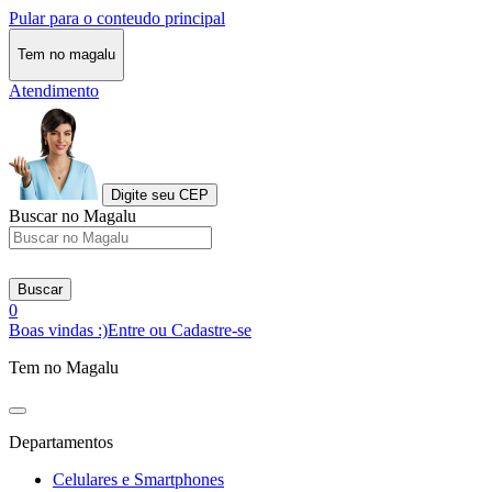
Pular para o conteudo principal
Tem no magalu
Atendimento
Digite seu CEP
Buscar no Magalu
Buscar
0
Boas vindas :)
Entre ou Cadastre-se
Tem no Magalu
Departamentos
Celulares e Smartphones