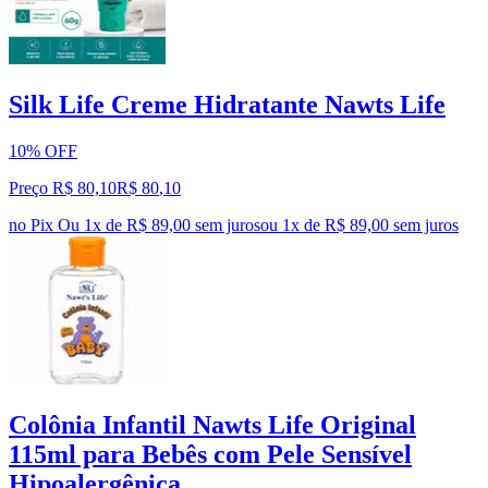
Silk Life Creme Hidratante Nawts Life
10% OFF
Preço R$ 80,10
R$
80
,
10
no Pix
Ou 1x de R$ 89,00 sem juros
ou
1
x de
R$ 89,00
sem juros
Colônia Infantil Nawts Life Original
115ml para Bebês com Pele Sensível
Hipoalergênica