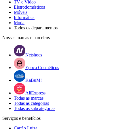
TV e Vídeo
Eletrodomésticos
Móveis
Informática
Moda
Todos os departamentos
Nossas marcas e parceiros
Netshoes
Epoca Cosméticos
KaBuM!
AliExpress
Todas as marcas
Todas as categorias
Todas as subcategorias
Serviços e benefícios
Cartão Luiza