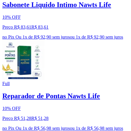
Sabonete Liquido Intimo Nawts Life
10% OFF
Preço R$ 83,61
R$
83
,
61
no Pix
Ou 1x de R$ 92,90 sem juros
ou
1
x de
R$ 92,90
sem juros
Full
Reparador de Pontas Nawts Life
10% OFF
Preço R$ 51,28
R$
51
,
28
no Pix
Ou 1x de R$ 56,98 sem juros
ou
1
x de
R$ 56,98
sem juros