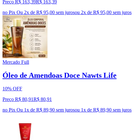
Preço R$ 163,39
R$
163
,
39
no Pix
Ou 2x de R$ 95,00 sem juros
ou
2
x de
R$ 95,00
sem juros
Mercado Full
Óleo de Amendoas Doce Nawts Life
10% OFF
Preço R$ 80,91
R$
80
,
91
no Pix
Ou 1x de R$ 89,90 sem juros
ou
1
x de
R$ 89,90
sem juros