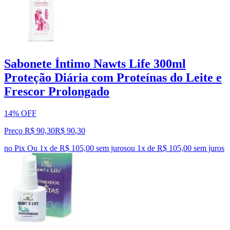
Sabonete Íntimo Nawts Life 300ml
Proteção Diária com Proteínas do Leite e
Frescor Prolongado
14% OFF
Preço R$ 90,30
R$
90
,
30
no Pix
Ou 1x de R$ 105,00 sem juros
ou
1
x de
R$ 105,00
sem juros