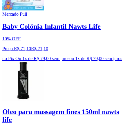
Mercado Full
Baby Colônia Infantil Nawts Life
10% OFF
Preço R$ 71,10
R$
71
,
10
no Pix
Ou 1x de R$ 79,00 sem juros
ou
1
x de
R$ 79,00
sem juros
Oleo para massagem fines 150ml nawts
life