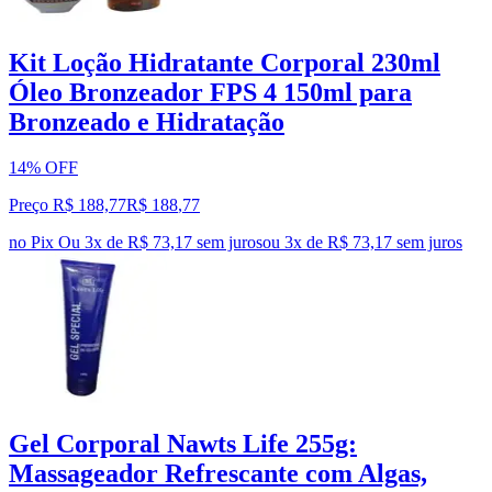
Kit Loção Hidratante Corporal 230ml
Óleo Bronzeador FPS 4 150ml para
Bronzeado e Hidratação
14% OFF
Preço R$ 188,77
R$
188
,
77
no Pix
Ou 3x de R$ 73,17 sem juros
ou
3
x de
R$ 73,17
sem juros
Gel Corporal Nawts Life 255g:
Massageador Refrescante com Algas,