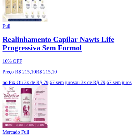
Full
Realinhamento Capilar Nawts Life
Progressiva Sem Formol
10% OFF
Preço R$ 215,10
R$
215
,
10
no Pix
Ou 3x de R$ 79,67 sem juros
ou
3
x de
R$ 79,67
sem juros
Mercado Full