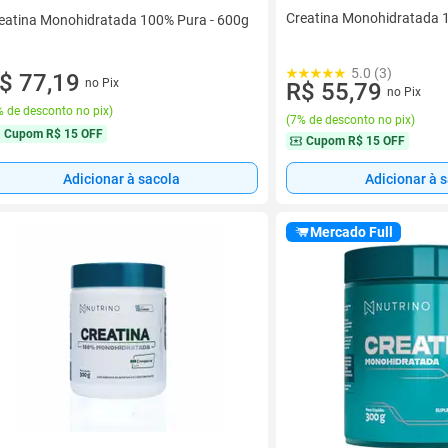
Creatina Monohidratada 
eatina Monohidratada 100% Pura - 600g
5.0 (3)
$ 77,19
no Pix
R$ 55,79
no Pix
 de desconto no pix
)
(
7% de desconto no pix
)
Cupom
R$ 15 OFF
Cupom
R$ 15 OFF
Adicionar à sacola
Adicionar à 
Mercado Full