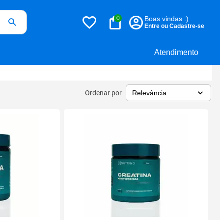
0
Boas vindas :)
Entre ou Cadastre-se
Atendimento
Ordenar por