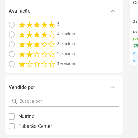
Cr
Avaliação
3x
5
3 v
o
4 e acima
(
7%
3 e acima
2 e acima
1 e acima
Vendido por
pesquisar
por
filtro
Nutrino
Tubarão Center