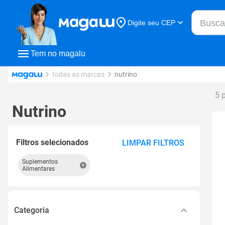
Buscar n
Digite seu CEP
Buscar
Tem no magalu
todas as marcas
nutrino
5 
Nutrino
Filtros selecionados
LIMPAR FILTROS
Suplementos
Alimentares
Categoria