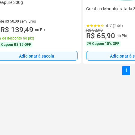
eapure 300g
Creatina Monohidratada 3
 de R$ 50,00 sem juros
4.7 (246)
ez de R$ 50,00 sem juros
R$ 139,49
no Pix
R$ 92,90
u
R$ 65,90
no Pix
 de desconto no pix
)
Cupom
15% OFF
Cupom
R$ 15 OFF
Adicionar à sacola
Adicionar à 
1