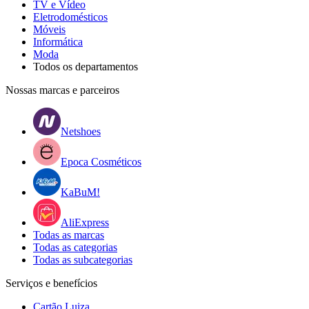
TV e Vídeo
Eletrodomésticos
Móveis
Informática
Moda
Todos os departamentos
Nossas marcas e parceiros
Netshoes
Epoca Cosméticos
KaBuM!
AliExpress
Todas as marcas
Todas as categorias
Todas as subcategorias
Serviços e benefícios
Cartão Luiza