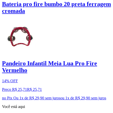
Bateria pro fire bumbo 20 preta ferragem
cromada
Pandeiro Infantil Meia Lua Pro Fire
Vermelho
14% OFF
Preço R$ 25,71
R$
25
,
71
no Pix
Ou 1x de R$ 29,90 sem juros
ou
1
x de
R$ 29,90
sem juros
Você está aqui