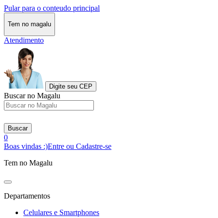
Pular para o conteudo principal
Tem no magalu
Atendimento
Digite seu CEP
Buscar no Magalu
Buscar
0
Boas vindas :)
Entre ou Cadastre-se
Tem no Magalu
Departamentos
Celulares e Smartphones