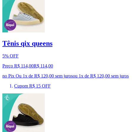
Tênis qix queens
5% OFF
Preço R$ 114,00
R$
114
,
00
no Pix
Ou 1x de R$ 120,00 sem juros
ou
1
x de
R$ 120,00
sem juros
Cupom R$ 15 OFF