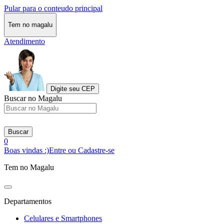
Pular para o conteudo principal
Tem no magalu
Atendimento
Digite seu CEP
Buscar no Magalu
Buscar
0
Boas vindas :)
Entre ou Cadastre-se
Tem no Magalu
Departamentos
Celulares e Smartphones