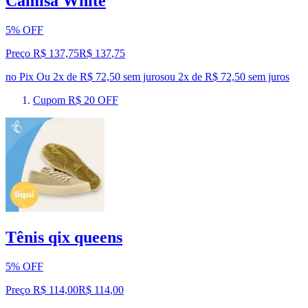
Camisa White
5% OFF
Preço R$ 137,75
R$
137
,
75
no Pix
Ou 2x de R$ 72,50 sem juros
ou
2
x de
R$ 72,50
sem juros
Cupom R$ 20 OFF
Tênis qix queens
5% OFF
Preço R$ 114,00
R$
114
,
00