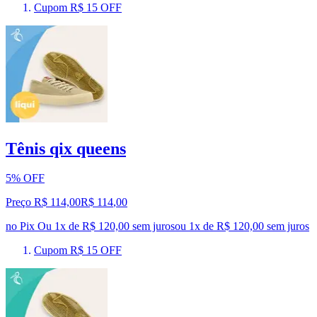
Cupom R$ 15 OFF
Tênis qix queens
5% OFF
Preço R$ 114,00
R$
114
,
00
no Pix
Ou 1x de R$ 120,00 sem juros
ou
1
x de
R$ 120,00
sem juros
Cupom R$ 15 OFF