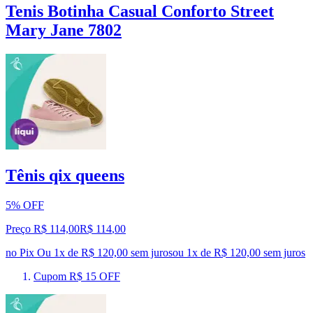
Tenis Botinha Casual Conforto Street
Mary Jane 7802
Tênis qix queens
5% OFF
Preço R$ 114,00
R$
114
,
00
no Pix
Ou 1x de R$ 120,00 sem juros
ou
1
x de
R$ 120,00
sem juros
Cupom R$ 15 OFF