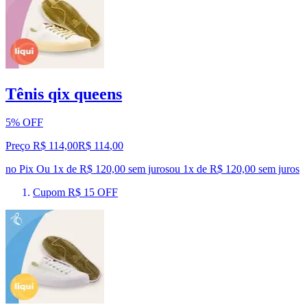
Tênis qix queens
5% OFF
Preço R$ 114,00
R$
114
,
00
no Pix
Ou 1x de R$ 120,00 sem juros
ou
1
x de
R$ 120,00
sem juros
Cupom R$ 15 OFF