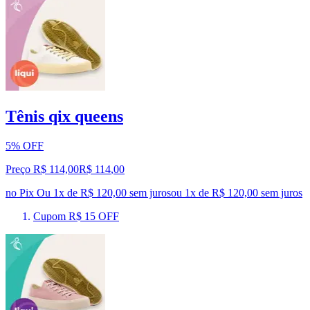
Tênis qix queens
5% OFF
Preço R$ 114,00
R$
114
,
00
no Pix
Ou 1x de R$ 120,00 sem juros
ou
1
x de
R$ 120,00
sem juros
Cupom R$ 15 OFF