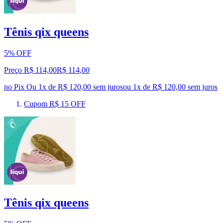
Tênis qix queens
5% OFF
Preço R$ 114,00
R$
114
,
00
no Pix
Ou 1x de R$ 120,00 sem juros
ou
1
x de
R$ 120,00
sem juros
Cupom R$ 15 OFF
Tênis qix queens