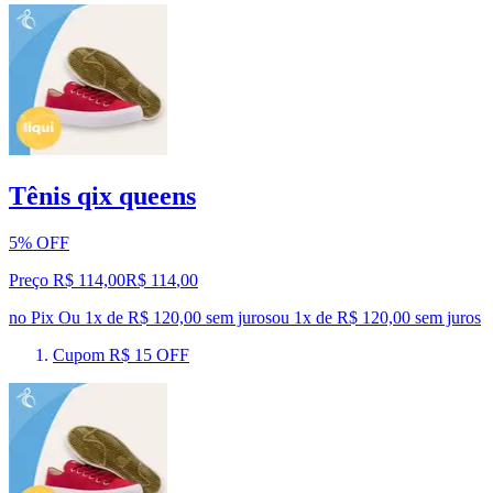
Tênis qix queens
5% OFF
Preço R$ 114,00
R$
114
,
00
no Pix
Ou 1x de R$ 120,00 sem juros
ou
1
x de
R$ 120,00
sem juros
Cupom R$ 15 OFF