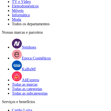
TV e Vídeo
Eletrodomésticos
Móveis
Informática
Moda
Todos os departamentos
Nossas marcas e parceiros
Netshoes
Epoca Cosméticos
KaBuM!
AliExpress
Todas as marcas
Todas as categorias
Todas as subcategorias
Serviços e benefícios
Cartão Luiza