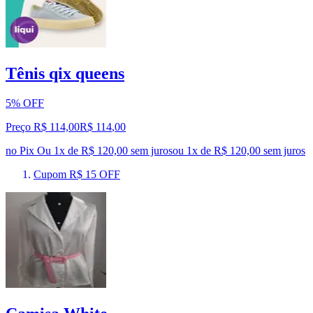
Tênis qix queens
5% OFF
Preço R$ 114,00
R$
114
,
00
no Pix
Ou 1x de R$ 120,00 sem juros
ou
1
x de
R$ 120,00
sem juros
Cupom R$ 15 OFF