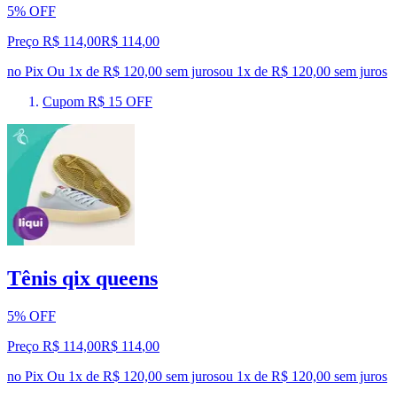
5% OFF
Preço R$ 114,00
R$
114
,
00
no Pix
Ou 1x de R$ 120,00 sem juros
ou
1
x de
R$ 120,00
sem juros
Cupom R$ 15 OFF
Tênis qix queens
5% OFF
Preço R$ 114,00
R$
114
,
00
no Pix
Ou 1x de R$ 120,00 sem juros
ou
1
x de
R$ 120,00
sem juros