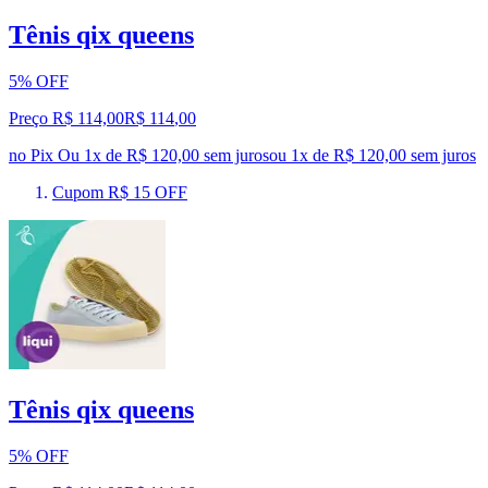
Tênis qix queens
5% OFF
Preço R$ 114,00
R$
114
,
00
no Pix
Ou 1x de R$ 120,00 sem juros
ou
1
x de
R$ 120,00
sem juros
Cupom R$ 15 OFF
Tênis qix queens
5% OFF