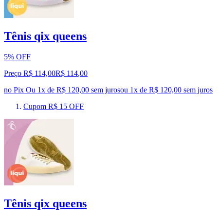
Tênis qix queens
5% OFF
Preço R$ 114,00
R$
114
,
00
no Pix
Ou 1x de R$ 120,00 sem juros
ou
1
x de
R$ 120,00
sem juros
Cupom R$ 15 OFF
Tênis qix queens