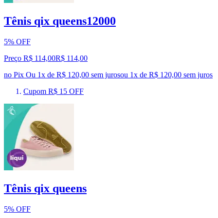
Tênis qix queens12000
5% OFF
Preço R$ 114,00
R$
114
,
00
no Pix
Ou 1x de R$ 120,00 sem juros
ou
1
x de
R$ 120,00
sem juros
Cupom R$ 15 OFF
Tênis qix queens
5% OFF