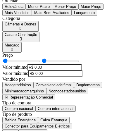
Ordenar
Relevância
Menor Prazo
Menor Preço
Maior Preço
Mais Vendidos
Mais Bem Avaliados
Lançamento
Categoria
Câmeras e Drones
Casa e Construção
Mercado
Preço
Valor mínimo
Valor máximo
Vendido por
Adegathdrinkss
Convenienciadelfimpi
Dogdamorena
Minimercadomarquinho
Nocnocestadosunidos
Rl Representação Comercial
Tipo de compra
Compra nacional
Compra internacional
Tipo de produto
Bebida Energética
Caixa Estanque
Conector para Equipamentos Elétricos