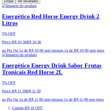
Limpar
Ver resultados
Energético Red Horse Energy Drink 2
Litros
5% OFF
Preço R$ 10,36
R$
10
,
36
no Pix
Ou 1x de R$ 10,90 sem juros
ou
1
x de
R$ 10,90
sem juros
Energético Energy Drink Sabor Frutas
Tropicais Red Horse 2L
5% OFF
Preço R$ 11,39
R$
11
,
39
no Pix
Ou 1x de R$ 11,99 sem juros
ou
1
x de
R$ 11,99
sem juros
Cupom R$ 10 OFF