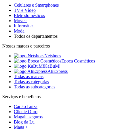
Celulares e Smartphones
TV e Vídeo
Eletrodomésticos
Móveis
Informática
Moda
Todos os departamentos
Nossas marcas e parceiros
Netshoes
Epoca Cosméticos
KaBuM!
AliExpress
Todas as marcas
Todas as categorias
Todas as subcategorias
Serviços e benefícios
Cartão Luiza
Cliente Ouro
Magalu seguros
Blog da Lu
Maga +