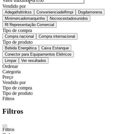
Valor máximo
Vendido por
Adegathdrinkss
Convenienciadelfimpi
Dogdamorena
Minimercadomarquinho
Nocnocestadosunidos
Rl Representação Comercial
Tipo de compra
Compra nacional
Compra internacional
Tipo de produto
Bebida Energética
Caixa Estanque
Conector para Equipamentos Elétricos
Limpar
Ver resultados
Ordenar
Categoria
Preço
Vendido por
Tipo de compra
Tipo de produto
Filtros
Filtros
Filtros