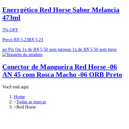
Enerrgético Red Horse Sabor Melancia
473ml
5% OFF
Preço R$ 5,23
R$
5
,
23
no Pix
Ou 1x de R$ 5,50 sem juros
ou
1
x de
R$ 5,50
sem juros
Conector de Mangueira Red Horse -06
AN 45 com Rosca Macho -06 ORB Preto
Você está aqui
Home
>
Todas as marcas
>
Red Horse