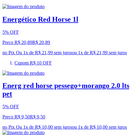
Energético Red Horse 1l
5% OFF
Preço R$ 20,89
R$
20
,
89
no Pix
Ou 1x de R$ 21,99 sem juros
ou
1
x de
R$ 21,99
sem juros
Cupom R$ 10 OFF
Energ red horse pessego+morango 2.0 lts
pet
5% OFF
Preço R$ 9,50
R$
9
,
50
no Pix
Ou 1x de R$ 10,00 sem juros
ou
1
x de
R$ 10,00
sem juros