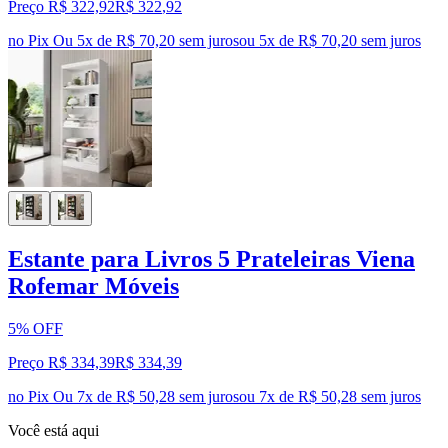
Preço R$ 322,92
R$
322
,
92
no Pix
Ou 5x de R$ 70,20 sem juros
ou
5
x de
R$ 70,20
sem juros
Estante para Livros 5 Prateleiras Viena
Rofemar Móveis
5% OFF
Preço R$ 334,39
R$
334
,
39
no Pix
Ou 7x de R$ 50,28 sem juros
ou
7
x de
R$ 50,28
sem juros
Você está aqui