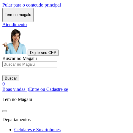
Pular para o conteudo principal
Tem no magalu
Atendimento
Digite seu CEP
Buscar no Magalu
Buscar
0
Boas vindas :)
Entre ou Cadastre-se
Tem no Magalu
Departamentos
Celulares e Smartphones