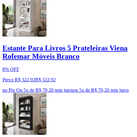
Estante Para Livros 5 Prateleiras Viena
Rofemar Móveis Branco
8% OFF
Preço R$ 322,92
R$
322
,
92
no Pix
Ou 5x de R$ 70,20 sem juros
ou
5
x de
R$ 70,20
sem juros