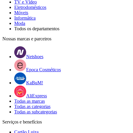
TV e Vídeo
Eletrodomésticos
Móveis
Informática
Moda
Todos os departamentos
Nossas marcas e parceiros
Netshoes
Epoca Cosméticos
KaBuM!
AliExpress
Todas as marcas
Todas as categorias
Todas as subcategorias
Serviços e benefícios
Cartão Luiza