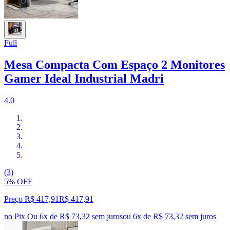
Full
Mesa Compacta Com Espaço 2 Monitores
Gamer Ideal Industrial Madri
4.0
(3)
5% OFF
Preço R$ 417,91
R$
417
,
91
no Pix
Ou 6x de R$ 73,32 sem juros
ou
6
x de
R$ 73,32
sem juros