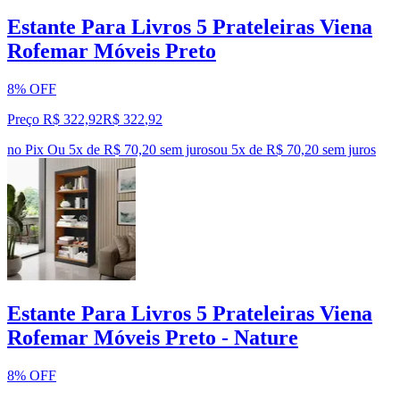
Estante Para Livros 5 Prateleiras Viena
Rofemar Móveis Preto
8% OFF
Preço R$ 322,92
R$
322
,
92
no Pix
Ou 5x de R$ 70,20 sem juros
ou
5
x de
R$ 70,20
sem juros
Estante Para Livros 5 Prateleiras Viena
Rofemar Móveis Preto - Nature
8% OFF