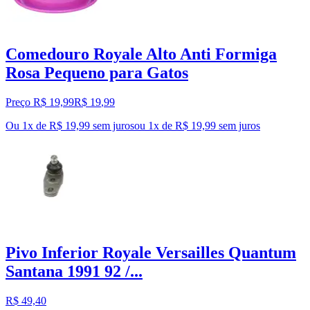
Comedouro Royale Alto Anti Formiga
Rosa Pequeno para Gatos
Preço R$ 19,99
R$
19
,
99
Ou 1x de R$ 19,99 sem juros
ou
1
x de
R$ 19,99
sem juros
Pivo Inferior Royale Versailles Quantum
Santana 1991 92 /...
R$ 49,40