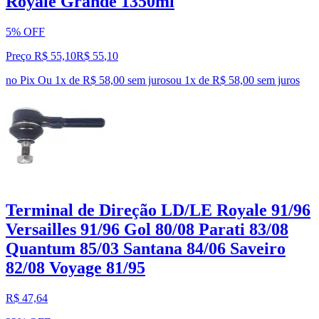
Royale Grande 1350ml
5% OFF
Preço R$ 55,10
R$
55
,
10
no Pix
Ou 1x de R$ 58,00 sem juros
ou
1
x de
R$ 58,00
sem juros
Terminal de Direção LD/LE Royale 91/96
Versailles 91/96 Gol 80/08 Parati 83/08
Quantum 85/03 Santana 84/06 Saveiro
82/08 Voyage 81/95
R$ 47,64