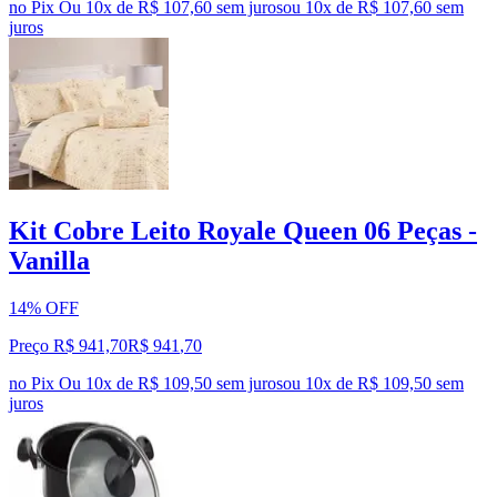
no Pix
Ou 10x de R$ 107,60 sem juros
ou
10
x de
R$ 107,60
sem
juros
Kit Cobre Leito Royale Queen 06 Peças -
Vanilla
14% OFF
Preço R$ 941,70
R$
941
,
70
no Pix
Ou 10x de R$ 109,50 sem juros
ou
10
x de
R$ 109,50
sem
juros