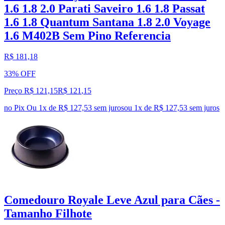
1.6 1.8 2.0 Parati Saveiro 1.6 1.8 Passat
1.6 1.8 Quantum Santana 1.8 2.0 Voyage
1.6 M402B Sem Pino Referencia
R$ 181,18
33% OFF
Preço R$ 121,15
R$
121
,
15
no Pix
Ou 1x de R$ 127,53 sem juros
ou
1
x de
R$ 127,53
sem juros
Comedouro Royale Leve Azul para Cães -
Tamanho Filhote