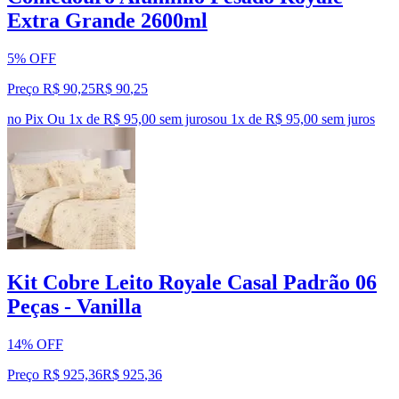
Extra Grande 2600ml
5% OFF
Preço R$ 90,25
R$
90
,
25
no Pix
Ou 1x de R$ 95,00 sem juros
ou
1
x de
R$ 95,00
sem juros
Kit Cobre Leito Royale Casal Padrão 06
Peças - Vanilla
14% OFF
Preço R$ 925,36
R$
925
,
36