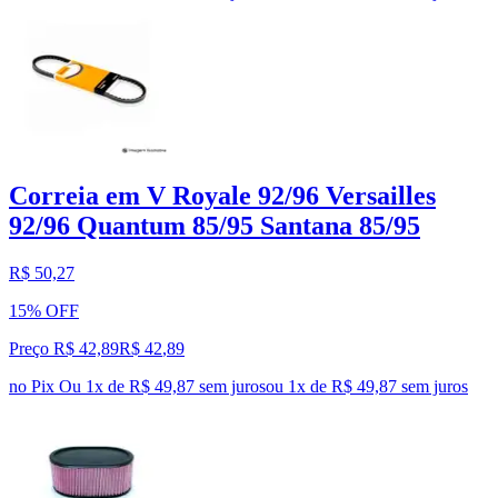
Correia em V Royale 92/96 Versailles
92/96 Quantum 85/95 Santana 85/95
R$ 50,27
15% OFF
Preço R$ 42,89
R$
42
,
89
no Pix
Ou 1x de R$ 49,87 sem juros
ou
1
x de
R$ 49,87
sem juros