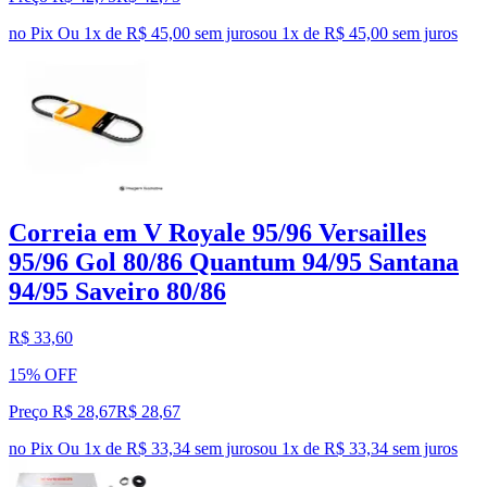
no Pix
Ou 1x de R$ 45,00 sem juros
ou
1
x de
R$ 45,00
sem juros
Correia em V Royale 95/96 Versailles
95/96 Gol 80/86 Quantum 94/95 Santana
94/95 Saveiro 80/86
R$ 33,60
15% OFF
Preço R$ 28,67
R$
28
,
67
no Pix
Ou 1x de R$ 33,34 sem juros
ou
1
x de
R$ 33,34
sem juros