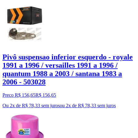
Pivô suspensao inferior esquerdo - royale
1991 a 1996 / versailles 1991 a 1996 /
quantum 1988 a 2003 / santana 1983 a
2006 - 503028
Preço R$ 156,65
R$
156
,
65
Ou 2x de R$ 78,33 sem juros
ou
2
x de
R$ 78,33
sem juros