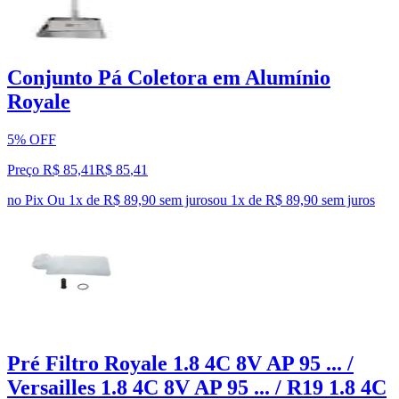
Conjunto Pá Coletora em Alumínio
Royale
5% OFF
Preço R$ 85,41
R$
85
,
41
no Pix
Ou 1x de R$ 89,90 sem juros
ou
1
x de
R$ 89,90
sem juros
Pré Filtro Royale 1.8 4C 8V AP 95 ... /
Versailles 1.8 4C 8V AP 95 ... / R19 1.8 4C