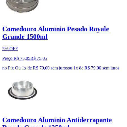
Comedouro Alumínio Pesado Royale
Grande 1500ml
5% OFF
Preço R$ 75,05
R$
75
,
05
no Pix
Ou 1x de R$ 79,00 sem juros
ou
1
x de
R$ 79,00
sem juros
Comedouro Alumínio Antiderrapante