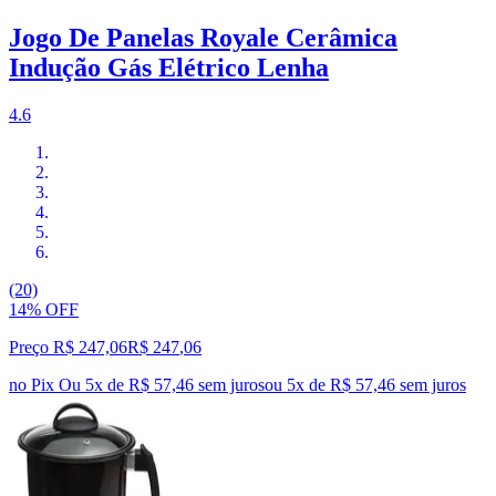
Jogo De Panelas Royale Cerâmica
Indução Gás Elétrico Lenha
4.6
(20)
14% OFF
Preço R$ 247,06
R$
247
,
06
no Pix
Ou 5x de R$ 57,46 sem juros
ou
5
x de
R$ 57,46
sem juros