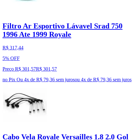
Filtro Ar Esportivo Lávavel Srad 750
1996 Ate 1999 Royale
R$ 317,44
5% OFF
Preço R$ 301,57
R$
301
,
57
no Pix
Ou 4x de R$ 79,36 sem juros
ou
4
x de
R$ 79,36
sem juros
Cabo Vela Royale Versailles 1.8 2.0 Gol