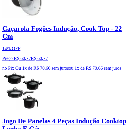
Caçarola Fogões Indução, Cook Top - 22
Cm
14% OFF
Preço R$ 60,77
R$
60
,
77
no Pix
Ou 1x de R$ 70,66 sem juros
ou
1
x de
R$ 70,66
sem juros
Jogo De Panelas 4 Peças Indução Cooktop
Lenha E Gás