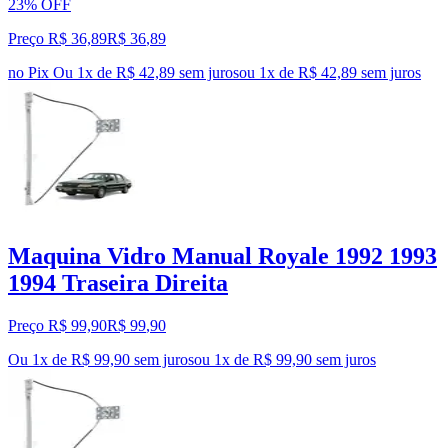
23% OFF
Preço R$ 36,89
R$
36
,
89
no Pix
Ou 1x de R$ 42,89 sem juros
ou
1
x de
R$ 42,89
sem juros
Maquina Vidro Manual Royale 1992 1993
1994 Traseira Direita
Preço R$ 99,90
R$
99
,
90
Ou 1x de R$ 99,90 sem juros
ou
1
x de
R$ 99,90
sem juros