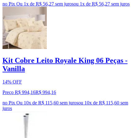
no Pix
Ou 1x de R$ 56,27 sem juros
ou
1
x de
R$ 56,27
sem juros
Kit Cobre Leito Royale King 06 Peças -
Vanilla
14% OFF
Preço R$ 994,16
R$
994
,
16
no Pix
Ou 10x de R$ 115,60 sem juros
ou
10
x de
R$ 115,60
sem
juros