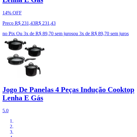
14% OFF
Preço R$ 231,43
R$
231
,
43
no Pix
Ou 3x de R$ 89,70 sem juros
ou
3
x de
R$ 89,70
sem juros
Jogo De Panelas 4 Peças Indução Cooktop
Lenha E Gás
5.0