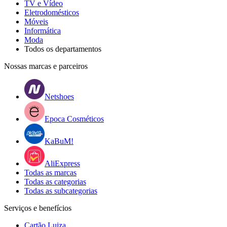
TV e Vídeo
Eletrodomésticos
Móveis
Informática
Moda
Todos os departamentos
Nossas marcas e parceiros
Netshoes
Epoca Cosméticos
KaBuM!
AliExpress
Todas as marcas
Todas as categorias
Todas as subcategorias
Serviços e benefícios
Cartão Luiza