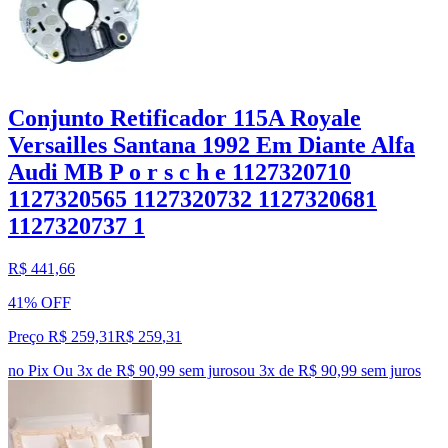
Conjunto Retificador 115A Royale
Versailles Santana 1992 Em Diante Alfa
Audi MB P o r s c h e 1127320710
1127320565 1127320732 1127320681
1127320737 1
R$ 441,66
41% OFF
Preço R$ 259,31
R$
259
,
31
no Pix
Ou 3x de R$ 90,99 sem juros
ou
3
x de
R$ 90,99
sem juros