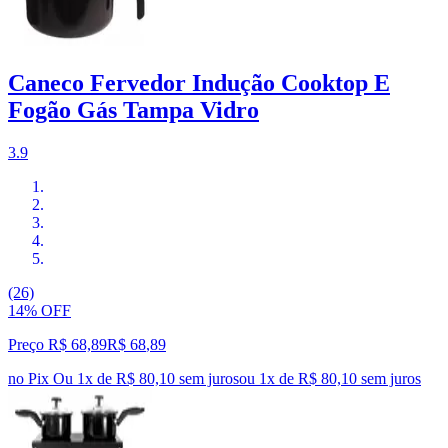
Caneco Fervedor Indução Cooktop E
Fogão Gás Tampa Vidro
3.9
(26)
14% OFF
Preço R$ 68,89
R$
68
,
89
no Pix
Ou 1x de R$ 80,10 sem juros
ou
1
x de
R$ 80,10
sem juros