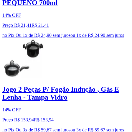
PEQUENO 700ml
14% OFF
Preço R$ 21,41
R$
21
,
41
no Pix
Ou 1x de R$ 24,90 sem juros
ou
1
x de
R$ 24,90
sem juros
Jogo 2 Peças P/ Fogão Indução , Gás E
Lenha - Tampa Vidro
14% OFF
Preço R$ 153,94
R$
153
,
94
no Pix
Ou 3x de R$ 59,67 sem juros
ou
3
x de
R$ 59,67
sem juros