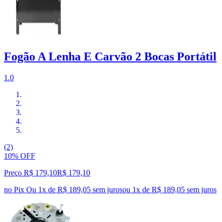
Fogão A Lenha E Carvão 2 Bocas Portátil
1.0
(2)
10% OFF
Preço R$ 179,10
R$
179
,
10
no Pix
Ou 1x de R$ 189,05 sem juros
ou
1
x de
R$ 189,05
sem juros