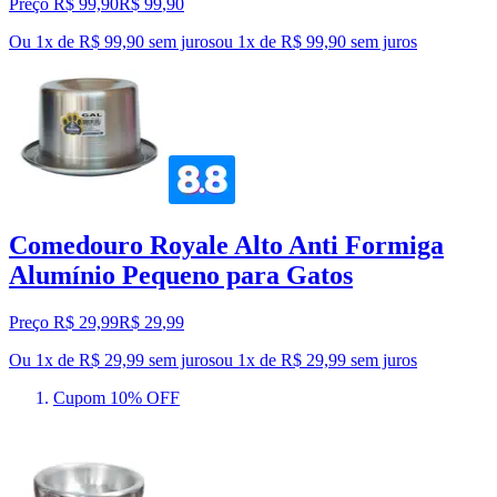
Preço R$ 99,90
R$
99
,
90
Ou 1x de R$ 99,90 sem juros
ou
1
x de
R$ 99,90
sem juros
Comedouro Royale Alto Anti Formiga
Alumínio Pequeno para Gatos
Preço R$ 29,99
R$
29
,
99
Ou 1x de R$ 29,99 sem juros
ou
1
x de
R$ 29,99
sem juros
Cupom 10% OFF