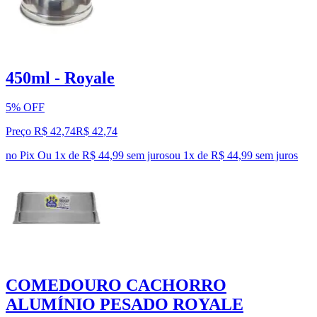
450ml - Royale
5% OFF
Preço R$ 42,74
R$
42
,
74
no Pix
Ou 1x de R$ 44,99 sem juros
ou
1
x de
R$ 44,99
sem juros
COMEDOURO CACHORRO
ALUMÍNIO PESADO ROYALE