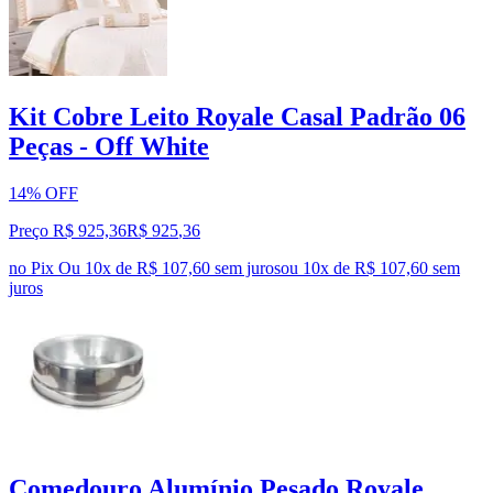
Kit Cobre Leito Royale Casal Padrão 06
Peças - Off White
14% OFF
Preço R$ 925,36
R$
925
,
36
no Pix
Ou 10x de R$ 107,60 sem juros
ou
10
x de
R$ 107,60
sem
juros
Comedouro Alumínio Pesado Royale