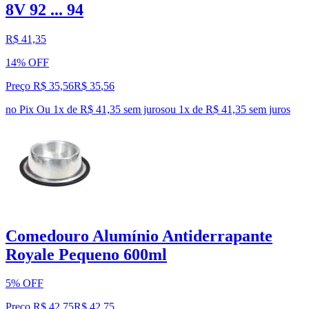
8V 92 ... 94
R$ 41,35
14% OFF
Preço R$ 35,56
R$
35
,
56
no Pix
Ou 1x de R$ 41,35 sem juros
ou
1
x de
R$ 41,35
sem juros
Comedouro Alumínio Antiderrapante
Royale Pequeno 600ml
5% OFF
Preço R$ 42,75
R$
42
,
75