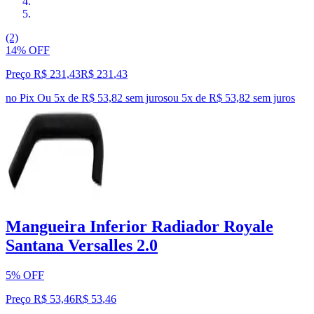
(2)
14% OFF
Preço R$ 231,43
R$
231
,
43
no Pix
Ou 5x de R$ 53,82 sem juros
ou
5
x de
R$ 53,82
sem juros
Mangueira Inferior Radiador Royale
Santana Versalles 2.0
5% OFF
Preço R$ 53,46
R$
53
,
46