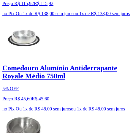
Preço R$ 115,92
R$
115
,
92
no Pix
Ou 1x de R$ 138,00 sem juros
ou
1
x de
R$ 138,00
sem juros
Comedouro Alumínio Antiderrapante
Royale Médio 750ml
5% OFF
Preço R$ 45,60
R$
45
,
60
no Pix
Ou 1x de R$ 48,00 sem juros
ou
1
x de
R$ 48,00
sem juros