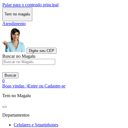
Pular para o conteudo principal
Tem no magalu
Atendimento
Digite seu CEP
Buscar no Magalu
Buscar
0
Boas vindas :)
Entre ou Cadastre-se
Tem no Magalu
Departamentos
Celulares e Smartphones