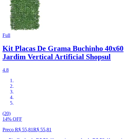
Full
Kit Placas De Grama Buchinho 40x60
Jardim Vertical Artificial Shopsul
4.8
(20)
14% OFF
Preço R$ 55,81
R$
55
,
81