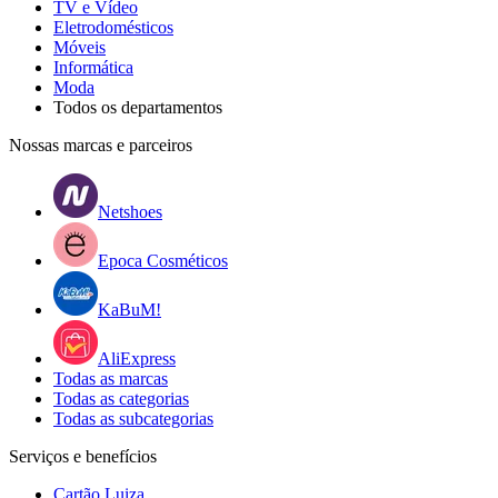
TV e Vídeo
Eletrodomésticos
Móveis
Informática
Moda
Todos os departamentos
Nossas marcas e parceiros
Netshoes
Epoca Cosméticos
KaBuM!
AliExpress
Todas as marcas
Todas as categorias
Todas as subcategorias
Serviços e benefícios
Cartão Luiza