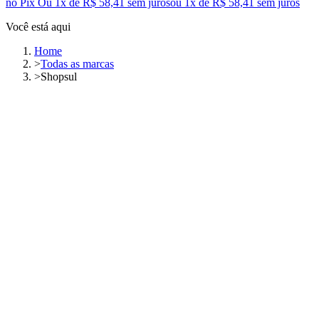
no Pix
Ou 1x de R$ 58,41 sem juros
ou
1
x de
R$ 58,41
sem juros
Você está aqui
Home
>
Todas as marcas
>
Shopsul