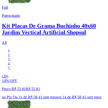
Full
Patrocinado
Kit Placas De Grama Buchinho 40x60
Jardim Vertical Artificial Shopsul
4.8
(20)
14% OFF
Preço R$ 55,81
R$
55
,
81
no Pix
Ou 1x de R$ 58,41 sem juros
ou
1
x de
R$ 58,41
sem juros