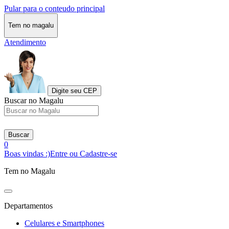
Pular para o conteudo principal
Tem no magalu
Atendimento
Digite seu CEP
Buscar no Magalu
Buscar
0
Boas vindas :)
Entre ou Cadastre-se
Tem no Magalu
Departamentos
Celulares e Smartphones