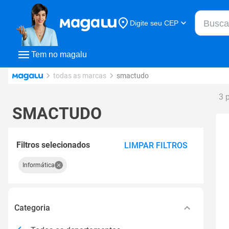
Buscar n
Digite seu CEP
Buscar
Tem no magalu
todas as marcas
smactudo
3 
SMACTUDO
Filtros selecionados
LIMPAR FILTROS
Informática
Categoria