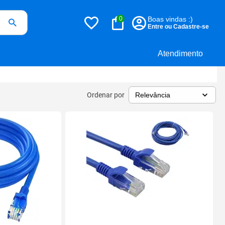
0
Boas vindas :)
Entre ou Cadastre-se
Atendimento
Ordenar por