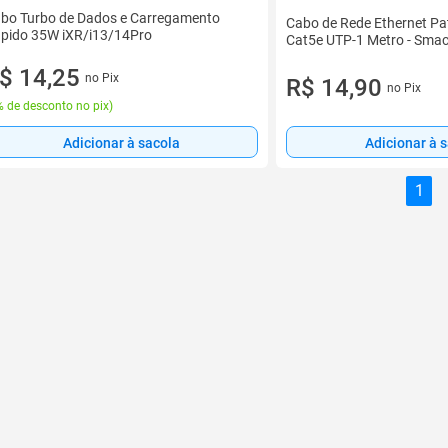
bo Turbo de Dados e Carregamento
Cabo de Rede Ethernet P
pido 35W iXR/i13/14Pro
Cat5e UTP-1 Metro - Sma
$ 14,25
no Pix
R$ 14,90
no Pix
 de desconto no pix
)
Adicionar à 
Adicionar à sacola
1