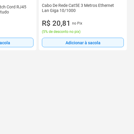
Cabo De Rede Cat5E 3 Metros Ethernet
atch Cord RJ45
Lan Giga 10/1000
ctudo
R$ 20,81
no Pix
(
5% de desconto no pix
)
sacola
Adicionar à sacola