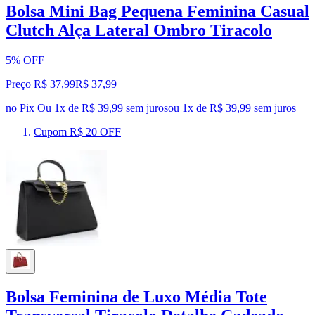
Bolsa Mini Bag Pequena Feminina Casual
Clutch Alça Lateral Ombro Tiracolo
5% OFF
Preço R$ 37,99
R$
37
,
99
no Pix
Ou 1x de R$ 39,99 sem juros
ou
1
x de
R$ 39,99
sem juros
Cupom R$ 20 OFF
Bolsa Feminina de Luxo Média Tote