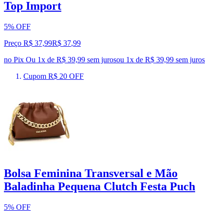
Top Import
5% OFF
Preço R$ 37,99
R$
37
,
99
no Pix
Ou 1x de R$ 39,99 sem juros
ou
1
x de
R$ 39,99
sem juros
Cupom R$ 20 OFF
Bolsa Feminina Transversal e Mão
Baladinha Pequena Clutch Festa Puch
5% OFF