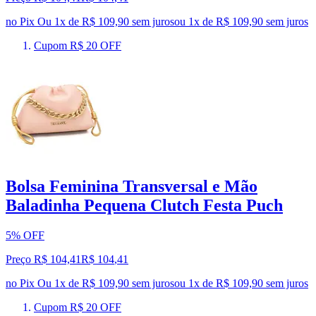
no Pix
Ou 1x de R$ 109,90 sem juros
ou
1
x de
R$ 109,90
sem juros
Cupom R$ 20 OFF
Bolsa Feminina Transversal e Mão
Baladinha Pequena Clutch Festa Puch
5% OFF
Preço R$ 104,41
R$
104
,
41
no Pix
Ou 1x de R$ 109,90 sem juros
ou
1
x de
R$ 109,90
sem juros
Cupom R$ 20 OFF