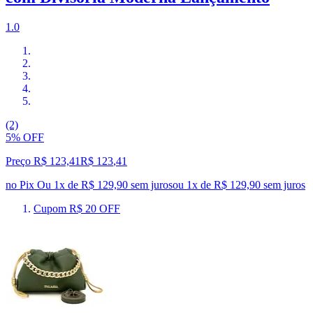
1.0
(2)
5% OFF
Preço R$ 123,41
R$
123
,
41
no Pix
Ou 1x de R$ 129,90 sem juros
ou
1
x de
R$ 129,90
sem juros
Cupom R$ 20 OFF