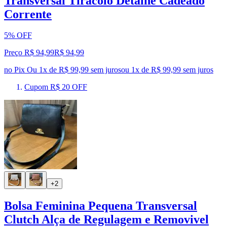
Transversal Tiracolo Detalhe Cadeado
Corrente
5% OFF
Preço R$ 94,99
R$
94
,
99
no Pix
Ou 1x de R$ 99,99 sem juros
ou
1
x de
R$ 99,99
sem juros
Cupom R$ 20 OFF
+2
Bolsa Feminina Pequena Transversal
Clutch Alça de Regulagem e Removivel