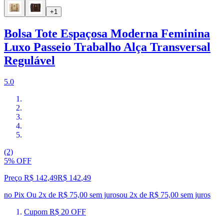
+1
Bolsa Tote Espaçosa Moderna Feminina
Luxo Passeio Trabalho Alça Transversal
Regulável
5.0
(2)
5% OFF
Preço R$ 142,49
R$
142
,
49
no Pix
Ou 2x de R$ 75,00 sem juros
ou
2
x de
R$ 75,00
sem juros
Cupom R$ 20 OFF