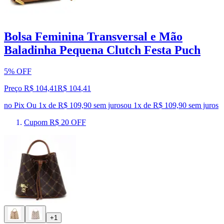
Bolsa Feminina Transversal e Mão
Baladinha Pequena Clutch Festa Puch
5% OFF
Preço R$ 104,41
R$
104
,
41
no Pix
Ou 1x de R$ 109,90 sem juros
ou
1
x de
R$ 109,90
sem juros
Cupom R$ 20 OFF
+1