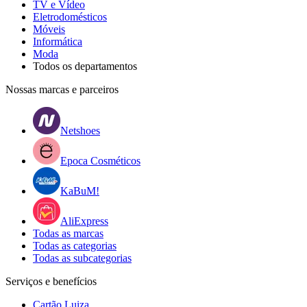
TV e Vídeo
Eletrodomésticos
Móveis
Informática
Moda
Todos os departamentos
Nossas marcas e parceiros
Netshoes
Epoca Cosméticos
KaBuM!
AliExpress
Todas as marcas
Todas as categorias
Todas as subcategorias
Serviços e benefícios
Cartão Luiza