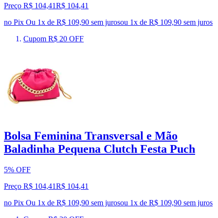
Preço R$ 104,41
R$
104
,
41
no Pix
Ou 1x de R$ 109,90 sem juros
ou
1
x de
R$ 109,90
sem juros
Cupom R$ 20 OFF
Bolsa Feminina Transversal e Mão
Baladinha Pequena Clutch Festa Puch
5% OFF
Preço R$ 104,41
R$
104
,
41
no Pix
Ou 1x de R$ 109,90 sem juros
ou
1
x de
R$ 109,90
sem juros