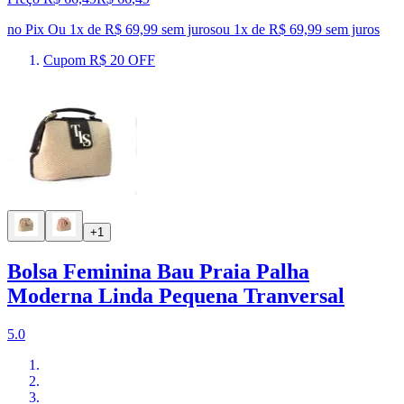
no Pix
Ou 1x de R$ 69,99 sem juros
ou
1
x de
R$ 69,99
sem juros
Cupom R$ 20 OFF
+1
Bolsa Feminina Bau Praia Palha
Moderna Linda Pequena Tranversal
5.0