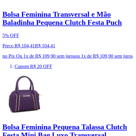
Bolsa Feminina Transversal e Mão
Baladinha Pequena Clutch Festa Puch
5% OFF
Preço R$ 104,41
R$
104
,
41
no Pix
Ou 1x de R$ 109,90 sem juros
ou
1
x de
R$ 109,90
sem juros
Cupom R$ 20 OFF
Bolsa Feminina Pequena Talassa Clutch
Festa Mini Bag Luxo Transversal