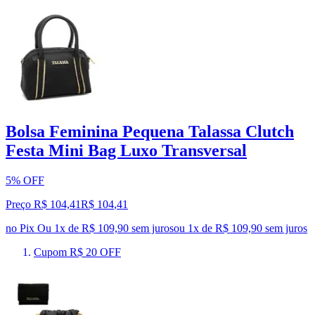
Bolsa Feminina Pequena Talassa Clutch
Festa Mini Bag Luxo Transversal
5% OFF
Preço R$ 104,41
R$
104
,
41
no Pix
Ou 1x de R$ 109,90 sem juros
ou
1
x de
R$ 109,90
sem juros
Cupom R$ 20 OFF