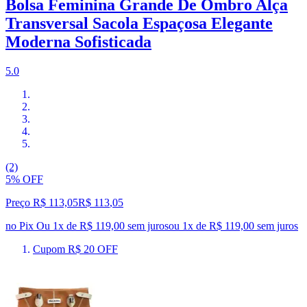
Bolsa Feminina Grande De Ombro Alça
Transversal Sacola Espaçosa Elegante
Moderna Sofisticada
5.0
(2)
5% OFF
Preço R$ 113,05
R$
113
,
05
no Pix
Ou 1x de R$ 119,00 sem juros
ou
1
x de
R$ 119,00
sem juros
Cupom R$ 20 OFF