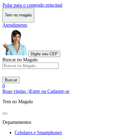
Pular para o conteudo principal
Tem no magalu
Atendimento
Digite seu CEP
Buscar no Magalu
Buscar
0
Boas vindas :)
Entre ou Cadastre-se
Tem no Magalu
Departamentos
Celulares e Smartphones