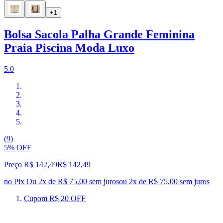
+1
Bolsa Sacola Palha Grande Feminina
Praia Piscina Moda Luxo
5.0
(9)
5% OFF
Preço R$ 142,49
R$
142
,
49
no Pix
Ou 2x de R$ 75,00 sem juros
ou
2
x de
R$ 75,00
sem juros
Cupom R$ 20 OFF