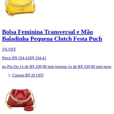
Bolsa Feminina Transversal e Mão
Baladinha Pequena Clutch Festa Puch
5% OFF
Preço R$ 104,41
R$
104
,
41
no Pix
Ou 1x de R$ 109,90 sem juros
ou
1
x de
R$ 109,90
sem juros
Cupom R$ 20 OFF