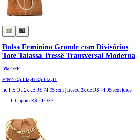
Bolsa Feminina Grande com Divisórias
Tote Talassa Tressê Transversal Moderna
5% OFF
Preço R$ 142,41
R$
142
,
41
no Pix
Ou 2x de R$ 74,95 sem juros
ou
2
x de
R$ 74,95
sem juros
Cupom R$ 20 OFF