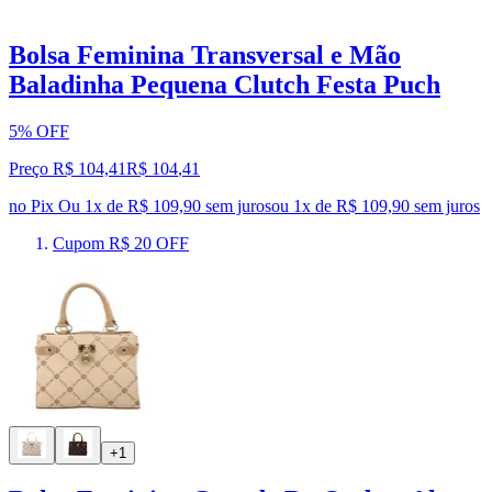
Bolsa Feminina Transversal e Mão
Baladinha Pequena Clutch Festa Puch
5% OFF
Preço R$ 104,41
R$
104
,
41
no Pix
Ou 1x de R$ 109,90 sem juros
ou
1
x de
R$ 109,90
sem juros
Cupom R$ 20 OFF
+1