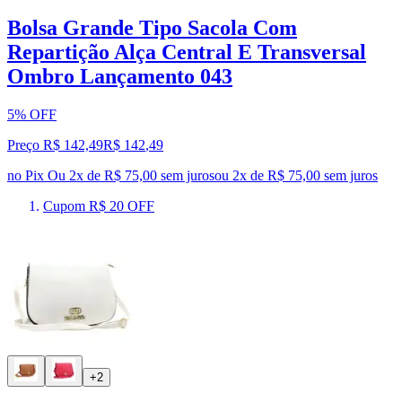
Bolsa Grande Tipo Sacola Com
Repartição Alça Central E Transversal
Ombro Lançamento 043
5% OFF
Preço R$ 142,49
R$
142
,
49
no Pix
Ou 2x de R$ 75,00 sem juros
ou
2
x de
R$ 75,00
sem juros
Cupom R$ 20 OFF
+2