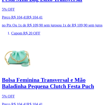
5% OFF
Preço R$ 104,41
R$
104
,
41
no Pix
Ou 1x de R$ 109,90 sem juros
ou
1
x de
R$ 109,90
sem juros
Cupom R$ 20 OFF
Bolsa Feminina Transversal e Mão
Baladinha Pequena Clutch Festa Puch
5% OFF
Preço R$ 104,41
R$
104
,
41