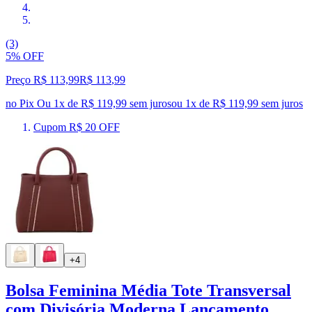
(3)
5% OFF
Preço R$ 113,99
R$
113
,
99
no Pix
Ou 1x de R$ 119,99 sem juros
ou
1
x de
R$ 119,99
sem juros
Cupom R$ 20 OFF
+4
Bolsa Feminina Média Tote Transversal
com Divisória Moderna Lançamento