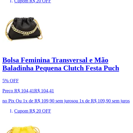
Cupom R$ 20 OFF
Bolsa Feminina Transversal e Mão
Baladinha Pequena Clutch Festa Puch
5% OFF
Preço R$ 104,41
R$
104
,
41
no Pix
Ou 1x de R$ 109,90 sem juros
ou
1
x de
R$ 109,90
sem juros
Cupom R$ 20 OFF