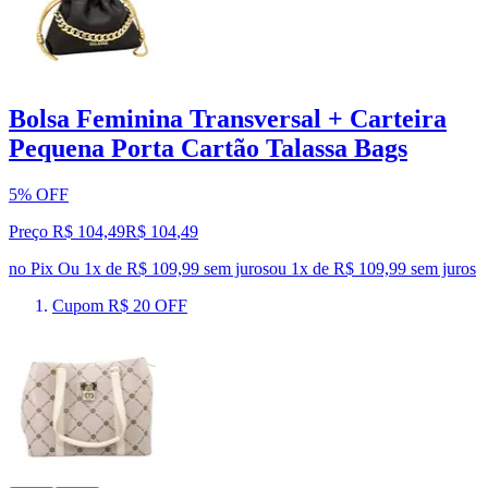
Bolsa Feminina Transversal + Carteira
Pequena Porta Cartão Talassa Bags
5% OFF
Preço R$ 104,49
R$
104
,
49
no Pix
Ou 1x de R$ 109,99 sem juros
ou
1
x de
R$ 109,99
sem juros
Cupom R$ 20 OFF