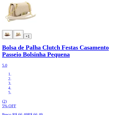
+1
Bolsa de Palha Clutch Festas Casamento
Passeio Bolsinha Pequena
5.0
(2)
5% OFF
Preço R$ 66,49
R$
66
,
49