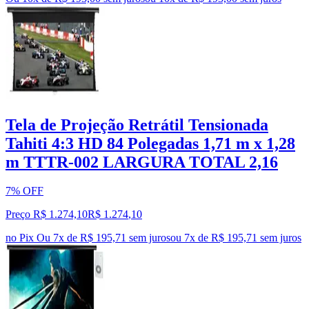
Tela de Projeção Retrátil Tensionada
Tahiti 4:3 HD 84 Polegadas 1,71 m x 1,28
m TTTR-002 LARGURA TOTAL 2,16
7% OFF
Preço R$ 1.274,10
R$
1.274
,
10
no Pix
Ou 7x de R$ 195,71 sem juros
ou
7
x de
R$ 195,71
sem juros