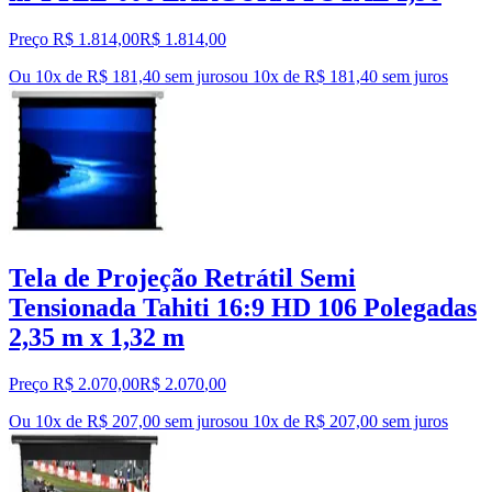
Preço R$ 1.814,00
R$
1.814
,
00
Ou 10x de R$ 181,40 sem juros
ou
10
x de
R$ 181,40
sem juros
Tela de Projeção Retrátil Semi
Tensionada Tahiti 16:9 HD 106 Polegadas
2,35 m x 1,32 m
Preço R$ 2.070,00
R$
2.070
,
00
Ou 10x de R$ 207,00 sem juros
ou
10
x de
R$ 207,00
sem juros