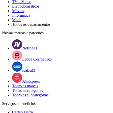
TV e Vídeo
Eletrodomésticos
Móveis
Informática
Moda
Todos os departamentos
Nossas marcas e parceiros
Netshoes
Epoca Cosméticos
KaBuM!
AliExpress
Todas as marcas
Todas as categorias
Todas as subcategorias
Serviços e benefícios
Cartão Luiza