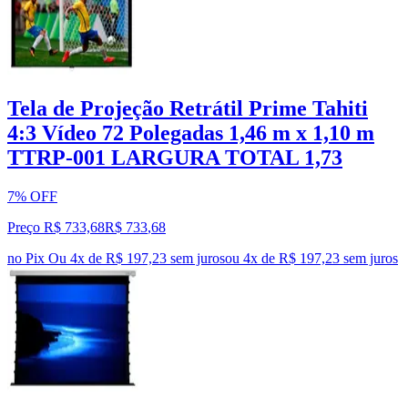
Tela de Projeção Retrátil Prime Tahiti
4:3 Vídeo 72 Polegadas 1,46 m x 1,10 m
TTRP-001 LARGURA TOTAL 1,73
7% OFF
Preço R$ 733,68
R$
733
,
68
no Pix
Ou 4x de R$ 197,23 sem juros
ou
4
x de
R$ 197,23
sem juros