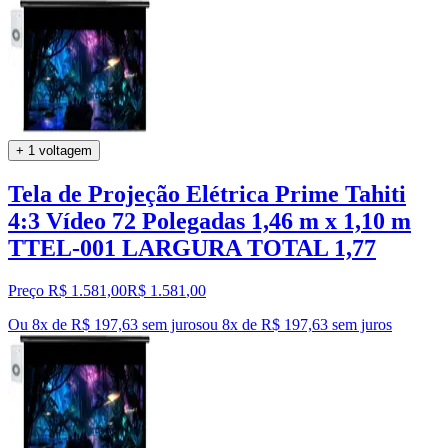
+ 1 voltagem
Tela de Projeção Elétrica Prime Tahiti
4:3 Vídeo 72 Polegadas 1,46 m x 1,10 m
TTEL-001 LARGURA TOTAL 1,77
Preço R$ 1.581,00
R$
1.581
,
00
Ou 8x de R$ 197,63 sem juros
ou
8
x de
R$ 197,63
sem juros