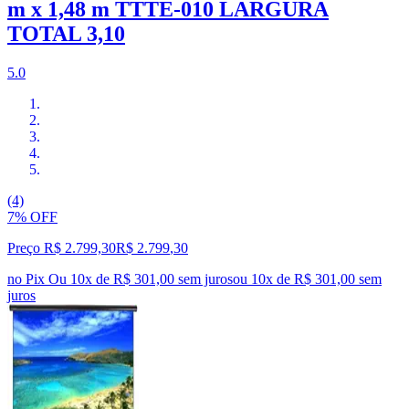
m x 1,48 m TTTE-010 LARGURA
TOTAL 3,10
5.0
(4)
7% OFF
Preço R$ 2.799,30
R$
2.799
,
30
no Pix
Ou 10x de R$ 301,00 sem juros
ou
10
x de
R$ 301,00
sem
juros