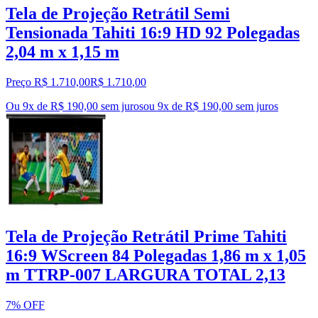
Tela de Projeção Retrátil Semi
Tensionada Tahiti 16:9 HD 92 Polegadas
2,04 m x 1,15 m
Preço R$ 1.710,00
R$
1.710
,
00
Ou 9x de R$ 190,00 sem juros
ou
9
x de
R$ 190,00
sem juros
Tela de Projeção Retrátil Prime Tahiti
16:9 WScreen 84 Polegadas 1,86 m x 1,05
m TTRP-007 LARGURA TOTAL 2,13
7% OFF