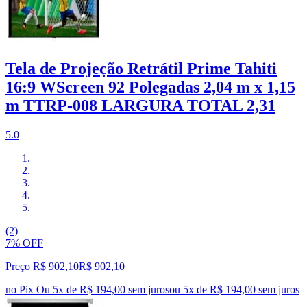
Tela de Projeção Retrátil Prime Tahiti
16:9 WScreen 92 Polegadas 2,04 m x 1,15
m TTRP-008 LARGURA TOTAL 2,31
5.0
(2)
7% OFF
Preço R$ 902,10
R$
902
,
10
no Pix
Ou 5x de R$ 194,00 sem juros
ou
5
x de
R$ 194,00
sem juros