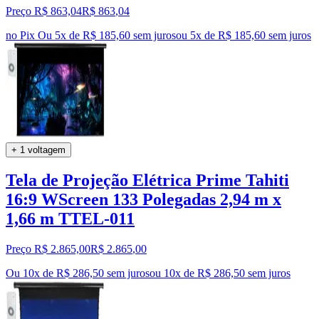
Preço R$ 863,04
R$
863
,
04
no Pix
Ou 5x de R$ 185,60 sem juros
ou
5
x de
R$ 185,60
sem juros
+ 1 voltagem
Tela de Projeção Elétrica Prime Tahiti
16:9 WScreen 133 Polegadas 2,94 m x
1,66 m TTEL-011
Preço R$ 2.865,00
R$
2.865
,
00
Ou 10x de R$ 286,50 sem juros
ou
10
x de
R$ 286,50
sem juros