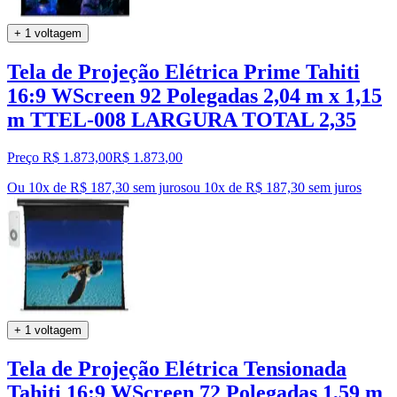
+ 1 voltagem
Tela de Projeção Elétrica Prime Tahiti
16:9 WScreen 92 Polegadas 2,04 m x 1,15
m TTEL-008 LARGURA TOTAL 2,35
Preço R$ 1.873,00
R$
1.873
,
00
Ou 10x de R$ 187,30 sem juros
ou
10
x de
R$ 187,30
sem juros
+ 1 voltagem
Tela de Projeção Elétrica Tensionada
Tahiti 16:9 WScreen 72 Polegadas 1,59 m