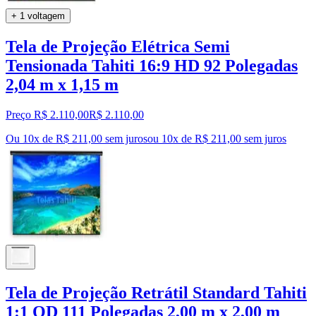
+ 1 voltagem
Tela de Projeção Elétrica Semi
Tensionada Tahiti 16:9 HD 92 Polegadas
2,04 m x 1,15 m
Preço R$ 2.110,00
R$
2.110
,
00
Ou 10x de R$ 211,00 sem juros
ou
10
x de
R$ 211,00
sem juros
Tela de Projeção Retrátil Standard Tahiti
1:1 QD 111 Polegadas 2,00 m x 2,00 m