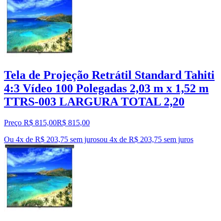
Tela de Projeção Retrátil Standard Tahiti
4:3 Vídeo 100 Polegadas 2,03 m x 1,52 m
TTRS-003 LARGURA TOTAL 2,20
Preço R$ 815,00
R$
815
,
00
Ou 4x de R$ 203,75 sem juros
ou
4
x de
R$ 203,75
sem juros