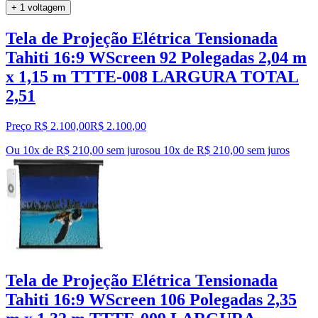
+ 1 voltagem
Tela de Projeção Elétrica Tensionada
Tahiti 16:9 WScreen 92 Polegadas 2,04 m
x 1,15 m TTTE-008 LARGURA TOTAL
2,51
Preço R$ 2.100,00
R$
2.100
,
00
Ou 10x de R$ 210,00 sem juros
ou
10
x de
R$ 210,00
sem juros
Tela de Projeção Elétrica Tensionada
Tahiti 16:9 WScreen 106 Polegadas 2,35