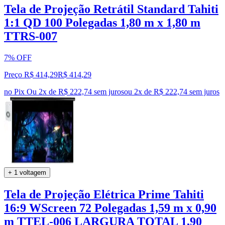
Tela de Projeção Retrátil Standard Tahiti
1:1 QD 100 Polegadas 1,80 m x 1,80 m
TTRS-007
7% OFF
Preço R$ 414,29
R$
414
,
29
no Pix
Ou 2x de R$ 222,74 sem juros
ou
2
x de
R$ 222,74
sem juros
+ 1 voltagem
Tela de Projeção Elétrica Prime Tahiti
16:9 WScreen 72 Polegadas 1,59 m x 0,90
m TTEL-006 LARGURA TOTAL 1,90