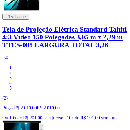
+ 1 voltagem
Tela de Projeção Elétrica Standard Tahiti
4:3 Vídeo 150 Polegadas 3,05 m x 2,29 m
TTES-005 LARGURA TOTAL 3,26
5.0
(2)
Preço R$ 2.010,00
R$
2.010
,
00
Ou 10x de R$ 201,00 sem juros
ou
10
x de
R$ 201,00
sem juros