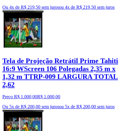
Ou 4x de R$ 219,50 sem juros
ou
4
x de
R$ 219,50
sem juros
Tela de Projeção Retrátil Prime Tahiti
16:9 WScreen 106 Polegadas 2,35 m x
1,32 m TTRP-009 LARGURA TOTAL
2,62
Preço R$ 1.000,00
R$
1.000
,
00
Ou 5x de R$ 200,00 sem juros
ou
5
x de
R$ 200,00
sem juros