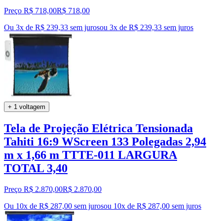
Preço R$ 718,00
R$
718
,
00
Ou 3x de R$ 239,33 sem juros
ou
3
x de
R$ 239,33
sem juros
+ 1 voltagem
Tela de Projeção Elétrica Tensionada
Tahiti 16:9 WScreen 133 Polegadas 2,94
m x 1,66 m TTTE-011 LARGURA
TOTAL 3,40
Preço R$ 2.870,00
R$
2.870
,
00
Ou 10x de R$ 287,00 sem juros
ou
10
x de
R$ 287,00
sem juros