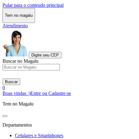
Pular para o conteudo principal
Tem no magalu
Atendimento
Digite seu CEP
Buscar no Magalu
Buscar
0
Boas vindas :)
Entre ou Cadastre-se
Tem no Magalu
Departamentos
Celulares e Smartphones