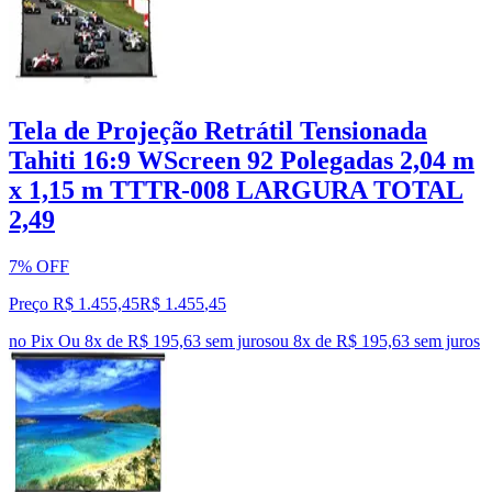
Tela de Projeção Retrátil Tensionada
Tahiti 16:9 WScreen 92 Polegadas 2,04 m
x 1,15 m TTTR-008 LARGURA TOTAL
2,49
7% OFF
Preço R$ 1.455,45
R$
1.455
,
45
no Pix
Ou 8x de R$ 195,63 sem juros
ou
8
x de
R$ 195,63
sem juros