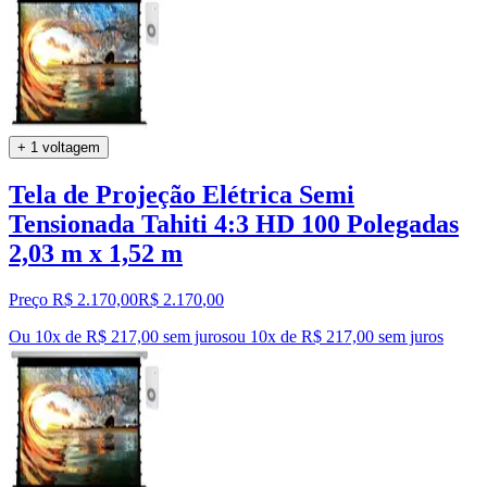
+ 1 voltagem
Tela de Projeção Elétrica Semi
Tensionada Tahiti 4:3 HD 100 Polegadas
2,03 m x 1,52 m
Preço R$ 2.170,00
R$
2.170
,
00
Ou 10x de R$ 217,00 sem juros
ou
10
x de
R$ 217,00
sem juros