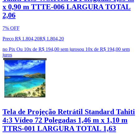
x 0,90 m TTTE-006 LARGURA TOTAL
2,06
7% OFF
Preço R$ 1.804,20
R$
1.804
,
20
no Pix
Ou 10x de R$ 194,00 sem juros
ou
10
x de
R$ 194,00
sem
juros
Tela de Projeção Retrátil Standard Tahiti
4:3 Vídeo 72 Polegadas 1,46 m x 1,10 m
TTRS-001 LARGURA TOTAL 1,63