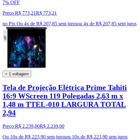
7% OFF
Preço R$ 773,21
R$
773
,
21
no Pix
Ou 4x de R$ 207,85 sem juros
ou
4
x de
R$ 207,85
sem juros
+ 1 voltagem
Tela de Projeção Elétrica Prime Tahiti
16:9 WScreen 119 Polegadas 2,63 m x
1,48 m TTEL-010 LARGURA TOTAL
2,94
Preço R$ 2.239,00
R$
2.239
,
00
Ou 10x de R$ 223,90 sem juros
ou
10
x de
R$ 223,90
sem juros