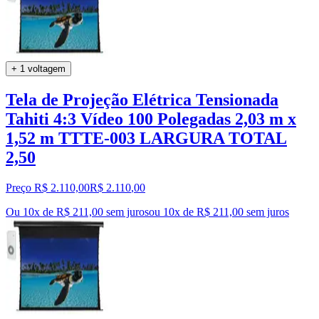
+ 1 voltagem
Tela de Projeção Elétrica Tensionada
Tahiti 4:3 Vídeo 100 Polegadas 2,03 m x
1,52 m TTTE-003 LARGURA TOTAL
2,50
Preço R$ 2.110,00
R$
2.110
,
00
Ou 10x de R$ 211,00 sem juros
ou
10
x de
R$ 211,00
sem juros