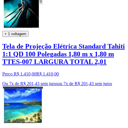
+ 1 voltagem
Tela de Projeção Elétrica Standard Tahiti
1:1 QD 100 Polegadas 1,80 m x 1,80 m
TTES-007 LARGURA TOTAL 2,01
Preço R$ 1.410,00
R$
1.410
,
00
Ou 7x de R$ 201,43 sem juros
ou
7
x de
R$ 201,43
sem juros