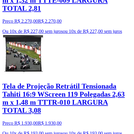
m x 1,32 m TTTE-009 LARGURA
TOTAL 2,81
Preço R$ 2.270,00
R$
2.270
,
00
Ou 10x de R$ 227,00 sem juros
ou
10
x de
R$ 227,00
sem juros
Tela de Projeção Retrátil Tensionada
Tahiti 16:9 WScreen 119 Polegadas 2,63
m x 1,48 m TTTR-010 LARGURA
TOTAL 3,08
Preço R$ 1.930,00
R$
1.930
,
00
Ou 10x de R$ 193,00 sem juros
ou
10
x de
R$ 193,00
sem juros