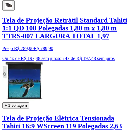
Tela de Projeção Retrátil Standard Tahiti
1:1 QD 100 Polegadas 1,80 m x 1,80 m
TTRS-007 LARGURA TOTAL 1,97
Preço R$ 789,90
R$
789
,
90
Ou 4x de R$ 197,48 sem juros
ou
4
x de
R$ 197,48
sem juros
+ 1 voltagem
Tela de Projeção Elétrica Tensionada
Tahiti 16:9 WScreen 119 Polegadas 2,63