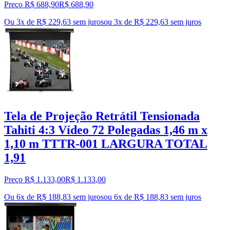
Preço R$ 688,90
R$
688
,
90
Ou 3x de R$ 229,63 sem juros
ou
3
x de
R$ 229,63
sem juros
Tela de Projeção Retrátil Tensionada
Tahiti 4:3 Vídeo 72 Polegadas 1,46 m x
1,10 m TTTR-001 LARGURA TOTAL
1,91
Preço R$ 1.133,00
R$
1.133
,
00
Ou 6x de R$ 188,83 sem juros
ou
6
x de
R$ 188,83
sem juros