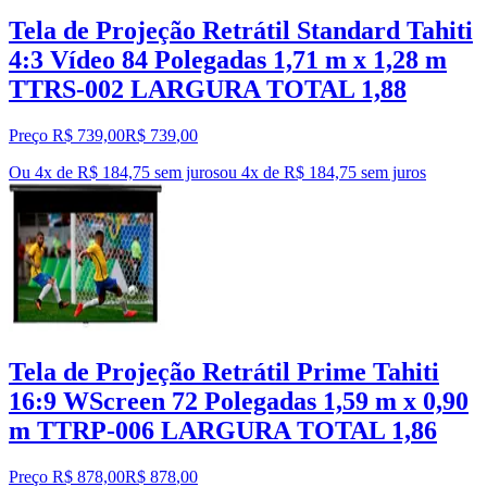
Tela de Projeção Retrátil Standard Tahiti
4:3 Vídeo 84 Polegadas 1,71 m x 1,28 m
TTRS-002 LARGURA TOTAL 1,88
Preço R$ 739,00
R$
739
,
00
Ou 4x de R$ 184,75 sem juros
ou
4
x de
R$ 184,75
sem juros
Tela de Projeção Retrátil Prime Tahiti
16:9 WScreen 72 Polegadas 1,59 m x 0,90
m TTRP-006 LARGURA TOTAL 1,86
Preço R$ 878,00
R$
878
,
00