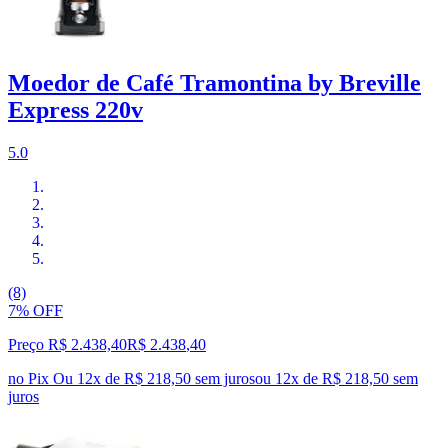
Moedor de Café Tramontina by Breville
Express 220v
5.0
(8)
7% OFF
Preço R$ 2.438,40
R$
2.438
,
40
no Pix
Ou 12x de R$ 218,50 sem juros
ou
12
x de
R$ 218,50
sem
juros