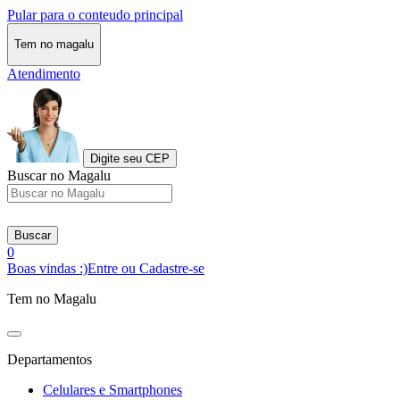
Pular para o conteudo principal
Tem no magalu
Atendimento
Digite seu CEP
Buscar no Magalu
Buscar
0
Boas vindas :)
Entre ou Cadastre-se
Tem no Magalu
Departamentos
Celulares e Smartphones