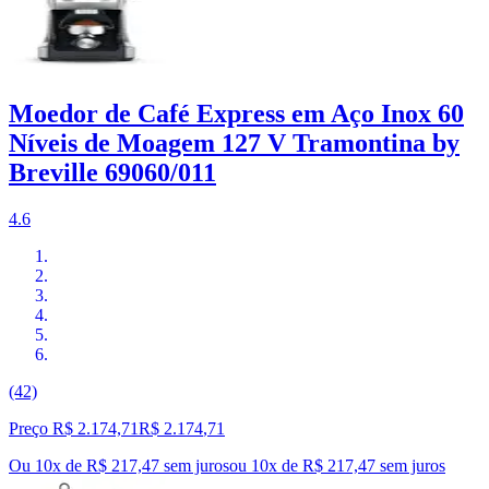
Moedor de Café Express em Aço Inox 60
Níveis de Moagem 127 V Tramontina by
Breville 69060/011
4.6
(42)
Preço R$ 2.174,71
R$
2.174
,
71
Ou 10x de R$ 217,47 sem juros
ou
10
x de
R$ 217,47
sem juros