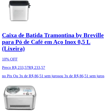
Caixa de Batida Tramontina by Breville
para Pó de Café em Aço Inox 0,5 L
(Lixeira)
10% OFF
Preço R$ 233,57
R$
233
,
57
no Pix
Ou 3x de R$ 86,51 sem juros
ou
3
x de
R$ 86,51
sem juros