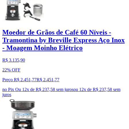
Moedor de Grãos de Café 60 Níveis -
Tramontina by Breville Express Aço Inox
- Moagem Moinho Elétrico
R$ 3.135,90
22% OFF
Preço R$ 2.451,77
R$
2.451
,
77
no Pix
Ou 12x de R$ 237,58 sem juros
ou
12
x de
R$ 237,58
sem
juros