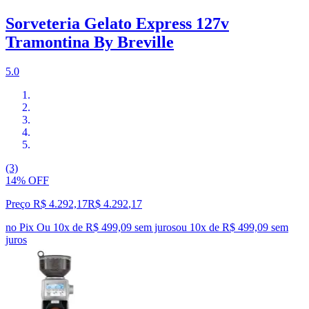
Sorveteria Gelato Express 127v
Tramontina By Breville
5.0
(3)
14% OFF
Preço R$ 4.292,17
R$
4.292
,
17
no Pix
Ou 10x de R$ 499,09 sem juros
ou
10
x de
R$ 499,09
sem
juros