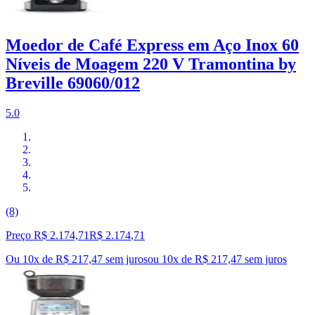
Moedor de Café Express em Aço Inox 60
Níveis de Moagem 220 V Tramontina by
Breville 69060/012
5.0
(8)
Preço R$ 2.174,71
R$
2.174
,
71
Ou 10x de R$ 217,47 sem juros
ou
10
x de
R$ 217,47
sem juros