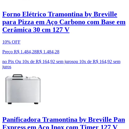
Forno Elétrico Tramontina by Breville
para Pizza em Aço Carbono com Base em
Cerâmica 30 cm 127 V
10% OFF
Preço R$ 1.484,28
R$
1.484
,
28
no Pix
Ou 10x de R$ 164,92 sem juros
ou
10
x de
R$ 164,92
sem
juros
Panificadora Tramontina by Breville Pan
Express em Aço Inox com Timer 127 V