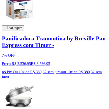
+ 1 voltagem
Panificadora Tramontina by Breville Pan
Express com Timer -
7% OFF
Preço R$ 3.536,95
R$
3.536
,
95
no Pix
Ou 10x de R$ 380,32 sem juros
ou
10
x de
R$ 380,32
sem
juros