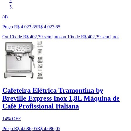
(4)
Preço R$ 4.023,85
R$
4.023
,
85
Ou 10x de R$ 402,39 sem juros
ou
10
x de
R$ 402,39
sem juros
Cafeteira Elétrica Tramontina by
Breville Express Inox 1,8L Máquina de
Café Profissional Italiana
14% OFF
Preço R$ 4.686,05
R$
4.686
,
05