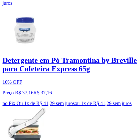
juros
Detergente em Pó Tramontina by Breville
para Cafeteira Express 65g
10% OFF
Preço R$ 37,16
R$
37
,
16
no Pix
Ou 1x de R$ 41,29 sem juros
ou
1
x de
R$ 41,29
sem juros