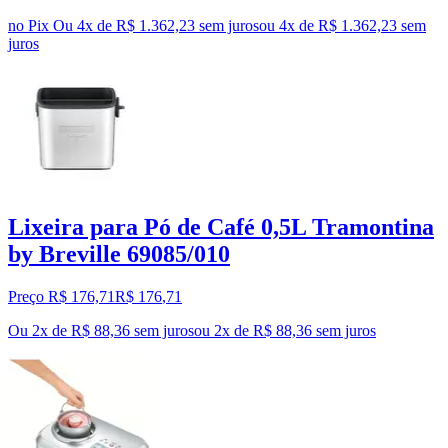
no Pix
Ou 4x de R$ 1.362,23 sem juros
ou
4
x de
R$ 1.362,23
sem
juros
Lixeira para Pó de Café 0,5L Tramontina
by Breville 69085/010
Preço R$ 176,71
R$
176
,
71
Ou 2x de R$ 88,36 sem juros
ou
2
x de
R$ 88,36
sem juros