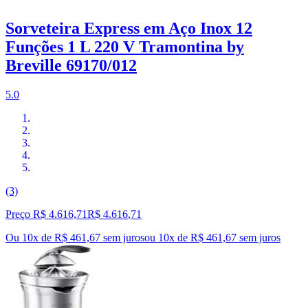
Sorveteira Express em Aço Inox 12
Funções 1 L 220 V Tramontina by
Breville 69170/012
5.0
(3)
Preço R$ 4.616,71
R$
4.616
,
71
Ou 10x de R$ 461,67 sem juros
ou
10
x de
R$ 461,67
sem juros