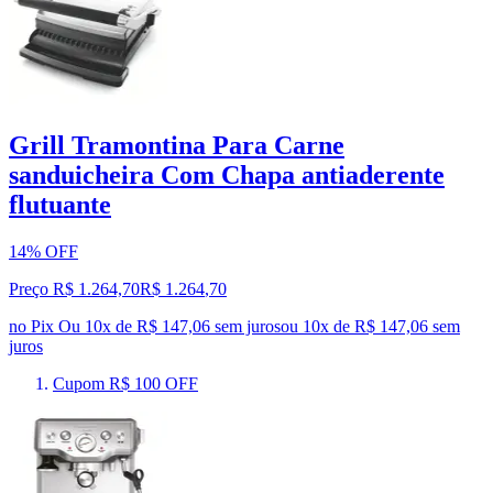
Grill Tramontina Para Carne
sanduicheira Com Chapa antiaderente
flutuante
14% OFF
Preço R$ 1.264,70
R$
1.264
,
70
no Pix
Ou 10x de R$ 147,06 sem juros
ou
10
x de
R$ 147,06
sem
juros
Cupom R$ 100 OFF