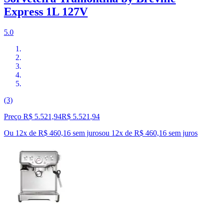
Express 1L 127V
5.0
(3)
Preço R$ 5.521,94
R$
5.521
,
94
Ou 12x de R$ 460,16 sem juros
ou
12
x de
R$ 460,16
sem juros