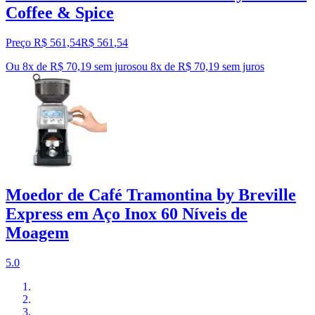
Coffee & Spice
Preço R$ 561,54
R$
561
,
54
Ou 8x de R$ 70,19 sem juros
ou
8
x de
R$ 70,19
sem juros
Moedor de Café Tramontina by Breville
Express em Aço Inox 60 Níveis de
Moagem
5.0