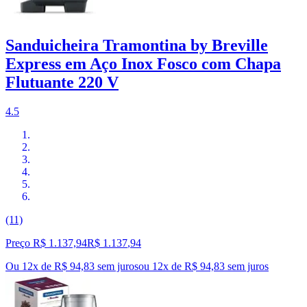
Sanduicheira Tramontina by Breville
Express em Aço Inox Fosco com Chapa
Flutuante 220 V
4.5
(11)
Preço R$ 1.137,94
R$
1.137
,
94
Ou 12x de R$ 94,83 sem juros
ou
12
x de
R$ 94,83
sem juros