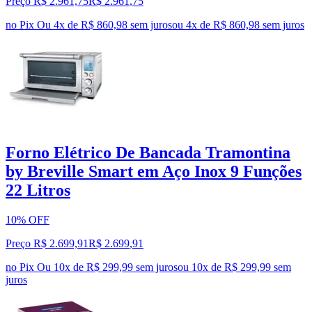
Preço R$ 2.961,75
R$
2.961
,
75
no Pix
Ou 4x de R$ 860,98 sem juros
ou
4
x de
R$ 860,98
sem juros
Forno Elétrico De Bancada Tramontina
by Breville Smart em Aço Inox 9 Funções
22 Litros
10% OFF
Preço R$ 2.699,91
R$
2.699
,
91
no Pix
Ou 10x de R$ 299,99 sem juros
ou
10
x de
R$ 299,99
sem
juros