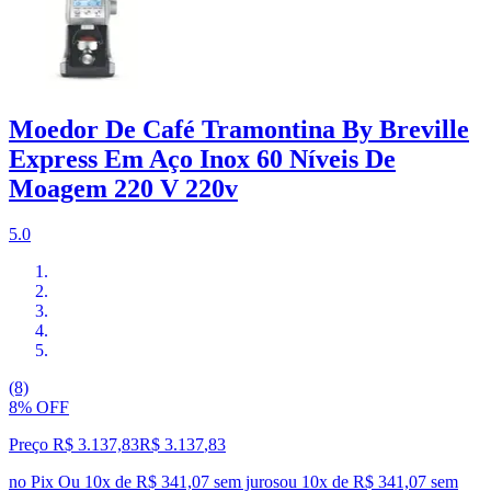
Moedor De Café Tramontina By Breville
Express Em Aço Inox 60 Níveis De
Moagem 220 V 220v
5.0
(8)
8% OFF
Preço R$ 3.137,83
R$
3.137
,
83
no Pix
Ou 10x de R$ 341,07 sem juros
ou
10
x de
R$ 341,07
sem