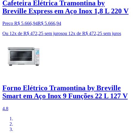
Cafeteira Elétrica Tramontina by
Breville Express em Aço Inox 1,8 L 220 V
Preço R$ 5.666,94
R$
5.666
,
94
Ou 12x de R$ 472,25 sem juros
ou
12
x de
R$ 472,25
sem juros
Forno Elétrico Tramontina by Breville
Smart em Aço Inox 9 Funções 22 L 127 V
4.8