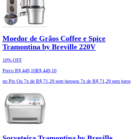
Moedor de Grãos Coffee e Spice
Tramontina by Breville 220V
10% OFF
Preço R$ 449,10
R$
449
,
10
no Pix
Ou 7x de R$ 71,29 sem juros
ou
7
x de
R$ 71,29
sem juros
Sorveteira Tramontina by Breville