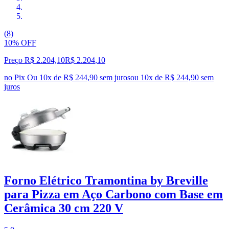
(8)
10% OFF
Preço R$ 2.204,10
R$
2.204
,
10
no Pix
Ou 10x de R$ 244,90 sem juros
ou
10
x de
R$ 244,90
sem
juros
Forno Elétrico Tramontina by Breville
para Pizza em Aço Carbono com Base em
Cerâmica 30 cm 220 V