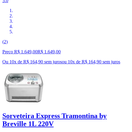
5.0
(2)
Preço R$ 1.649,00
R$
1.649
,
00
Ou 10x de R$ 164,90 sem juros
ou
10
x de
R$ 164,90
sem juros
Sorveteira Express Tramontina by
Breville 1L 220V