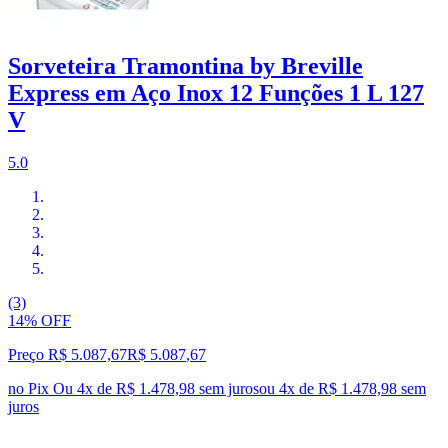
Sorveteira Tramontina by Breville
Express em Aço Inox 12 Funções 1 L 127
V
5.0
(3)
14% OFF
Preço R$ 5.087,67
R$
5.087
,
67
no Pix
Ou 4x de R$ 1.478,98 sem juros
ou
4
x de
R$ 1.478,98
sem
juros