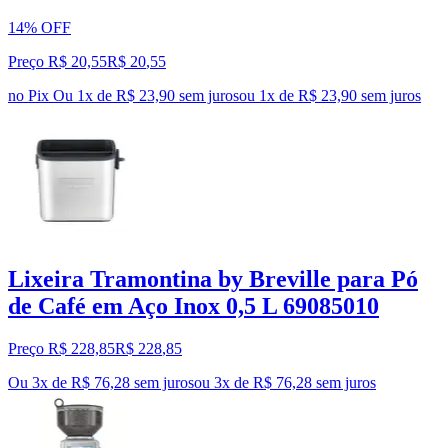
14% OFF
Preço R$ 20,55
R$
20
,
55
no Pix
Ou 1x de R$ 23,90 sem juros
ou
1
x de
R$ 23,90
sem juros
Lixeira Tramontina by Breville para Pó
de Café em Aço Inox 0,5 L 69085010
Preço R$ 228,85
R$
228
,
85
Ou 3x de R$ 76,28 sem juros
ou
3
x de
R$ 76,28
sem juros