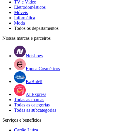
TV e Vídeo
Eletrodomésticos
Móveis
Informática
Moda
Todos os departamentos
Nossas marcas e parceiros
Netshoes
Epoca Cosméticos
KaBuM!
AliExpress
Todas as marcas
Todas as categorias
Todas as subcategorias
Serviços e benefícios
Cartão Luiza