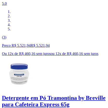
5.0
(3)
Preço R$ 5.521,94
R$
5.521
,
94
Ou 12x de R$ 460,16 sem juros
ou
12
x de
R$ 460,16
sem juros
Detergente em Pó Tramontina by Breville
para Cafeteira Express 65g