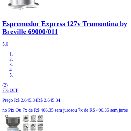
Espremedor Express 127v Tramontina by
Breville 69000/011
5.0
(2)
7% OFF
Preço R$ 2.645,34
R$
2.645
,
34
no Pix
Ou 7x de R$ 406,35 sem juros
ou
7
x de
R$ 406,35
sem juros