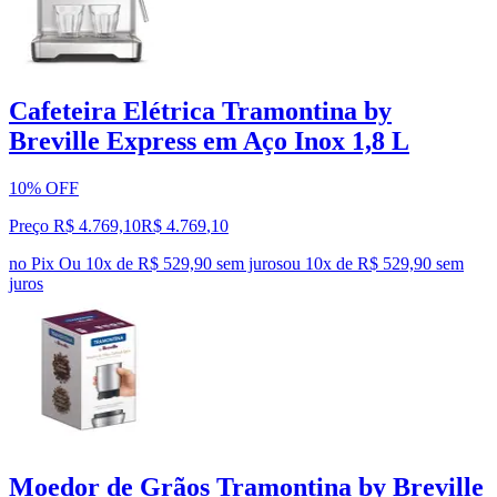
Cafeteira Elétrica Tramontina by
Breville Express em Aço Inox 1,8 L
10% OFF
Preço R$ 4.769,10
R$
4.769
,
10
no Pix
Ou 10x de R$ 529,90 sem juros
ou
10
x de
R$ 529,90
sem
juros
Moedor de Grãos Tramontina by Breville