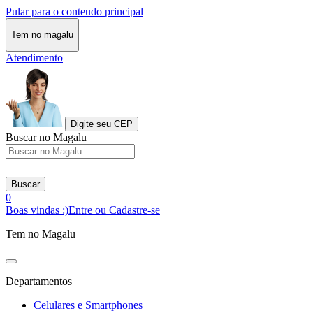
Pular para o conteudo principal
Tem no magalu
Atendimento
Digite seu CEP
Buscar no Magalu
Buscar
0
Boas vindas :)
Entre ou Cadastre-se
Tem no Magalu
Departamentos
Celulares e Smartphones