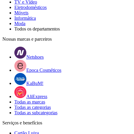
TV e Vídeo
Eletrodomésticos
Móveis
Informática
Moda
Todos os departamentos
Nossas marcas e parceiros
Netshoes
Epoca Cosméticos
KaBuM!
AliExpress
Todas as marcas
Todas as categorias
Todas as subcategorias
Serviços e benefícios
Cartão Luiza