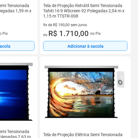
 Semi Tensionada
Tela de Projeção Retrátil Semi Tensionada
legadas 1,59 m x
Tahiti 16:9 WScreen 92 Polegadas 2,04 m x
1,15 m TTSTR-008
9x de R$ 190,00 sem juros
9 vez de R$ 190,00 sem juros
R$ 1.710,00
o Pix
no Pix
ou
sacola
Adicionar à sacola
 Semi Tensionada
Tela de Projeção Elétrica Semi Tensionada
Polegadas 2,63 m