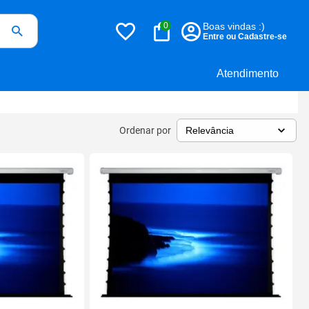
0
Boas vindas :)
Entre ou Cadastre-se
Atendimento
Ordenar por