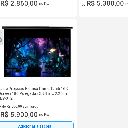
vez de R$ 286,00 sem juros
R$ 2.860,00
10 vez de R$ 530,00 sem juro
R$ 5.300,00
no Pix
n
u
ou
la de Projeção Elétrica Prime Tahiti 16:9
creen 180 Polegadas 3,98 m x 2,25 m
ES-012
x de R$ 590,00 sem juros
vez de R$ 590,00 sem juros
R$ 5.900,00
no Pix
u
Adicionar à sacola