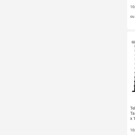
10
10 
o
Te
Ta
x 
10