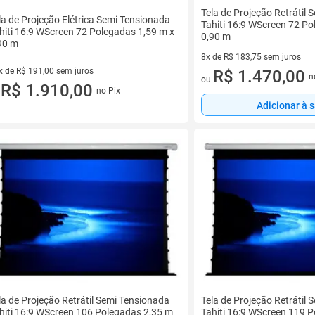
Tela de Projeção Retrátil
la de Projeção Elétrica Semi Tensionada
Tahiti 16:9 WScreen 72 Po
hiti 16:9 WScreen 72 Polegadas 1,59 m x
0,90 m
90 m
8x de R$ 183,75 sem juros
x de R$ 191,00 sem juros
8 vez de R$ 183,75 sem juros
R$ 1.470,00
n
ou
vez de R$ 191,00 sem juros
R$ 1.910,00
no Pix
u
Adicionar à 
la de Projeção Retrátil Semi Tensionada
Tela de Projeção Retrátil
hiti 16:9 WScreen 106 Polegadas 2,35 m
Tahiti 16:9 WScreen 119 