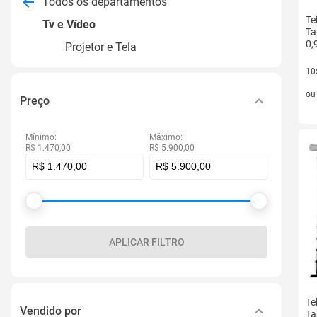
Todos os departamentos
Te
Tv e Vídeo
Ta
0,
Projetor e Tela
10
10 
o
Preço
Mínimo:
Máximo:
R$ 1.470,00
R$ 5.900,00
APLICAR FILTRO
Te
Vendido por
Ta