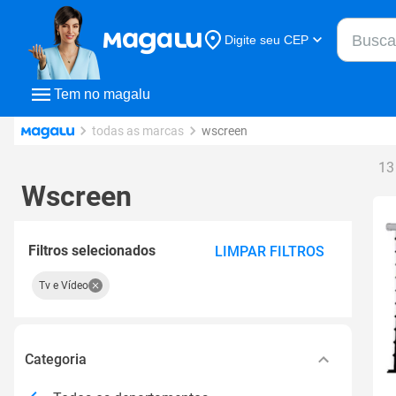
Buscar n
Digite seu CEP
Buscar
Tem no magalu
todas as marcas
wscreen
13
Wscreen
Filtros selecionados
LIMPAR FILTROS
Tv e Vídeo
Categoria