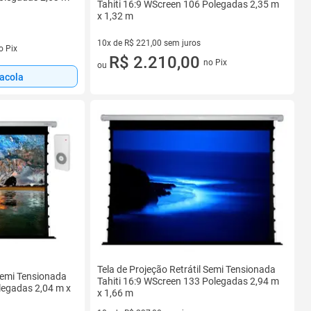
Tahiti 16:9 WScreen 106 Polegadas 2,35 m
x 1,32 m
10x de R$ 221,00 sem juros
s
o Pix
10 vez de R$ 221,00 sem juros
R$ 2.210,00
no Pix
ou
sacola
Tela de Projeção Retrátil Semi Tensionada
 Semi Tensionada
Tahiti 16:9 WScreen 133 Polegadas 2,94 m
legadas 2,04 m x
x 1,66 m