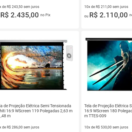
x de R$ 243,50 sem juros
10x de R$ 211,00 sem juros
vez de R$ 243,50 sem juros
R$ 2.435,00
10 vez de R$ 211,00 sem juro
R$ 2.110,00
no Pix
n
u
ou
la de Projeção Elétrica Semi Tensionada
Tela de Projeção Elétrica 
hiti 16:9 WScreen 119 Polegadas 2,63 m
16:9 WScreen 180 Polegad
1,48 m
m TTES-009
x de R$ 286,00 sem juros
10x de R$ 530,00 sem juros