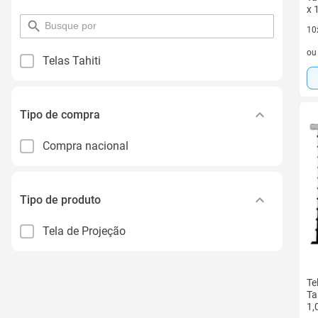
x 
pesquisar
10
por
10 
filtro
o
Telas Tahiti
Tipo de compra
Compra nacional
Tipo de produto
Tela de Projeção
Te
Ta
1,