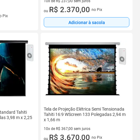
10x de R$ 237,00 sem juros
10 vez de R$ 237,00 sem juros
R$ 2.370,00
no Pix
ou
s
o Pix
Adicionar à sacola
Tela de Projeção Elétrica Semi Tensionada
Standard Tahiti
Tahiti 16:9 WScreen 133 Polegadas 2,94 m
as 3,98 m x 2,25
x 1,66 m
10x de R$ 367,00 sem juros
10 vez de R$ 367,00 sem juros
R$ 3.670,00
no Pix
ou