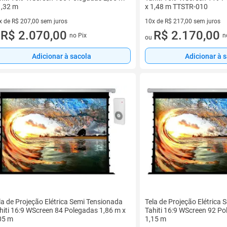
1,32 m
x 1,48 m TTSTR-010
x de R$ 207,00 sem juros
10x de R$ 217,00 sem juros
vez de R$ 207,00 sem juros
R$ 2.070,00
10 vez de R$ 217,00 sem juro
R$ 2.170,00
no Pix
n
u
ou
Adicionar à sacola
Adicionar à 
la de Projeção Elétrica Semi Tensionada
Tela de Projeção Elétrica
hiti 16:9 WScreen 84 Polegadas 1,86 m x
Tahiti 16:9 WScreen 92 Po
05 m
1,15 m