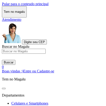
Pular para o conteudo principal
Tem no magalu
Atendimento
Digite seu CEP
Buscar no Magalu
Buscar
0
Boas vindas :)
Entre ou Cadastre-se
Tem no Magalu
Departamentos
Celulares e Smartphones