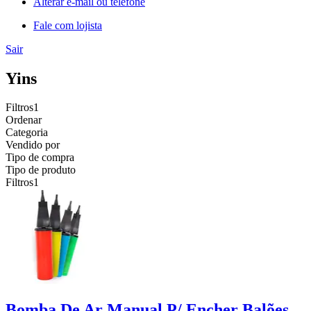
Alterar e-mail ou telefone
Fale com lojista
Sair
Yins
Filtros
1
Ordenar
Categoria
Vendido por
Tipo de compra
Tipo de produto
Filtros
1
Bomba De Ar Manual P/ Encher Balões