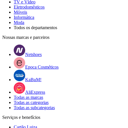
TV e Vídeo
Eletrodomésticos
Móveis
Informática
Moda
Todos os departamentos
Nossas marcas e parceiros
Netshoes
Epoca Cosméticos
KaBuM!
AliExpress
Todas as marcas
Todas as categorias
Todas as subcategorias
Serviços e benefícios
Cartão Luiza