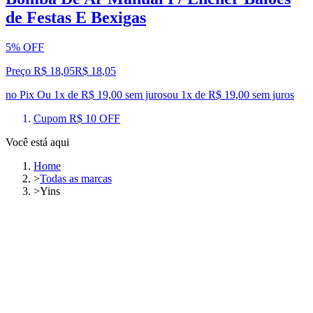
de Festas E Bexigas
5% OFF
Preço R$ 18,05
R$
18
,
05
no Pix
Ou 1x de R$ 19,00 sem juros
ou
1
x de
R$ 19,00
sem juros
Cupom R$ 10 OFF
Você está aqui
Home
>
Todas as marcas
>
Yins